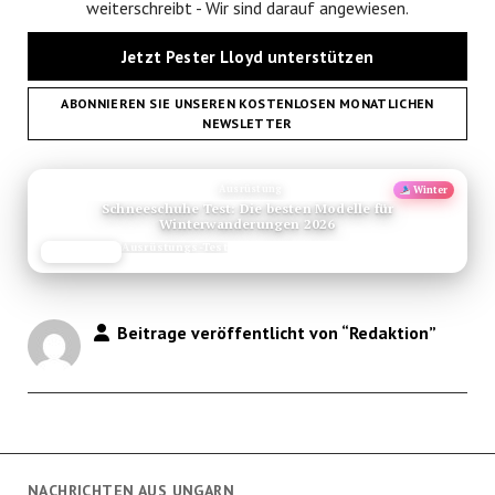
weiterschreibt - Wir sind darauf angewiesen.
Jetzt Pester Lloyd unterstützen
ABONNIEREN SIE UNSEREN KOSTENLOSEN MONATLICHEN
NEWSLETTER
ANZEIGE
Empfehlung
Neu
Cappadocia Reisefuehrer Das Paradiesische Tuerkische
Hochland Im Portrait
Reise-Guide
JETZT LESEN
REISEFROH.DE
Beitrage veröffentlicht von “Redaktion”
NACHRICHTEN AUS UNGARN