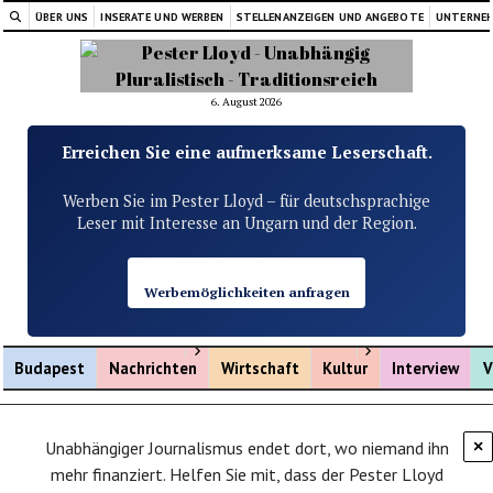
ÜBER UNS
INSERATE UND WERBEN
STELLENANZEIGEN UND ANGEBOTE
UNTERNE
6. August 2026
Erreichen Sie eine aufmerksame Leserschaft.
Werben Sie im Pester Lloyd – für deutschsprachige
Leser mit Interesse an Ungarn und der Region.
Werbemöglichkeiten anfragen
Menü öffnen
Menü öffnen
Budapest
Nachrichten
Wirtschaft
Kultur
Interview
V
Unabhängiger Journalismus endet dort, wo niemand ihn
×
mehr finanziert. Helfen Sie mit, dass der Pester Lloyd