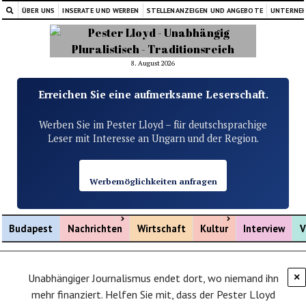
ÜBER UNS
INSERATE UND WERBEN
STELLENANZEIGEN UND ANGEBOTE
UNTERNE
8. August 2026
Erreichen Sie eine aufmerksame Leserschaft.
Werben Sie im Pester Lloyd – für deutschsprachige
Leser mit Interesse an Ungarn und der Region.
Werbemöglichkeiten anfragen
Menü öffnen
Menü öffnen
Budapest
Nachrichten
Wirtschaft
Kultur
Interview
V
Unabhängiger Journalismus endet dort, wo niemand ihn
×
mehr finanziert. Helfen Sie mit, dass der Pester Lloyd