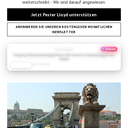
weiterschreibt - Wir sind darauf angewiesen.
Jetzt Pester Lloyd unterstützen
ABONNIEREN SIE UNSEREN KOSTENLOSEN MONATLICHEN
NEWSLETTER
ANZEIGE
Deutschland
Geheim
Leipzig Sehenswürdigkeiten: Die besten Geheimtipps der
Stadt
Reise-Guide
JETZT LESEN
REISEFROH.DE