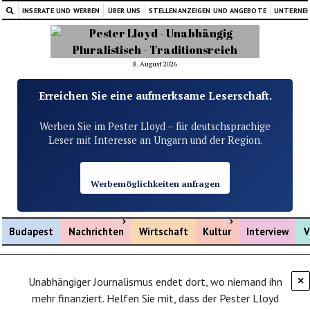
INSERATE UND WERBEN
ÜBER UNS
STELLENANZEIGEN UND ANGEBOTE
UNTERNE
8. August 2026
Erreichen Sie eine aufmerksame Leserschaft.
Werben Sie im Pester Lloyd – für deutschsprachige
Leser mit Interesse an Ungarn und der Region.
Werbemöglichkeiten anfragen
Menü öffnen
Menü öffnen
Budapest
Nachrichten
Wirtschaft
Kultur
Interview
V
Unabhängiger Journalismus endet dort, wo niemand ihn
×
mehr finanziert. Helfen Sie mit, dass der Pester Lloyd