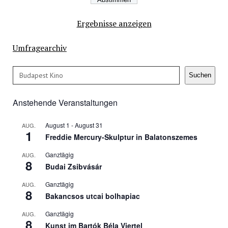
Ergebnisse anzeigen
Umfragearchiv
Suchen
Suchen
Anstehende Veranstaltungen
August 1
-
August 31
AUG.
1
Freddie Mercury-Skulptur in Balatonszemes
Ganztägig
AUG.
8
Budai Zsibvásár
Ganztägig
AUG.
8
Bakancsos utcai bolhapiac
Ganztägig
AUG.
8
Kunst im Bartók Béla Viertel