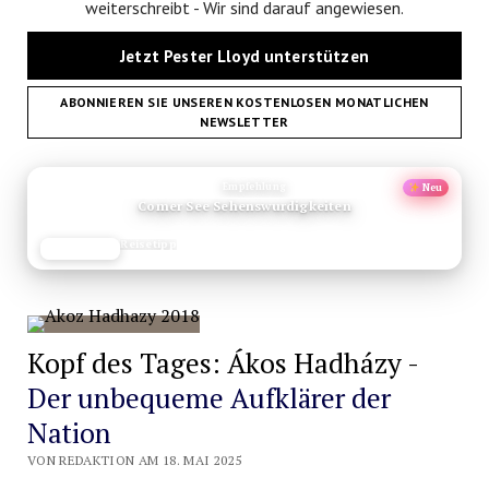
weiterschreibt - Wir sind darauf angewiesen.
Jetzt Pester Lloyd unterstützen
ABONNIEREN SIE UNSEREN KOSTENLOSEN MONATLICHEN
NEWSLETTER
ANZEIGE
Empfehlung
Neu
Comer See Sehenswurdigkeiten
Reisetipp
JETZT LESEN
REISEFROH.DE
Kopf des Tages: Ákos Hadházy -
Der unbequeme Aufklärer der
Nation
VON REDAKTION AM 18. MAI 2025