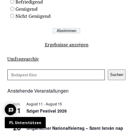
Befriedigend
Genügend
Nicht Genügend
Ergebnisse anzeigen
Umfragearchiv
Suchen
Suchen
Anstehende Veranstaltungen
August 11
-
August 15
AUG.
11
Sziget Festival 2026
Ganztägig
AUG.
PL Unterstützen
20
Ungarischer Nationalfeiertag – Szent István nap