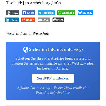
Titelbild: Jan Arrhénborg / AGA
Telegram
Whatsapp
Bluesky
Share
Copy
Reddit
Email
Print
Share
Veröffentlicht in
Wirtschaft
Sicher im Internet unterwegs
Schützen Sie Ihre Privatsphäre beim Surfen und
greifen Sie sicher auf Inhalte aus aller Welt zu – ideal
für Leser im Ausland.
NordVPN entdecken
Affiliate-Partnerschaft – Pester Lloyd erhält eine
Provision bei Abschluss