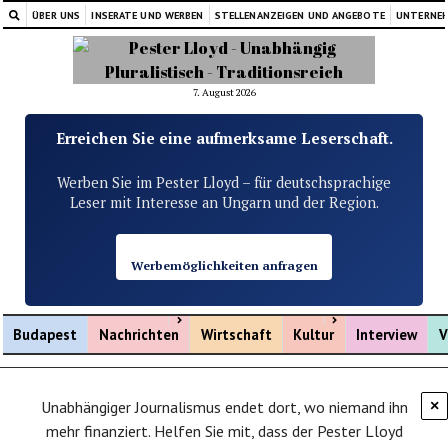
ÜBER UNS
INSERATE UND WERBEN
STELLENANZEIGEN UND ANGEBOTE
UNTERNE
7. August 2026
Erreichen Sie eine aufmerksame Leserschaft.
Werben Sie im Pester Lloyd – für deutschsprachige
Leser mit Interesse an Ungarn und der Region.
Werbemöglichkeiten anfragen
Menü öffnen
Menü öffnen
Budapest
Nachrichten
Wirtschaft
Kultur
Interview
V
Unabhängiger Journalismus endet dort, wo niemand ihn
×
mehr finanziert. Helfen Sie mit, dass der Pester Lloyd