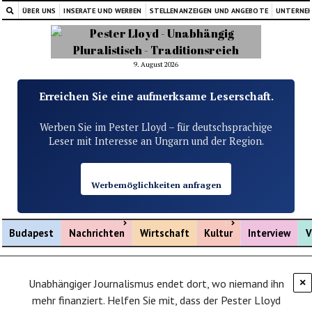
ÜBER UNS
INSERATE UND WERBEN
STELLENANZEIGEN UND ANGEBOTE
UNTERNE
9. August 2026
Erreichen Sie eine aufmerksame Leserschaft.
Werben Sie im Pester Lloyd – für deutschsprachige
Leser mit Interesse an Ungarn und der Region.
Werbemöglichkeiten anfragen
Menü öffnen
Menü öffnen
Budapest
Nachrichten
Wirtschaft
Kultur
Interview
V
Unabhängiger Journalismus endet dort, wo niemand ihn
×
mehr finanziert. Helfen Sie mit, dass der Pester Lloyd