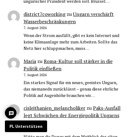
ungarischer Präsident werden soll. Brüssel…
district7coworking
zu
Ungarn verschärft
Wasserbeschränkungen
7. August 2026
Wenn der Strom ausfällt, gibt es kein Internet und
keine Klimaanlage mehr zum Arbeiten. Sollte das
Netz hier schlappmachen, muss…
Maria
zu
Roma-Kultur soll stärker in die
Politik einfließen
7. August 2026
Ein starkes Signal für ein neues, geeintes Ungarn,
das niemanedn zurücklässt – genau diese ehrliche
Politik auf Augenhöhe brauchen wir…
cisleithanien_melancholiker
zu
Paks-Ausfall
legt Schwächen der Energiepolitik Ungarns
offen
PL Unterstützen
6. August 2026
Hätte man die Donau mit dem Weitblick der alten