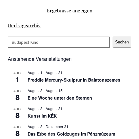
Ergebnisse anzeigen
Umfragearchiv
Suchen
Suchen
Anstehende Veranstaltungen
August 1
-
August 31
AUG.
1
Freddie Mercury-Skulptur in Balatonszemes
August 8
-
August 15
AUG.
8
Eine Woche unter den Sternen
August 8
-
August 31
AUG.
8
Kunst im KÉK
August 8
-
Dezember 31
AUG.
8
Das Erbe des Goldzuges im Pénzmúzeum