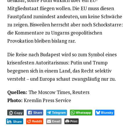
denkbar, sollte Putin wirklich über ein EU-
Mitgliedsstaat fliegen wollen. Die EU muss diesen
Faustpfand zumindest andeuten, um keine Schwäche
zu zeigen. Bisweilen herrscht aber noch Schockstarre:
die Kommentare zu Ungarns geopolitischen
Provokation bleiben bislang rar.
Die Reise nach Budapest wird so zum Symbol eines
krisenfesten Autoritarismus: Putin und Trump
begegnen sich in einem Land, das Recht selektiv
versteht – und Europa schaut zwangsläufig nur zu.
Quellen:
The Moscow Times, Reuters
Photo:
Kremlin Press Service
Telegram
Whatsapp
Bluesky
Share
Copy
Reddit
Email
Print
Share