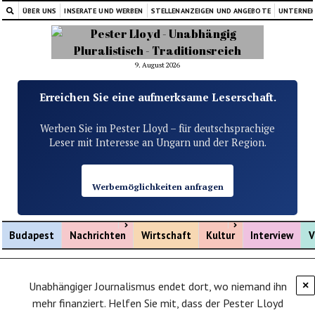
ÜBER UNS
INSERATE UND WERBEN
STELLENANZEIGEN UND ANGEBOTE
UNTERNE
9. August 2026
Erreichen Sie eine aufmerksame Leserschaft.
Werben Sie im Pester Lloyd – für deutschsprachige
Leser mit Interesse an Ungarn und der Region.
Werbemöglichkeiten anfragen
Menü öffnen
Menü öffnen
Budapest
Nachrichten
Wirtschaft
Kultur
Interview
V
Unabhängiger Journalismus endet dort, wo niemand ihn
×
mehr finanziert. Helfen Sie mit, dass der Pester Lloyd