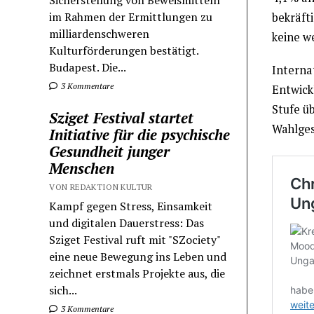
Sicherstellung von Beweismitteln
im Rahmen der Ermittlungen zu
bekräft
milliardenschweren
keine w
Kulturförderungen bestätigt.
Budapest. Die...
Interna
3 Kommentare
Entwick
Stufe ü
Sziget Festival startet
Wahlges
Initiative für die psychische
Gesundheit junger
Menschen
VON REDAKTION KULTUR
Kampf gegen Stress, Einsamkeit
und digitalen Dauerstress: Das
Sziget Festival ruft mit "SZociety"
eine neue Bewegung ins Leben und
zeichnet erstmals Projekte aus, die
sich...
3 Kommentare