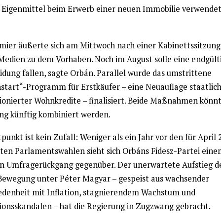
s Eigenmittel beim Erwerb einer neuen Immobilie verwende
mier äußerte sich am Mittwoch nach einer Kabinettssitzung
 Medien zu dem Vorhaben. Noch im August solle eine endgült
idung fallen, sagte Orbán. Parallel wurde das umstrittene
start“-Programm für Erstkäufer – eine Neuauflage staatlic
ionierter Wohnkredite – finalisiert. Beide Maßnahmen könnt
ng künftig kombiniert werden.
punkt ist kein Zufall: Weniger als ein Jahr vor den für April
ten Parlamentswahlen sieht sich Orbáns Fidesz-Partei eine
n Umfragerückgang gegenüber. Der unerwartete Aufstieg d
ewegung unter Péter Magyar – gespeist aus wachsender
edenheit mit Inflation, stagnierendem Wachstum und
ionsskandalen – hat die Regierung in Zugzwang gebracht.