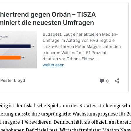
itig ist der fiskalische Spielraum des Staates stark eingeschr
ierung musste ihre ursprüngliche Wachstumsprognose für 2
f magere 1 % revidieren. Dennoch hält sie offiziell am bereit
ngehobenen Defizitziel fest. Wirtschaftminister Márton Nag