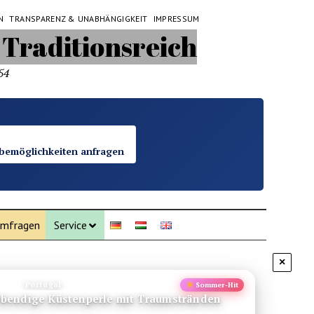
N
TRANSPARENZ & UNABHÄNGIGKEIT
IMPRESSUM
54
bemöglichkeiten anfragen
mfragen
Service
×
Portugal
Sommer-Hit
lebendige Küstenperle mit Traumstränden