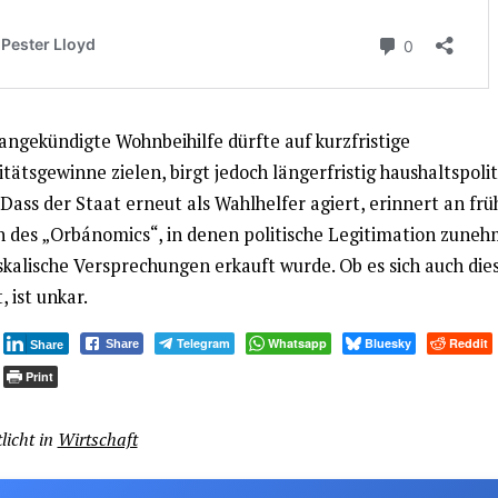
angekündigte Wohnbeihilfe dürfte auf kurzfristige
tätsgewinne zielen, birgt jedoch längerfristig haushaltspolit
 Dass der Staat erneut als Wahlhelfer agiert, erinnert an fr
 des „Orbánomics“, in denen politische Legitimation zune
skalische Versprechungen erkauft wurde. Ob es sich auch die
, ist unkar.
Telegram
Whatsapp
Bluesky
Reddit
Share
Share
Print
licht in
Wirtschaft