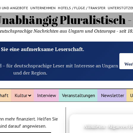
N UND ANGEBOTE
UNTERNEHMEN
HOTELS / FLÜGE / TRANSFER
UNTERSTÜTZE
eutschsprachige Nachrichten aus Ungarn und Osteuropa - seit 18
 Sie eine aufmerksame Leserschaft.
Wer
d – für deutschsprachige Leser mit Interesse an Ungarn
und der Region.
haft
Kultur
Interview
Veranstaltungen
Newsletter
U
n mehr finanziert. Helfen Sie
ANZEIGE
 sind darauf angewiesen.
Albufeira: Algarves 