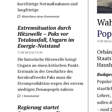
kurzfristige Notmaßnahmen und
langfristige
Hinterlasse einen Kommentar
Wah
Extremsituation durch
Pop
Hitzewelle – Paks vor
Totalausfall, Ungarn im
VON REDAK
Energie-Notstand
Orbán 
VON REDAKTION
Staats
Die historische Hitzewelle bringt
Haush
Ungarn an einen kritischen Punkt.
Erstmals in der Geschichte des
Budapes
Kernkraftwerks Paks muss die
Popular
Stromproduktion wegen des extrem
staatlic
niedrigen Donaupegels nahezu
Lehrer,
1 Kommentar
sollen 
Regierung startet
– rund 