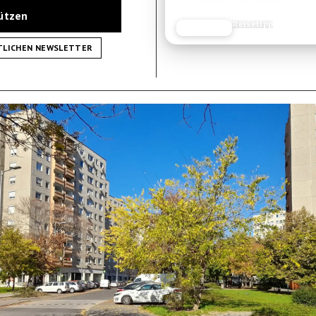
tützen
Reisetipp
JETZT LESEN
REISEFROH.DE
TLICHEN NEWSLETTER