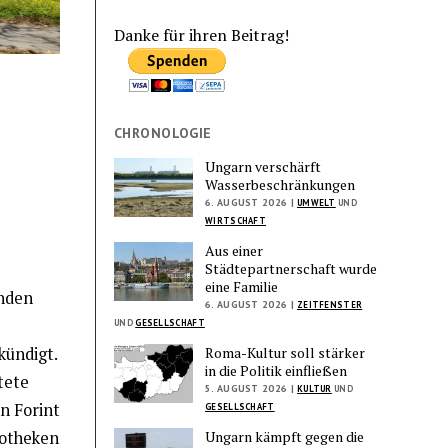
Danke für ihren Beitrag!
CHRONOLOGIE
Ungarn verschärft
Wasserbeschränkungen
6. AUGUST 2026 |
UMWELT
UND
WIRTSCHAFT
Aus einer
Städtepartnerschaft wurde
eine Familie
lnden
6. AUGUST 2026 |
ZEITFENSTER
UND
GESELLSCHAFT
Roma-Kultur soll stärker
kündigt.
in die Politik einfließen
tete
5. AUGUST 2026 |
KULTUR
UND
n Forint
GESELLSCHAFT
Ungarn kämpft gegen die
potheken