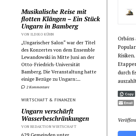
Musikalische Reise mit
flotten Klängen – Ein Stück
Ungarn in Bamberg
VON ILDIKO KÜHN
Orbáns 
„Ungarischer Salon“ war der Titel
Populari
des Konzertes von dem Ensemble
Risiken.
Lewandowski in Mitte Juni an der
Etappen
Otto-Friedrich-Universität
Bamberg. Die Veranstaltung hatte
durch fi
einige Bezüge zu Ungarn:...
auszahlt
2 Kommentare
Copy
WIRTSCHAFT & FINANZEN
Email
Ungarn verschärft
Wasserbeschränkungen
Veröffent
VON REDAKTION WIRTSCHAFT
629 Gemeinden unter