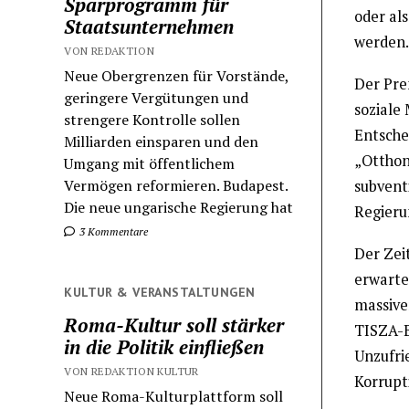
Sparprogramm für
oder al
Staatsunternehmen
werden.
VON REDAKTION
Neue Obergrenzen für Vorstände,
Der Pre
geringere Vergütungen und
soziale
strengere Kontrolle sollen
Entsche
Milliarden einsparen und den
„Otthon
Umgang mit öffentlichem
Vermögen reformieren. Budapest.
subvent
Die neue ungarische Regierung hat
Regieru
3 Kommentare
Der Zeit
erwarte
KULTUR & VERANSTALTUNGEN
massive
Roma-Kultur soll stärker
TISZA-B
in die Politik einfließen
Unzufri
VON REDAKTION KULTUR
Korrupt
Neue Roma-Kulturplattform soll