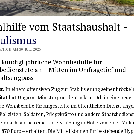
lhilfe vom Staatshaushalt -
ulismus
TION AM 30. JULI 2025
kündigt jährliche Wohnbeihilfe für
bedienstete an – Mitten im Umfragetief und
altsengpass
t.
In einem offensiven Zug zur Stabilisierung seiner bröcke
ität hat Ungarns Ministerpräsident Viktor Orbán eine neue
he Wohnbeihilfe für Angestellte im öffentlichen Dienst ange
 Polizisten, Soldaten, Pflegekräfte und andere Staatsbediens
demnach jährlich eine Unterstützung in Höhe von einer Millio
2.870 Euro – erhalten. Die Mittel können für bestehende Hy