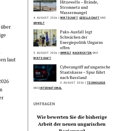
Hitzewelle – Brände,
t
Stromnetz und
Wassermangel
4. AUGUST 2026 |
WIRTSCHAFT
,
GESELLSCHAFT
UND
UMWELT
 über
Paks-Ausfall legt
ige
Schwächen der
Energiepolitik Ungarns
offen
h
3. AUGUST 2026 |
UMWELT
,
NACHRICHTEN
UND
WIRTSCHAFT
en laut
Cyberangriff auf ungarische
Staatskasse – Spur führt
nach Russland
 2026
3. AUGUST 2026 |
TECHNOLOGIE
UND
INTERNATIONAL
m
er
UMFRAGEN
Wie bewerten Sie die bisherige
Arbeit der neuen ungarischen
Regierung?