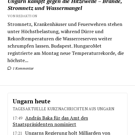
Ungarn kämpft gegen die Hitzewelle – Brände,
Stromnetz und Wassermangel
VON REDAKTION
Stromnetz, Krankenhäuser und Feuerwehren stehen
unter Höchstbelastung, während Dürre und
Rekordtemperaturen die Wasserreserven weiter
schrumpfen lassen. Budapest. HungaroMet
registrierte am Montag neue Temperaturrekorde, die
höchste...
1 Kommentar
Ungarn heute
TAGESAKTUELLE KURZNACHRICHTEN AUS UNGARN
András Baka für das Amt des
17:49
Staatspräsidenten nominiert
Ungarns Regierung holt Milliarden von
17:21