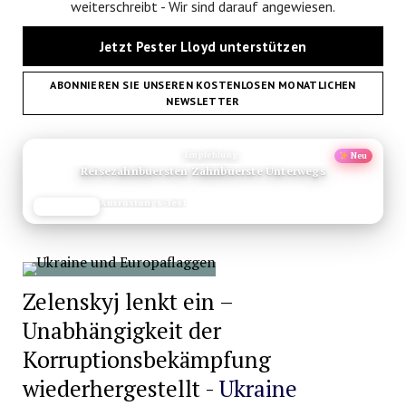
weiterschreibt - Wir sind darauf angewiesen.
Jetzt Pester Lloyd unterstützen
ABONNIEREN SIE UNSEREN KOSTENLOSEN MONATLICHEN
NEWSLETTER
ANZEIGE
Empfehlung
Neu
Reisezahnbuersten Zahnbuerste Unterwegs
Ausrüstungs-Test
JETZT LESEN
REISEFROH.DE
Zelenskyj lenkt ein –
Unabhängigkeit der
Korruptionsbekämpfung
wiederhergestellt -
Ukraine