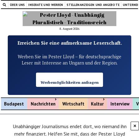
ÜBER UNS
INSERATE UND WERBEN
STELLENANZEIGEN UND ANGEBOTE
UNTERNE
8. August 2026
Erreichen Sie eine aufmerksame Leserschaft.
Werben Sie im Pester Lloyd – für deutschsprachige
Leser mit Interesse an Ungarn und der Region.
Werbemöglichkeiten anfragen
Menü öffnen
Menü öffnen
Budapest
Nachrichten
Wirtschaft
Kultur
Interview
V
Unabhängiger Journalismus endet dort, wo niemand ihn
×
mehr finanziert. Helfen Sie mit, dass der Pester Lloyd