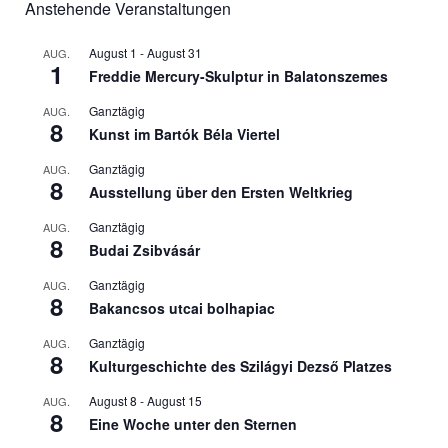
Anstehende Veranstaltungen
August 1
-
August 31
AUG.
1
Freddie Mercury-Skulptur in Balatonszemes
Ganztägig
AUG.
8
Kunst im Bartók Béla Viertel
Ganztägig
AUG.
8
Ausstellung über den Ersten Weltkrieg
Ganztägig
AUG.
8
Budai Zsibvásár
Ganztägig
AUG.
8
Bakancsos utcai bolhapiac
Ganztägig
AUG.
8
Kulturgeschichte des Szilágyi Dezső Platzes
August 8
-
August 15
AUG.
8
Eine Woche unter den Sternen