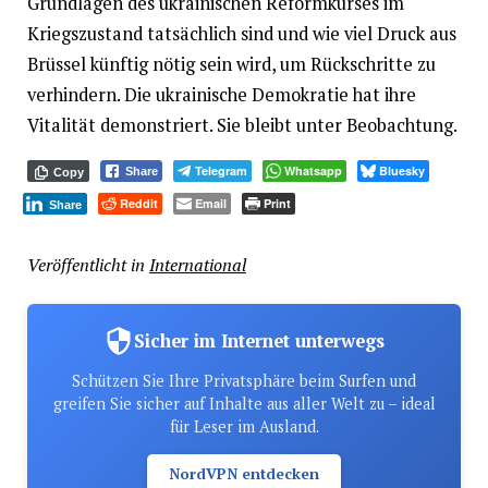
Grundlagen des ukrainischen Reformkurses im
Kriegszustand tatsächlich sind und wie viel Druck aus
Brüssel künftig nötig sein wird, um Rückschritte zu
verhindern. Die ukrainische Demokratie hat ihre
Vitalität demonstriert. Sie bleibt unter Beobachtung.
Telegram
Whatsapp
Bluesky
Share
Copy
Reddit
Email
Print
Share
Veröffentlicht in
International
Sicher im Internet unterwegs
Schützen Sie Ihre Privatsphäre beim Surfen und
greifen Sie sicher auf Inhalte aus aller Welt zu – ideal
für Leser im Ausland.
NordVPN entdecken