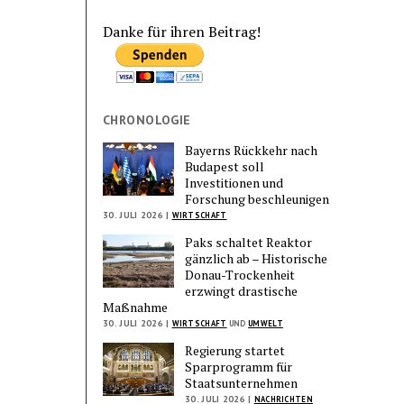
Danke für ihren Beitrag!
CHRONOLOGIE
Bayerns Rückkehr nach
Budapest soll
Investitionen und
Forschung beschleunigen
30. JULI 2026 |
WIRTSCHAFT
Paks schaltet Reaktor
gänzlich ab – Historische
Donau-Trockenheit
erzwingt drastische
Maßnahme
30. JULI 2026 |
WIRTSCHAFT
UND
UMWELT
Regierung startet
Sparprogramm für
Staatsunternehmen
30. JULI 2026 |
NACHRICHTEN