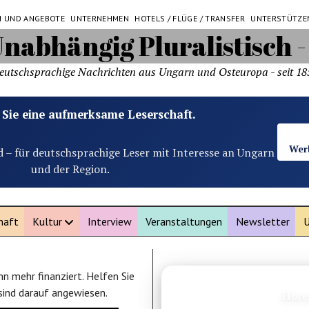
N UND ANGEBOTE
UNTERNEHMEN
HOTELS / FLÜGE / TRANSFER
UNTERSTÜTZE
eutschsprachige Nachrichten aus Ungarn und Osteuropa - seit 18
 Sie eine aufmerksame Leserschaft.
Wer
d – für deutschsprachige Leser mit Interesse an Ungarn
und der Region.
haft
Kultur
Interview
Veranstaltungen
Newsletter
U
n mehr finanziert. Helfen Sie
ANZEIGE
 sind darauf angewiesen.
Norwe