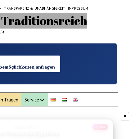
N
TRANSPARENZ & UNABHÄNGIGKEIT
IMPRESSUM
54
bemöglichkeiten anfragen
mfragen
Service
×
Empfehlung
Neu
gen Sehenswuerdigkeiten