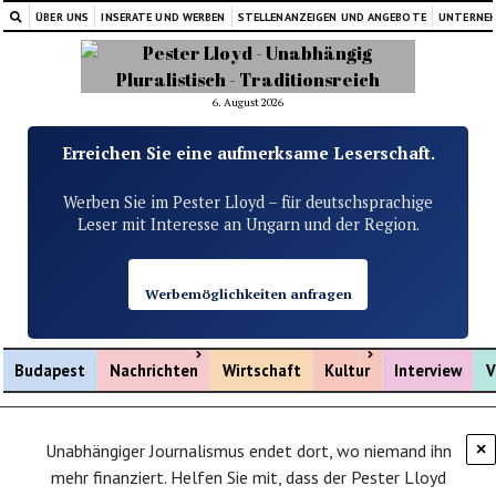
ÜBER UNS
INSERATE UND WERBEN
STELLENANZEIGEN UND ANGEBOTE
UNTERNE
6. August 2026
Erreichen Sie eine aufmerksame Leserschaft.
Werben Sie im Pester Lloyd – für deutschsprachige
Leser mit Interesse an Ungarn und der Region.
Werbemöglichkeiten anfragen
Menü öffnen
Menü öffnen
Budapest
Nachrichten
Wirtschaft
Kultur
Interview
V
Unabhängiger Journalismus endet dort, wo niemand ihn
×
mehr finanziert. Helfen Sie mit, dass der Pester Lloyd