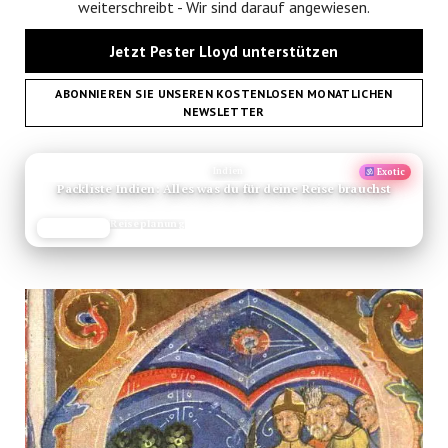
weiterschreibt - Wir sind darauf angewiesen.
Jetzt Pester Lloyd unterstützen
ABONNIEREN SIE UNSEREN KOSTENLOSEN MONATLICHEN
NEWSLETTER
ANZEIGE
Indien
Exotic
Packliste Indien: Alles was du für deine Reise brauchst
Reiseplanung
JETZT LESEN
REISEFROH.DE