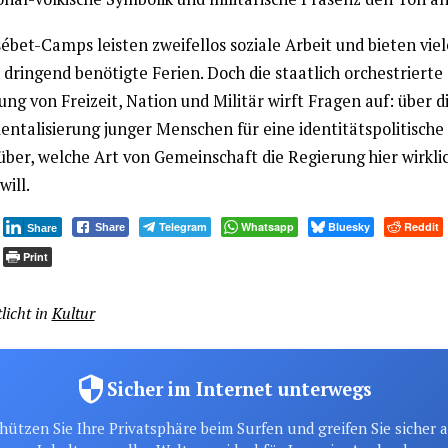
ébet-Camps leisten zweifellos soziale Arbeit und bieten vie
dringend benötigte Ferien. Doch die staatlich orchestrierte
ng von Freizeit, Nation und Militär wirft Fragen auf: über d
entalisierung junger Menschen für eine identitätspolitisch
über, welche Art von Gemeinschaft die Regierung hier wirkli
ill.
Telegram
Whatsapp
Bluesky
Reddit
Share
Share
Print
licht in
Kultur
Sicher im Internet unterwegs
hützen Sie Ihre Privatsphäre beim Surfen und greifen Sie sicher 