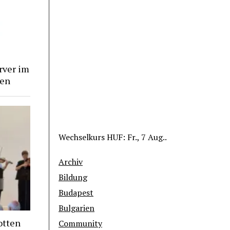
rver im
gen
Wechselkurs
HUF
: Fr., 7 Aug..
Archiv
Bildung
Budapest
Bulgarien
otten
Community