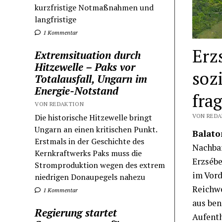
kurzfristige Notmaßnahmen und
langfristige
1 Kommentar
Erz
Extremsituation durch
Hitzewelle – Paks vor
soz
Totalausfall, Ungarn im
Energie-Notstand
fra
VON REDAKTION
Die historische Hitzewelle bringt
VON REDA
Ungarn an einen kritischen Punkt.
Balato
Erstmals in der Geschichte des
Nachbar
Kernkraftwerks Paks muss die
Erzsébe
Stromproduktion wegen des extrem
im Vord
niedrigen Donaupegels nahezu
Reichwe
1 Kommentar
aus ben
Regierung startet
Aufent