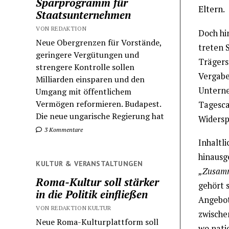
Sparprogramm für
Eltern.
Staatsunternehmen
VON REDAKTION
Doch hi
Neue Obergrenzen für Vorstände,
treten 
geringere Vergütungen und
Trägerst
strengere Kontrolle sollen
Vergabe
Milliarden einsparen und den
Unterne
Umgang mit öffentlichem
Vermögen reformieren. Budapest.
Tagesca
Die neue ungarische Regierung hat
Widersp
3 Kommentare
Inhaltl
hinausge
KULTUR & VERANSTALTUNGEN
„Zusamm
Roma-Kultur soll stärker
gehört 
in die Politik einfließen
Angebot
VON REDAKTION KULTUR
zwische
Neue Roma-Kulturplattform soll
wo nati