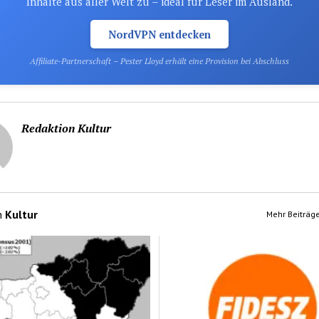
Inhalte aus aller Welt zu – ideal für Leser im Ausland.
NordVPN entdecken
Affiliate-Partnerschaft – Pester Lloyd erhält eine Provision bei Abschluss
Redaktion Kultur
n
Kultur
Mehr Beiträge