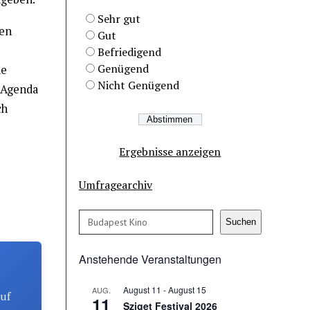
Sehr gut
len
Gut
Befriedigend
Genügend
ie
Nicht Genügend
e Agenda
ch
Ergebnisse anzeigen
Umfragearchiv
Suchen
Suchen
Anstehende Veranstaltungen
August 11
-
August 15
AUG.
auf
11
Sziget Festival 2026