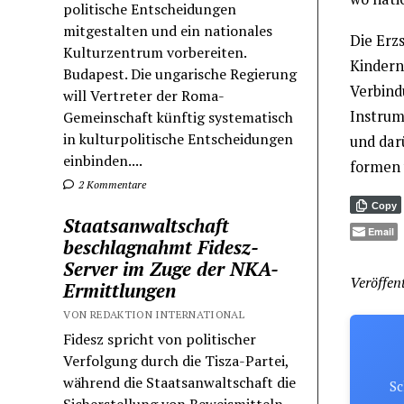
politische Entscheidungen
mitgestalten und ein nationales
Die Erzs
Kulturzentrum vorbereiten.
Kindern 
Budapest. Die ungarische Regierung
Verbindu
will Vertreter der Roma-
Instrum
Gemeinschaft künftig systematisch
in kulturpolitische Entscheidungen
und dar
einbinden....
formen w
2 Kommentare
Copy
Staatsanwaltschaft
Email
beschlagnahmt Fidesz-
Server im Zuge der NKA-
Veröffent
Ermittlungen
VON REDAKTION INTERNATIONAL
Fidesz spricht von politischer
Verfolgung durch die Tisza-Partei,
während die Staatsanwaltschaft die
Sc