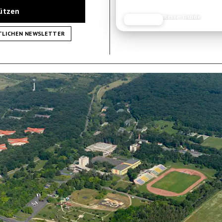
tützen
Reisetipp
JETZT LESEN
REISEFROH.DE
TLICHEN NEWSLETTER