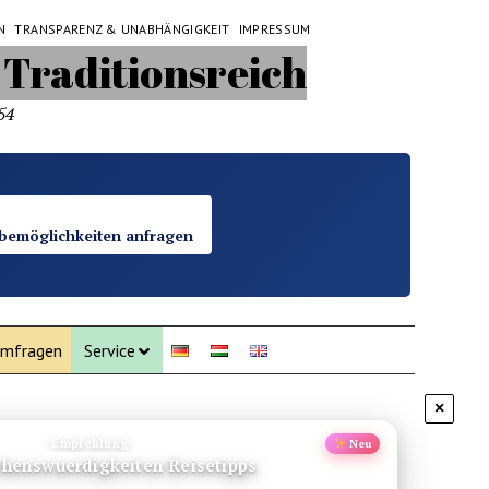
N
TRANSPARENZ & UNABHÄNGIGKEIT
IMPRESSUM
54
bemöglichkeiten anfragen
mfragen
Service
×
Empfehlung
Neu
ansee Armenien Tipps