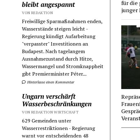
für die
bleibt angespannt
junger
VON REDAKTION
Freiwillige Sparmaßnahmen enden,
Wasserstände steigen leicht -
Regierung kündigt Aufarbeitung
"verpasster" Investitionen an
Budapest. Nach tagelangem
Ausnahmezustand durch Hitze,
Wassermangel und Stromknappheit
gibt Premierminister Péter...
Hinterlasse einen Kommentar
Ungarn verschärft
Repräse
Wasserbeschränkungen
Frauenf
Gesprä
VON REDAKTION WIRTSCHAFT
Verans
629 Gemeinden unter
Wasserrestriktionen - Regierung
warnt vor entscheidenden 48