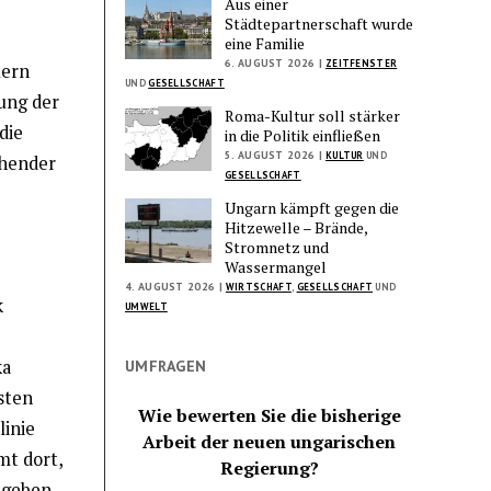
Aus einer
Städtepartnerschaft wurde
eine Familie
6. AUGUST 2026 |
ZEITFENSTER
uern
UND
GESELLSCHAFT
ung der
Roma-Kultur soll stärker
die
in die Politik einfließen
5. AUGUST 2026 |
KULTUR
UND
ehender
GESELLSCHAFT
Ungarn kämpft gegen die
Hitzewelle – Brände,
Stromnetz und
Wassermangel
4. AUGUST 2026 |
WIRTSCHAFT
,
GESELLSCHAFT
UND
k
UMWELT
ka
UMFRAGEN
sten
Wie bewerten Sie die bisherige
linie
Arbeit der neuen ungarischen
mt dort,
Regierung?
ngeben.