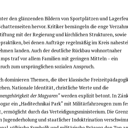
nter den glänzenden Bildern von Sportplätzen und Lagerfe
Schattenseiten hervor. Kritiker bemängeln die enge Verzahn
iftung mit der Regierung und kirchlichen Strukturen, sowie 
praktiken, bei denen Aufträge regelmäßig im Kreis nahest
hmen landen. Auch der deutliche Rückbau wohnortnaher
mps traf vor allem Familien mit geringen Mitteln – ein
ruch zum ursprünglichen sozialen Anspruch.
ich dominieren Themen, die über klassische Freizeitpädagogi
hen. Nationale Identität, christliche Werte und die
engehörigkeit der Magyaren“
werden explizit betont. In Zán
sogar ein „Haditechnikai Park“ mit Militärfahrzeugen zum fe
, ermöglicht durch das Verteidigungsministerium. Die Grenz
n Jugenderholung und staatlicher Indoktrination verschwim
onal-völkische Symbolik und militärische Präsenz den Ton a