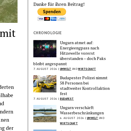
Danke für ihren Beitrag!
mit
CHRONOLOGIE
Ungarn atmet auf:
Energieengpass nach
Hitzewelle vorerst
überstanden – doch Paks
bleibt angespannt
7. AUGUST 2026 |
UMWELT
UND
WIRTSCHAFT
Budapester Polizei nimmt
58 Personen bei
derten
stadtweiter Kontrollaktion
fest
ilhabe
7. AUGUST 2026 |
BUDAPEST
nd
Ungarn verschärft
indern
Wasserbeschränkungen
6. AUGUST 2026 |
inen
UMWELT
UND
WIRTSCHAFT
ng der