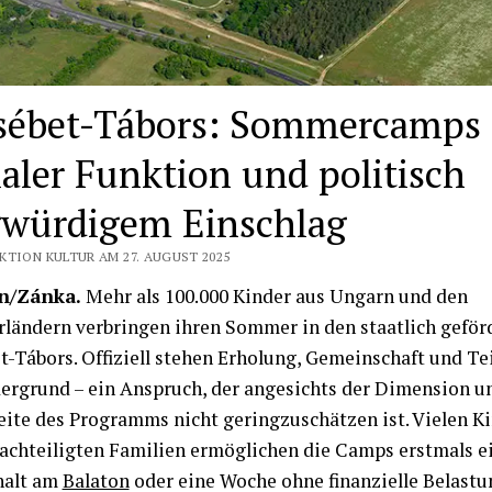
sébet-Tábors: Sommercamps 
ialer Funktion und politisch
gwürdigem Einschlag
KTION KULTUR AM 27. AUGUST 2025
n/Zánka.
Mehr als 100.000 Kinder aus Ungarn und den
ländern verbringen ihren Sommer in den staatlich geför
t-Tábors. Offiziell stehen Erholung, Gemeinschaft und Te
ergrund – ein Anspruch, der angesichts der Dimension u
ite des Programms nicht geringzuschätzen ist. Vielen K
achteiligten Familien ermöglichen die Camps erstmals e
halt am
Balaton
oder eine Woche ohne finanzielle Belastu