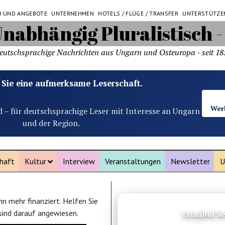
N UND ANGEBOTE
UNTERNEHMEN
HOTELS / FLÜGE / TRANSFER
UNTERSTÜTZE
eutschsprachige Nachrichten aus Ungarn und Osteuropa - seit 18
 Sie eine aufmerksame Leserschaft.
Wer
d – für deutschsprachige Leser mit Interesse an Ungarn
und der Region.
haft
Kultur
Interview
Veranstaltungen
Newsletter
U
n mehr finanziert. Helfen Sie
ANZEIGE
 sind darauf angewiesen.
Sew