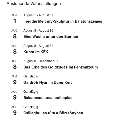
Anstehende Veranstaltungen
August 1
-
August 31
AUG.
1
Freddie Mercury-Skulptur in Balatonszemes
August 8
-
August 15
AUG.
8
Eine Woche unter den Sternen
August 8
-
August 31
AUG.
8
Kunst im KÉK
August 8
-
December 31
AUG.
8
Das Erbe des Goldzuges im Pénzmúzeum
Ganztägig
AUG.
9
Gardrób Nyár im Dürer Kert
Ganztägig
AUG.
9
Bakancsos utcai bolhapiac
Ganztägig
AUG.
9
Csillaghullás túra a Börzsönyben