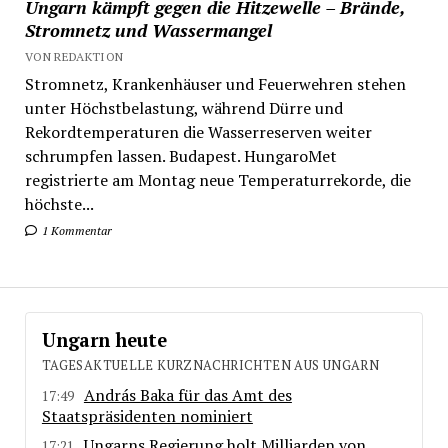
Ungarn kämpft gegen die Hitzewelle – Brände,
Stromnetz und Wassermangel
VON REDAKTION
Stromnetz, Krankenhäuser und Feuerwehren stehen
unter Höchstbelastung, während Dürre und
Rekordtemperaturen die Wasserreserven weiter
schrumpfen lassen. Budapest. HungaroMet
registrierte am Montag neue Temperaturrekorde, die
höchste...
1 Kommentar
Ungarn heute
TAGESAKTUELLE KURZNACHRICHTEN AUS UNGARN
András Baka für das Amt des
17:49
Staatspräsidenten nominiert
Ungarns Regierung holt Milliarden von
17:21