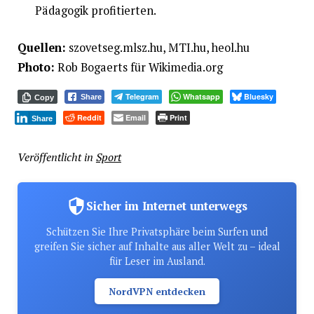
Pädagogik profitierten.
Quellen:
szovetseg.mlsz.hu, MTI.hu, heol.hu
Photo:
Rob Bogaerts für Wikimedia.org
Telegram
Whatsapp
Bluesky
Share
Copy
Reddit
Email
Print
Share
Veröffentlicht in
Sport
Sicher im Internet unterwegs
Schützen Sie Ihre Privatsphäre beim Surfen und
greifen Sie sicher auf Inhalte aus aller Welt zu – ideal
für Leser im Ausland.
NordVPN entdecken