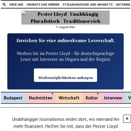
ÜBER UNS
INSERATE UND WERBEN
STELLENANZEIGEN UND ANGEBOTE
UNTERNE
9. August 2026
Erreichen Sie eine aufmerksame Leserschaft.
Werben Sie im Pester Lloyd – für deutschsprachige
Leser mit Interesse an Ungarn und der Region.
Werbemöglichkeiten anfragen
Menü öffnen
Menü öffnen
Budapest
Nachrichten
Wirtschaft
Kultur
Interview
V
Unabhängiger Journalismus endet dort, wo niemand ihn
×
mehr finanziert. Helfen Sie mit, dass der Pester Lloyd