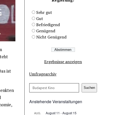
Sehr gut
Gut
Befriedigend
Genügend
Nicht Genügend
m
teht
Ergebnisse anzeigen
as ist
Umfragearchiv
Suchen
Suchen
elenkten
d
Anstehende Veranstaltungen
onomie,
August 11
-
August 15
AUG.