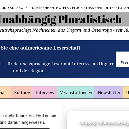
N UND ANGEBOTE
UNTERNEHMEN
HOTELS / FLÜGE / TRANSFER
UNTERSTÜTZE
eutschsprachige Nachrichten aus Ungarn und Osteuropa - seit 18
 Sie eine aufmerksame Leserschaft.
Wer
d – für deutschsprachige Leser mit Interesse an Ungarn
und der Region.
haft
Kultur
Interview
Veranstaltungen
Newsletter
U
n mehr finanziert. Helfen Sie
ANZEIGE
 sind darauf angewiesen.