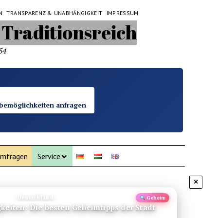
N
TRANSPARENZ & UNABHÄNGIGKEIT
IMPRESSUM
54
bemöglichkeiten anfragen
mfragen
Service
×
Empfehlung
Neu
Lovina Bali Norden