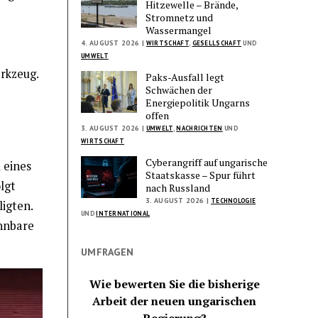
Hitzewelle – Brände,
Stromnetz und
Wassermangel
4. AUGUST 2026 |
WIRTSCHAFT
,
GESELLSCHAFT
UND
UMWELT
erkzeug.
Paks-Ausfall legt
Schwächen der
Energiepolitik Ungarns
offen
3. AUGUST 2026 |
UMWELT
,
NACHRICHTEN
UND
WIRTSCHAFT
Cyberangriff auf ungarische
 eines
Staatskasse – Spur führt
lgt
nach Russland
3. AUGUST 2026 |
TECHNOLOGIE
ligten.
UND
INTERNATIONAL
ennbare
UMFRAGEN
Wie bewerten Sie die bisherige
Arbeit der neuen ungarischen
Regierung?