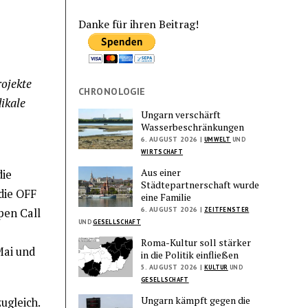
Danke für ihren Beitrag!
ojekte
CHRONOLOGIE
ikale
Ungarn verschärft
Wasserbeschränkungen
6. AUGUST 2026 |
UMWELT
UND
WIRTSCHAFT
Aus einer
die
Städtepartnerschaft wurde
die OFF
eine Familie
6. AUGUST 2026 |
pen Call
ZEITFENSTER
UND
GESELLSCHAFT
Roma-Kultur soll stärker
Mai und
in die Politik einfließen
5. AUGUST 2026 |
KULTUR
UND
GESELLSCHAFT
Ungarn kämpft gegen die
ugleich.