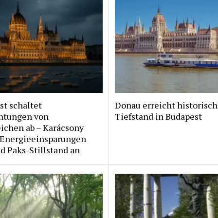
t schaltet
Donau erreicht historisc
htungen von
Tiefstand in Budapest
ichen ab – Karácsony
 Energieeinsparungen
 Paks-Stillstand an