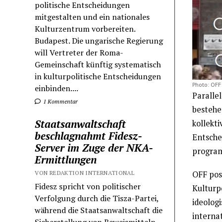
politische Entscheidungen
mitgestalten und ein nationales
Kulturzentrum vorbereiten.
Budapest. Die ungarische Regierung
will Vertreter der Roma-
Gemeinschaft künftig systematisch
in kulturpolitische Entscheidungen
Photo: OFF
einbinden....
Paralle
1 Kommentar
bestehe
Staatsanwaltschaft
kollekti
beschlagnahmt Fidesz-
Entschei
Server im Zuge der NKA-
program
Ermittlungen
OFF pos
VON REDAKTION INTERNATIONAL
Fidesz spricht von politischer
Kulturpo
Verfolgung durch die Tisza-Partei,
ideolog
während die Staatsanwaltschaft die
interna