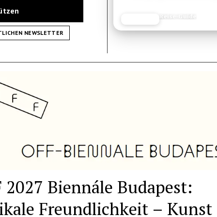
tützen
Reisetipp
JETZT LESEN
REISEFROH.DE
TLICHEN NEWSLETTER
 2027 Biennále Budapest:
ikale Freundlichkeit – Kunst 