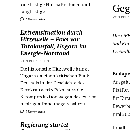
kurzfristige Notmaßnahmen und
Geg
langfristige
VON REDA
1 Kommentar
Extremsituation durch
Die OFF
Hitzewelle – Paks vor
und Kur
Totalausfall, Ungarn im
Freundli
Energie-Notstand
VON REDAKTION
Die historische Hitzewelle bringt
Budape
Ungarn an einen kritischen Punkt.
Ausgabe
Erstmals in der Geschichte des
Kernkraftwerks Paks muss die
Platfor
Stromproduktion wegen des extrem
für Kur
niedrigen Donaupegels nahezu
Bewerbu
1 Kommentar
Juni 202
Regierung startet
Inhaltli