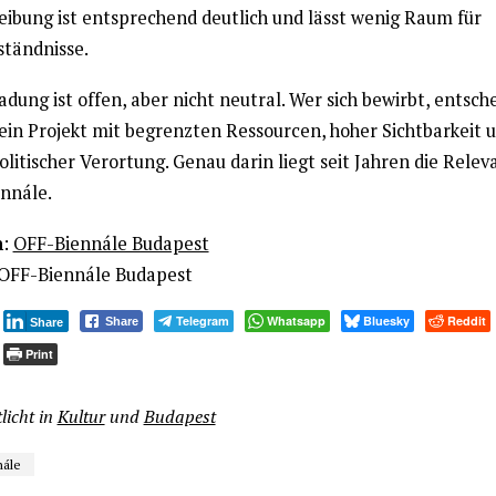
eibung ist entsprechend deutlich und lässt wenig Raum für
ständnisse.
adung ist offen, aber nicht neutral. Wer sich bewirbt, entsch
 ein Projekt mit begrenzten Ressourcen, hoher Sichtbarkeit 
olitischer Verortung. Genau darin liegt seit Jahren die Relev
nnále.
n
:
OFF-Biennále Budapest
OFF-Biennále Budapest
Telegram
Whatsapp
Bluesky
Reddit
Share
Share
Print
licht in
Kultur
und
Budapest
nále