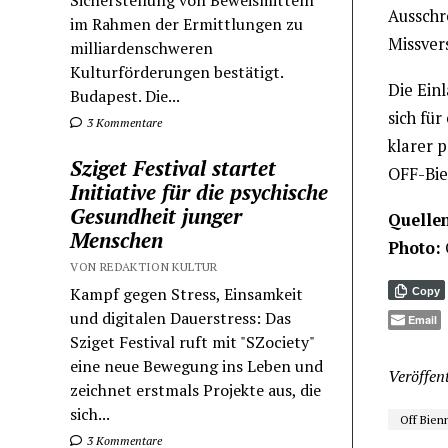
Sicherstellung von Beweismitteln
Ausschr
im Rahmen der Ermittlungen zu
Missver
milliardenschweren
Kulturförderungen bestätigt.
Die Einl
Budapest. Die...
sich für
3 Kommentare
klarer p
Sziget Festival startet
OFF-Bie
Initiative für die psychische
Gesundheit junger
Quelle
Menschen
Photo:
VON REDAKTION KULTUR
Kampf gegen Stress, Einsamkeit
Copy
und digitalen Dauerstress: Das
Email
Sziget Festival ruft mit "SZociety"
eine neue Bewegung ins Leben und
Veröffent
zeichnet erstmals Projekte aus, die
sich...
Off Bien
3 Kommentare