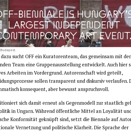
 Budapest.
l dazu sucht OFF ein Kuratorenteam, das gemeinsam mit de
nden Team eine Gruppenausstellung entwickelt. Auch hier s
ves Arbeiten im Vordergrund. Autorenschaft wird geteilt,
dungsprozesse sollen transparent und diskursiv verlaufen. D
matisch konsequent, aber bewusst anspruchsvoll.
itioniert sich damit erneut als Gegenmodell zur staatlich g
litik in Ungarn. Während öffentliche Mittel an Loyalität un
ische Konformität geknüpft sind, setzt die Biennale auf Aut
tionale Vernetzung und politische Klarheit. Die Sprache der