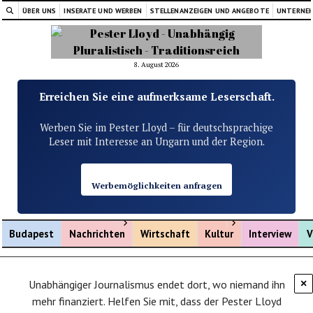
ÜBER UNS
INSERATE UND WERBEN
STELLENANZEIGEN UND ANGEBOTE
UNTERNE
8. August 2026
Erreichen Sie eine aufmerksame Leserschaft.
Werben Sie im Pester Lloyd – für deutschsprachige
Leser mit Interesse an Ungarn und der Region.
Werbemöglichkeiten anfragen
Menü öffnen
Menü öffnen
Budapest
Nachrichten
Wirtschaft
Kultur
Interview
V
Unabhängiger Journalismus endet dort, wo niemand ihn
×
mehr finanziert. Helfen Sie mit, dass der Pester Lloyd