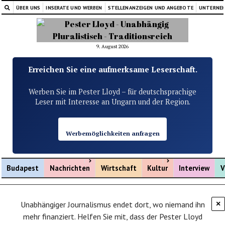
ÜBER UNS
INSERATE UND WERBEN
STELLENANZEIGEN UND ANGEBOTE
UNTERNE
9. August 2026
Erreichen Sie eine aufmerksame Leserschaft.
Werben Sie im Pester Lloyd – für deutschsprachige
Leser mit Interesse an Ungarn und der Region.
Werbemöglichkeiten anfragen
Menü öffnen
Menü öffnen
Budapest
Nachrichten
Wirtschaft
Kultur
Interview
V
Unabhängiger Journalismus endet dort, wo niemand ihn
×
mehr finanziert. Helfen Sie mit, dass der Pester Lloyd