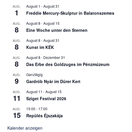
August 1
-
August 31
AUG.
1
Freddie Mercury-Skulptur in Balatonszemes
August 8
-
August 15
AUG.
8
Eine Woche unter den Sternen
August 8
-
August 31
AUG.
8
Kunst im KÉK
August 8
-
Dezember 31
AUG.
8
Das Erbe des Goldzuges im Pénzmúzeum
Ganztägig
AUG.
9
Gardrób Nyár im Dürer Kert
August 11
-
August 15
AUG.
11
Sziget Festival 2026
15:00
-
17:00
AUG.
15
Repülés Éjszakája
Kalender anzeigen