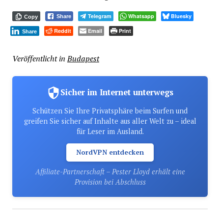
Telegram
Whatsapp
Bluesky
Share
Copy
Reddit
Email
Print
Share
Veröffentlicht in
Budapest
Sicher im Internet unterwegs
Schützen Sie Ihre Privatsphäre beim Surfen und
greifen Sie sicher auf Inhalte aus aller Welt zu – ideal
für Leser im Ausland.
NordVPN entdecken
Affiliate-Partnerschaft – Pester Lloyd erhält eine
Provision bei Abschluss