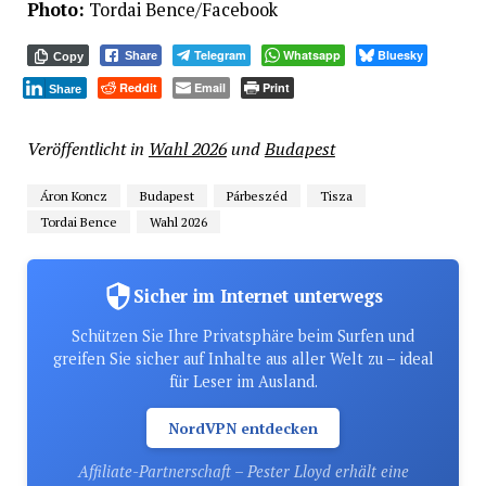
Photo:
Tordai Bence/Facebook
Telegram
Whatsapp
Bluesky
Share
Copy
Reddit
Email
Print
Share
Veröffentlicht in
Wahl 2026
und
Budapest
Áron Koncz
Budapest
Párbeszéd
Tisza
Tordai Bence
Wahl 2026
Sicher im Internet unterwegs
Schützen Sie Ihre Privatsphäre beim Surfen und
greifen Sie sicher auf Inhalte aus aller Welt zu – ideal
für Leser im Ausland.
NordVPN entdecken
Affiliate-Partnerschaft – Pester Lloyd erhält eine