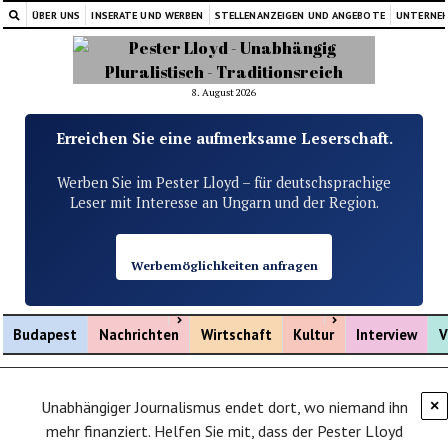
ÜBER UNS
INSERATE UND WERBEN
STELLENANZEIGEN UND ANGEBOTE
UNTERNE
8. August 2026
Erreichen Sie eine aufmerksame Leserschaft.
Werben Sie im Pester Lloyd – für deutschsprachige
Leser mit Interesse an Ungarn und der Region.
Werbemöglichkeiten anfragen
Menü öffnen
Menü öffnen
Budapest
Nachrichten
Wirtschaft
Kultur
Interview
V
Unabhängiger Journalismus endet dort, wo niemand ihn
×
mehr finanziert. Helfen Sie mit, dass der Pester Lloyd