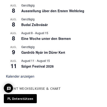
Ganztägig
AUG.
8
Ausstellung über den Ersten Weltkrieg
Ganztägig
AUG.
8
Budai Zsibvásár
August 8
-
August 15
AUG.
8
Eine Woche unter den Sternen
Ganztägig
AUG.
9
Gardrób Nyár im Dürer Kert
August 11
-
August 15
AUG.
11
Sziget Festival 2026
Kalender anzeigen
FORINT WECHSELKURSE & CHART
PL Unterstützen