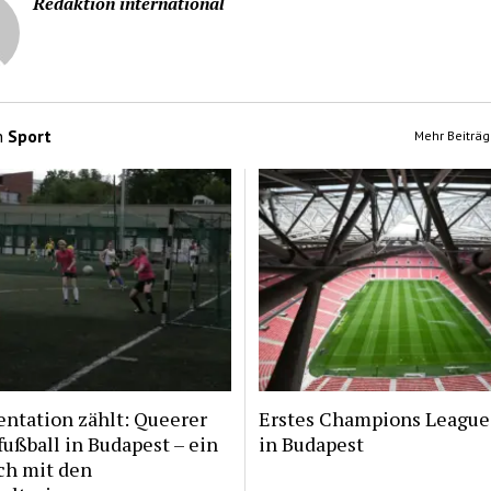
Redaktion international
n
Sport
Mehr Beiträg
ntation zählt: Queerer
Erstes Champions League
ußball in Budapest – ein
in Budapest
ch mit den