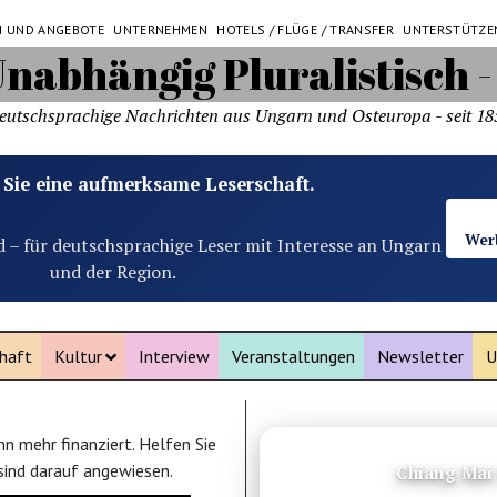
N UND ANGEBOTE
UNTERNEHMEN
HOTELS / FLÜGE / TRANSFER
UNTERSTÜTZE
eutschsprachige Nachrichten aus Ungarn und Osteuropa - seit 18
 Sie eine aufmerksame Leserschaft.
Wer
d – für deutschsprachige Leser mit Interesse an Ungarn
und der Region.
haft
Kultur
Interview
Veranstaltungen
Newsletter
U
n mehr finanziert. Helfen Sie
ANZEIGE
 sind darauf angewiesen.
Amed Seh