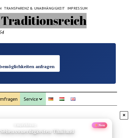
N
TRANSPARENZ & UNABHÄNGIGKEIT
IMPRESSUM
54
bemöglichkeiten anfragen
mfragen
Service
×
Empfehlung
Neu
enswuerdigkeiten Reisetipps