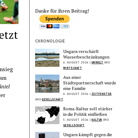
Danke für ihren Beitrag!
etzt
CHRONOLOGIE
Ungarn verschärft
Wasserbeschränkungen
6. AUGUST 2026 |
UMWELT
UND
msieg
WIRTSCHAFT
 am
Aus einer
Städtepartnerschaft wurde
niel
eine Familie
der
6. AUGUST 2026 |
ZEITFENSTER
UND
GESELLSCHAFT
Roma-Kultur soll stärker
in die Politik einfließen
5. AUGUST 2026 |
KULTUR
UND
GESELLSCHAFT
Ungarn kämpft gegen die