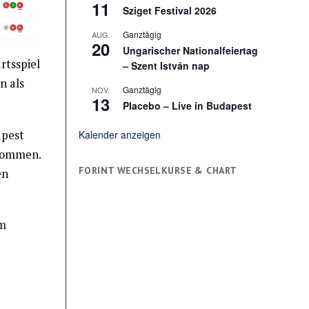
11
Sziget Festival 2026
Ganztägig
AUG.
20
Ungarischer Nationalfeiertag
rtsspiel
– Szent István nap
n als
Ganztägig
NOV.
13
Placebo – Live in Budapest
apest
Kalender anzeigen
rnommen.
FORINT WECHSELKURSE & CHART
en
em