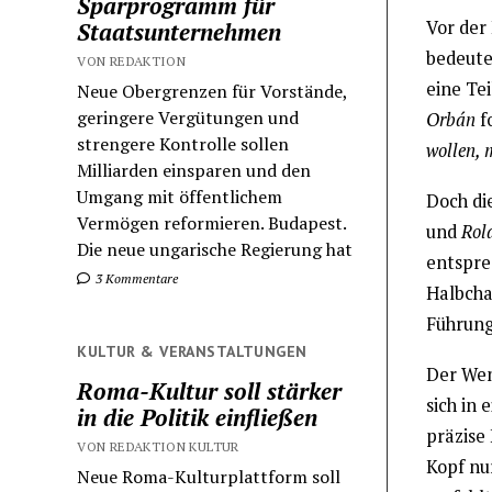
Sparprogramm für
Vor der
Staatsunternehmen
bedeute
VON REDAKTION
eine Te
Neue Obergrenzen für Vorstände,
geringere Vergütungen und
Orbán
fo
strengere Kontrolle sollen
wollen, 
Milliarden einsparen und den
Umgang mit öffentlichem
Doch di
Vermögen reformieren. Budapest.
und
Rol
Die neue ungarische Regierung hat
entspre
3 Kommentare
Halbcha
Führung
KULTUR & VERANSTALTUNGEN
Der Wen
Roma-Kultur soll stärker
sich in
in die Politik einfließen
präzise
VON REDAKTION KULTUR
Kopf nu
Neue Roma-Kulturplattform soll