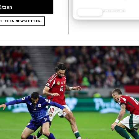
tützen
Reise-Guide
JETZT LESEN
REISEFROH.DE
TLICHEN NEWSLETTER