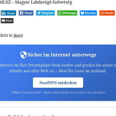
MLSZ – Magyar Labdarúgó Szövetség
Telegram
Whatsapp
Bluesky
Reddit
Share
Share
Print
licht in
Sport
Sicher im Internet unterwegs
hützen Sie Ihre Privatsphäre beim Surfen und greifen Sie sicher 
Inhalte aus aller Welt zu – ideal für Leser im Ausland.
NordVPN entdecken
Affiliate-Partnerschaft – Pester Lloyd erhält eine Provision bei Abschluss