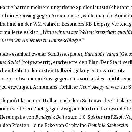
 Partie hatten mehrere ungarische Spieler lautstark betont, 
nd ein Heimsieg gegen Armenien sei, wolle man die Ambiti
ilnahme an der WM wahren. Besonders RB-Leipzig-Verteidi
rmulierte es klar:
„Wenn wir uns zur Weltmeisterschaft qualifiz
müssen wir Armenien zu Hause schlagen.“
e Abwesenheit zweier Schlüsselspieler,
Barnabás Varga
(Gelb
and Sallai
(rotgesperrt), erschwerte den Plan. Der Start verl
chend zäh: In der ersten Halbzeit gelang es Ungarn trotz
ncen – etwa einem Eins-gegen-eins von Lukács – nicht, eine
 zu erzwingen. Armeniens Torhüter
Henri Avagyan
war zur St
depunkt kam unmittelbar nach dem Seitenwechsel: Lukács 
 einem weiteren Duell gegen Avagyan durch und verwandelte
 Hereingabe von
Bendegúz Bolla
zum 1:0. Später traf
Zsolt Na
r den Pfosten – eine Ecke von Capitaine
Dominik Szoboszlai