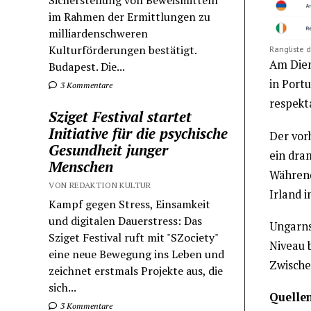
Sicherstellung von Beweismitteln
im Rahmen der Ermittlungen zu
milliardenschweren
Kulturförderungen bestätigt.
Rangliste 
Am Dien
Budapest. Die...
in Portu
3 Kommentare
respekt
Sziget Festival startet
Initiative für die psychische
Der vor
Gesundheit junger
ein dra
Menschen
Während
VON REDAKTION KULTUR
Irland i
Kampf gegen Stress, Einsamkeit
und digitalen Dauerstress: Das
Ungarns
Sziget Festival ruft mit "SZociety"
Niveau b
eine neue Bewegung ins Leben und
Zwischen
zeichnet erstmals Projekte aus, die
sich...
Quellen
3 Kommentare