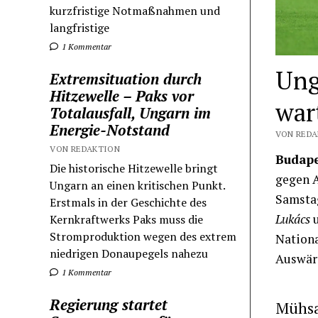
kurzfristige Notmaßnahmen und
langfristige
1 Kommentar
Ung
Extremsituation durch
Hitzewelle – Paks vor
war
Totalausfall, Ungarn im
Energie-Notstand
VON REDA
VON REDAKTION
Budape
Die historische Hitzewelle bringt
gegen A
Ungarn an einen kritischen Punkt.
Samstag
Erstmals in der Geschichte des
Lukács
Kernkraftwerks Paks muss die
Stromproduktion wegen des extrem
Nation
niedrigen Donaupegels nahezu
Auswärt
1 Kommentar
Regierung startet
Mühsa