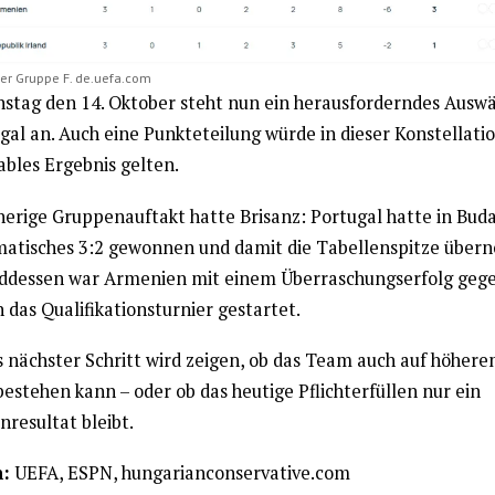
der Gruppe F. de.uefa.com
stag den 14. Oktober steht nun ein herausforderndes Auswä
gal an. Auch eine Punkteteilung würde in dieser Konstellatio
ables Ergebnis gelten.
herige Gruppenauftakt hatte Brisanz: Portugal hatte in Bud
matisches 3:2 gewonnen und damit die Tabellenspitze übe
dessen war Armenien mit einem Überraschungserfolg geg
n das Qualifikationsturnier gestartet.
 nächster Schritt wird zeigen, ob das Team auch auf höher
estehen kann – oder ob das heutige Pflichterfüllen nur ein
resultat bleibt.
:
UEFA, ESPN, hungarianconservative.com