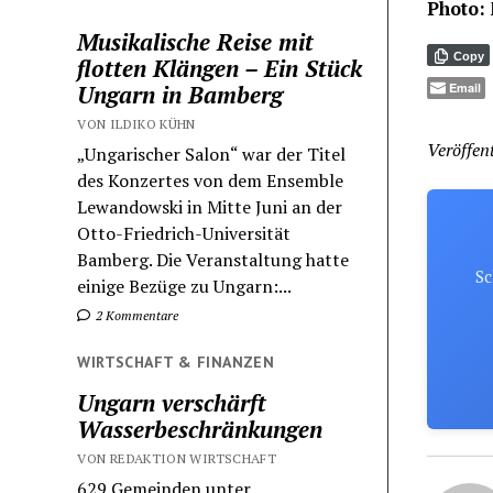
Photo:
Musikalische Reise mit
Copy
flotten Klängen – Ein Stück
Email
Ungarn in Bamberg
VON ILDIKO KÜHN
Veröffent
„Ungarischer Salon“ war der Titel
des Konzertes von dem Ensemble
Lewandowski in Mitte Juni an der
Otto-Friedrich-Universität
Bamberg. Die Veranstaltung hatte
Sc
einige Bezüge zu Ungarn:...
2 Kommentare
WIRTSCHAFT & FINANZEN
Ungarn verschärft
Wasserbeschränkungen
VON REDAKTION WIRTSCHAFT
629 Gemeinden unter