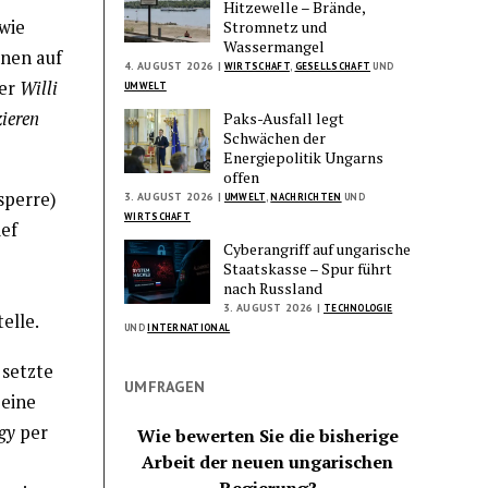
Hitzewelle – Brände,
wie
Stromnetz und
Wassermangel
onen auf
4. AUGUST 2026 |
WIRTSCHAFT
,
GESELLSCHAFT
UND
ger
Willi
UMWELT
ieren
Paks-Ausfall legt
Schwächen der
Energiepolitik Ungarns
offen
sperre)
3. AUGUST 2026 |
UMWELT
,
NACHRICHTEN
UND
WIRTSCHAFT
ief
Cyberangriff auf ungarische
Staatskasse – Spur führt
nach Russland
3. AUGUST 2026 |
TECHNOLOGIE
elle.
UND
INTERNATIONAL
setzte
UMFRAGEN
 eine
gy
per
Wie bewerten Sie die bisherige
Arbeit der neuen ungarischen
Regierung?