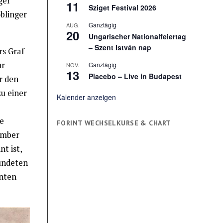
ger
11
Sziget Festival 2026
blinger
Ganztägig
AUG.
20
Ungarischer Nationalfeiertag
– Szent István nap
rs Graf
ur
Ganztägig
NOV.
13
Placebo – Live in Budapest
r den
zu einer
Kalender anzeigen
e
FORINT WECHSELKURSE & CHART
tember
t ist,
ründeten
nnten