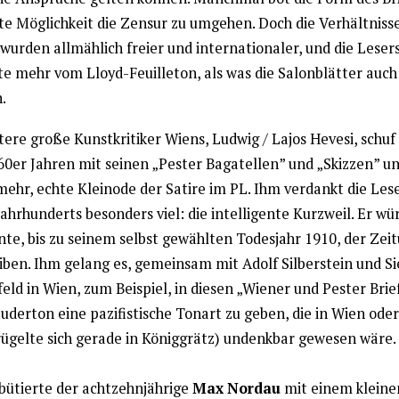
te Möglichkeit die Zensur zu umgehen. Doch die Verhältnisse
wurden allmählich freier und internationaler, und die Leser
te mehr vom Lloyd-Feuilleton, als was die Salonblätter auch 
.
ere große Kunstkritiker Wiens, Ludwig / Lajos Hevesi, schuf
60er Jahren mit seinen „Pester Bagatellen” und „Skizzen” u
mehr, echte Kleinode der Satire im PL. Ihm verdankt die Les
Jahrhunderts besonders viel: die intelligente Kurzweil. Er wü
nte, bis zu seinem selbst gewählten Todesjahr 1910, der Zei
eiben. Ihm gelang es, gemeinsam mit Adolf Silberstein und 
eld in Wien, zum Beispiel, in diesen „Wiener und Pester Brie
derton eine pazifistische Tonart zu geben, die in Wien oder
ügelte sich gerade in Königgrätz) undenkbar gewesen wäre.
bütierte der achtzehnjährige
Max Nordau
mit einem kleine