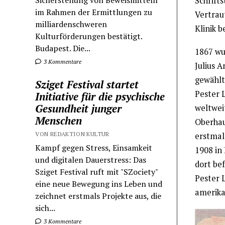
Sicherstellung von Beweismitteln
Schrift
im Rahmen der Ermittlungen zu
Vertrau
milliardenschweren
Klinik b
Kulturförderungen bestätigt.
Budapest. Die...
1867 wu
3 Kommentare
Julius 
gewählt.
Sziget Festival startet
Pester L
Initiative für die psychische
Gesundheit junger
weltwei
Menschen
Oberhau
VON REDAKTION KULTUR
erstmals
Kampf gegen Stress, Einsamkeit
1908 in
und digitalen Dauerstress: Das
dort be
Sziget Festival ruft mit "SZociety"
Pester 
eine neue Bewegung ins Leben und
amerika
zeichnet erstmals Projekte aus, die
sich...
3 Kommentare