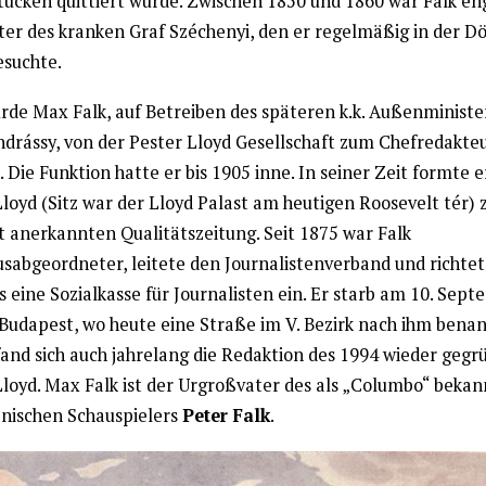
stücken quittiert wurde. Zwischen 1850 und 1860 war Falk en
ter des kranken Graf Széchenyi, den er regelmäßig in der Dö
esuchte.
rde Max Falk, auf Betreiben des späteren k.k. Außenministe
Andrássy, von der Pester Lloyd Gesellschaft zum Chefredakte
 Die Funktion hatte er bis 1905 inne. In seiner Zeit formte e
loyd (Sitz war der Lloyd Palast am heutigen Roosevelt tér) 
t anerkannten Qualitätszeitung. Seit 1875 war Falk
sabgeordneter, leitete den Journalistenverband und richtet
 eine Sozialkasse für Journalisten ein. Er starb am 10. Sep
 Budapest, wo heute eine Straße im V. Bezirk nach ihm benann
fand sich auch jahrelang die Redaktion des 1994 wieder geg
Lloyd. Max Falk ist der Urgroßvater des als „Columbo“ beka
nischen Schauspielers
Peter Falk
.