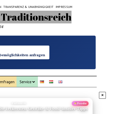
N
TRANSPARENZ & UNABHÄNGIGKEIT
IMPRESSUM
54
bemöglichkeiten anfragen
mfragen
Service
×
Kulinarik
Foodie
ie leckersten Gerichte & Food-Insider-Tipps