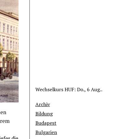
Wechselkurs
HUF
: Do., 6 Aug..
Archiv
den
Bildung
ihrem
Budapest
Bulgarien
efes die