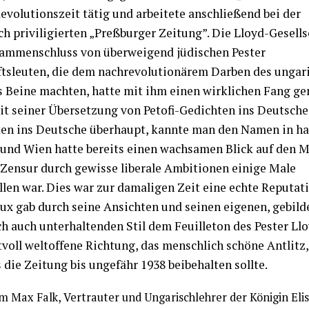
Revolutionszeit tätig und arbeitete anschließend bei der
ch priviligierten „Preßburger Zeitung”. Die Lloyd-Gesells
ammenschluss von überweigend jüdischen Pester
tsleuten, die dem nachrevolutionärem Darben des ungar
 Beine machten, hatte mit ihm einen wirklichen Fang ge
it seiner Übersetzung von Petofi-Gedichten ins Deutsche 
ten ins Deutsche überhaupt, kannte man den Namen in ha
und Wien hatte bereits einen wachsamen Blick auf den 
 Zensur durch gewisse liberale Ambitionen einige Male
llen war. Dies war zur damaligen Zeit eine echte Reputati
ux gab durch seine Ansichten und seinen eigenen, gebild
h auch unterhaltenden Stil dem Feuilleton des Pester Llo
tvoll weltoffene Richtung, das menschlich schöne Antlitz,
 die Zeitung bis ungefähr 1938 beibehalten sollte.
m Max Falk, Vertrauter und Ungarischlehrer der Königin Eli