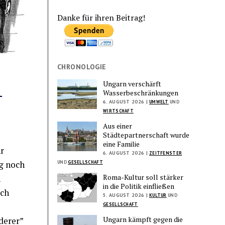
Danke für ihren Beitrag!
CHRONOLOGIE
Ungarn verschärft
-
Wasserbeschränkungen
6. AUGUST 2026 |
UMWELT
UND
WIRTSCHAFT
Aus einer
Städtepartnerschaft wurde
eine Familie
r
6. AUGUST 2026 |
ZEITFENSTER
g noch
UND
GESELLSCHAFT
Roma-Kultur soll stärker
h
in die Politik einfließen
rch
5. AUGUST 2026 |
KULTUR
UND
GESELLSCHAFT
Ungarn kämpft gegen die
derer”