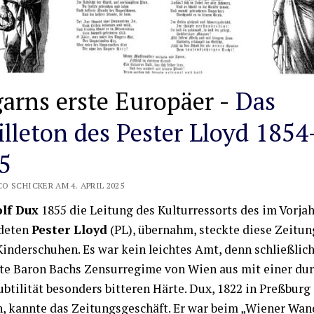
arns erste Europäer -
Das
illeton des Pester Lloyd 1854
5
O SCHICKER AM 4. APRIL 2025
lf Dux
1855 die Leitung des Kulturressorts des im Vorjah
deten
Pester Lloyd
(PL), übernahm, steckte diese Zeitun
Kinderschuhen. Es war kein leichtes Amt, denn schließlic
te Baron Bachs Zensurregime von Wien aus mit einer du
ubtilität besonders bitteren Härte. Dux, 1822 in Preßburg
, kannte das Zeitungsgeschäft. Er war beim „Wiener Wan