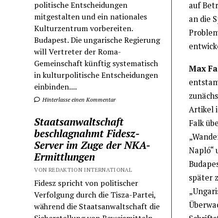
politische Entscheidungen
auf Betr
mitgestalten und ein nationales
an die S
Kulturzentrum vorbereiten.
Problem
Budapest. Die ungarische Regierung
entwick
will Vertreter der Roma-
Gemeinschaft künftig systematisch
Max Fal
in kulturpolitische Entscheidungen
entstam
einbinden....
zunächs
Hinterlasse einen Kommentar
Artikel 
Staatsanwaltschaft
Falk üb
beschlagnahmt Fidesz-
„Wander
Server im Zuge der NKA-
Napló“ u
Ermittlungen
Budapes
VON REDAKTION INTERNATIONAL
später 
Fidesz spricht von politischer
„Ungari
Verfolgung durch die Tisza-Partei,
Überwac
während die Staatsanwaltschaft die