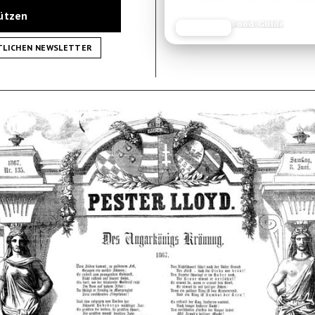
tützen
Food-Guide
JETZT LESEN
REISEFROH.DE
TLICHEN NEWSLETTER