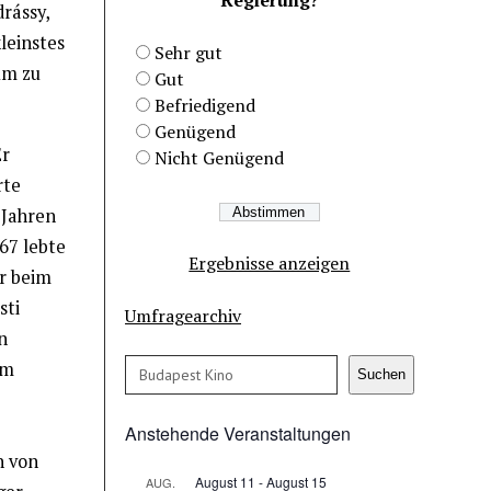
rássy,
leinstes
Sehr gut
um zu
Gut
Befriedigend
Genügend
Er
Nicht Genügend
rte
 Jahren
867 lebte
Ergebnisse anzeigen
ur beim
sti
Umfragearchiv
n
Suchen
hm
Suchen
Anstehende Veranstaltungen
n von
August 11
-
August 15
AUG.