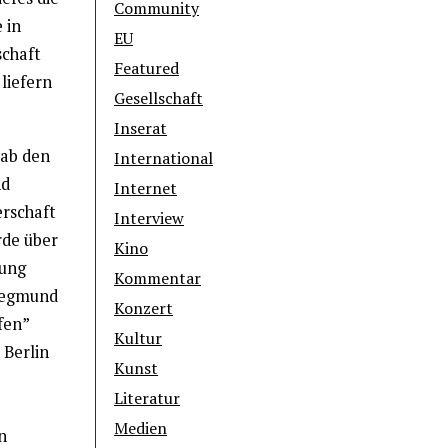
Community
 in
EU
schaft
Featured
liefern
Gesellschaft
Inserat
 ab den
International
nd
Internet
erschaft
Interview
rde über
Kino
tung
Kommentar
Siegmund
Konzert
fen”
Kultur
 Berlin
Kunst
Literatur
Medien
n