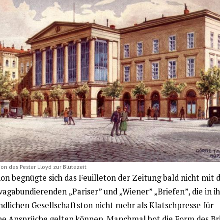
on des Pester Lloyd zur Blütezeit
on begnügte sich das Feuilleton der Zeitung bald nicht mit 
 vagabundierenden „Pariser” und „Wiener” „Briefen”, die in 
ndlichen Gesellschaftston nicht mehr als Klatschpresse für
e Ansprüche gelten können. Manchmal bot die Form des Bri