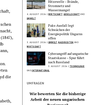
Hitzewelle – Brände,
Stromnetz und
Wassermangel
chaft,
4. AUGUST 2026 |
WIRTSCHAFT
,
GESELLSCHAFT
UND
UMWELT
ischen
Paks-Ausfall legt
Schwächen der
macht,
Energiepolitik Ungarns
(1847),
offen
3. AUGUST 2026 |
UMWELT
,
NACHRICHTEN
UND
lb
WIRTSCHAFT
Mann,
Cyberangriff auf ungarische
Staatskasse – Spur führt
nach Russland
on.
3. AUGUST 2026 |
TECHNOLOGIE
eten
UND
INTERNATIONAL
yd die
UMFRAGEN
Wie bewerten Sie die bisherige
Arbeit der neuen ungarischen
sabeth,
Regierung?