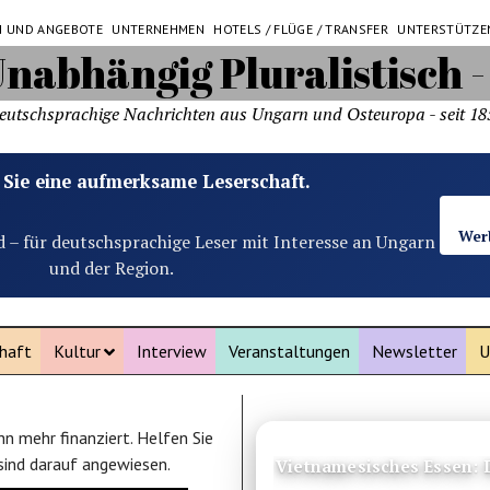
N UND ANGEBOTE
UNTERNEHMEN
HOTELS / FLÜGE / TRANSFER
UNTERSTÜTZE
eutschsprachige Nachrichten aus Ungarn und Osteuropa - seit 18
 Sie eine aufmerksame Leserschaft.
Wer
d – für deutschsprachige Leser mit Interesse an Ungarn
und der Region.
haft
Kultur
Interview
Veranstaltungen
Newsletter
U
n mehr finanziert. Helfen Sie
ANZEIGE
 sind darauf angewiesen.
Vietnamesisches Essen: D