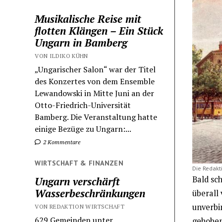
Musikalische Reise mit
flotten Klängen – Ein Stück
Ungarn in Bamberg
VON ILDIKO KÜHN
„Ungarischer Salon“ war der Titel
des Konzertes von dem Ensemble
Lewandowski in Mitte Juni an der
Otto-Friedrich-Universität
Bamberg. Die Veranstaltung hatte
einige Bezüge zu Ungarn:...
2 Kommentare
WIRTSCHAFT & FINANZEN
Die Redakti
Bald sch
Ungarn verschärft
Wasserbeschränkungen
überall
unverbi
VON REDAKTION WIRTSCHAFT
629 Gemeinden unter
gehoben