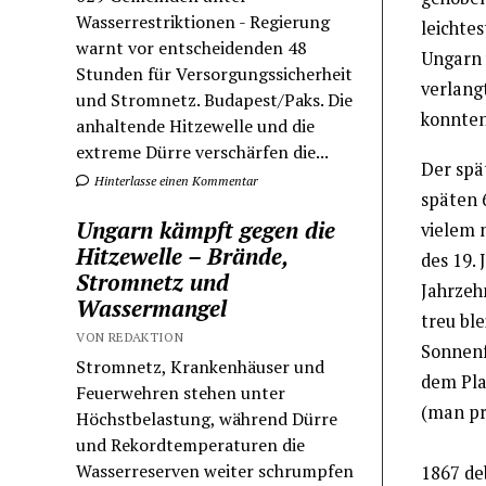
Wasserrestriktionen - Regierung
leichtes
warnt vor entscheidenden 48
Ungarn 
Stunden für Versorgungssicherheit
verlang
und Stromnetz. Budapest/Paks. Die
konnten
anhaltende Hitzewelle und die
extreme Dürre verschärfen die...
Der spät
Hinterlasse einen Kommentar
späten 
Ungarn kämpft gegen die
vielem 
Hitzewelle – Brände,
des 19. 
Stromnetz und
Jahrzeh
Wassermangel
treu bl
VON REDAKTION
Sonnenf
Stromnetz, Krankenhäuser und
dem Plau
Feuerwehren stehen unter
(man pr
Höchstbelastung, während Dürre
und Rekordtemperaturen die
Wasserreserven weiter schrumpfen
1867 de