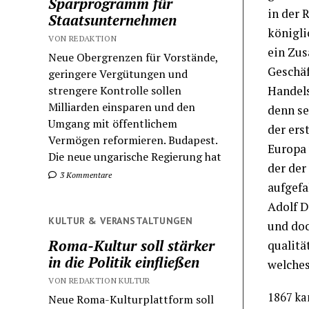
Sparprogramm für
in der 
Staatsunternehmen
königli
VON REDAKTION
ein Zus
Neue Obergrenzen für Vorstände,
Geschäf
geringere Vergütungen und
strengere Kontrolle sollen
Handels
Milliarden einsparen und den
denn se
Umgang mit öffentlichem
der ers
Vermögen reformieren. Budapest.
Europa 
Die neue ungarische Regierung hat
der der
3 Kommentare
aufgefa
Adolf D
KULTUR & VERANSTALTUNGEN
und doc
Roma-Kultur soll stärker
qualitä
in die Politik einfließen
welches
VON REDAKTION KULTUR
1867 ka
Neue Roma-Kulturplattform soll