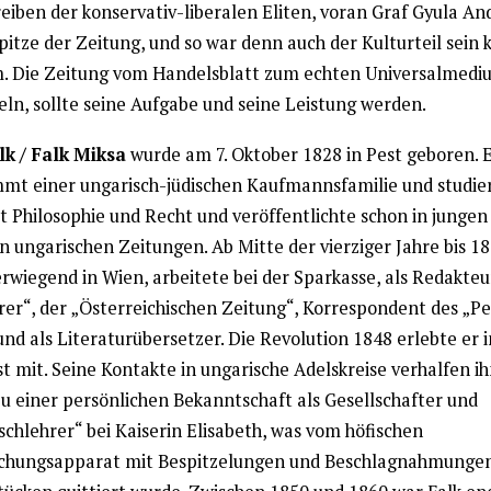
eiben der konservativ-liberalen Eliten, voran Graf Gyula And
pitze der Zeitung, und so war denn auch der Kulturteil sein k
. Die Zeitung vom Handelsblatt zum echten Universalmedi
eln, sollte seine Aufgabe und seine Leistung werden.
k / Falk Miksa
wurde am 7. Oktober 1828 in Pest geboren. 
mt einer ungarisch-jüdischen Kaufmannsfamilie und studie
t Philosophie und Recht und veröffentlichte schon in jungen
in ungarischen Zeitungen. Ab Mitte der vierziger Jahre bis 1
erwiegend in Wien, arbeitete bei der Sparkasse, als Redakte
er“, der „Österreichischen Zeitung“, Korrespondent des „Pe
nd als Literaturübersetzer. Die Revolution 1848 erlebte er i
t mit. Seine Kontakte in ungarische Adelskreise verhalfen i
zu einer persönlichen Bekanntschaft als Gesellschafter und
schlehrer“ bei Kaiserin Elisabeth, was vom höfischen
hungsapparat mit Bespitzelungen und Beschlagnahmunge