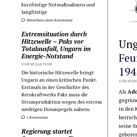
kurzfristige Notmaßnahmen und
langfristige
Hinterlasse einen Kommentar
Extremsituation durch
Ung
Hitzewelle – Paks vor
Totalausfall, Ungarn im
Feu
Energie-Notstand
VON REDAKTION
194
Die historische Hitzewelle bringt
Ungarn an einen kritischen Punkt.
VON MARC
Erstmals in der Geschichte des
Als
Ado
Kernkraftwerks Paks muss die
gegrün
Stromproduktion wegen des extrem
in den 
niedrigen Donaupegels nahezu
herrsch
1 Kommentar
seine S
Regierung startet
geboren