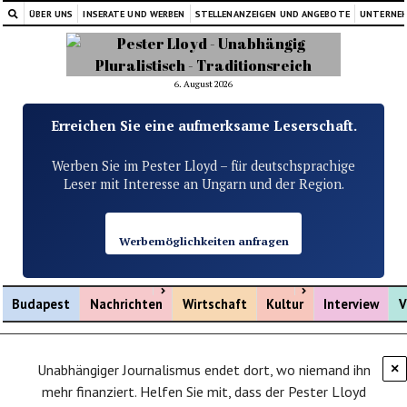
ÜBER UNS
INSERATE UND WERBEN
STELLENANZEIGEN UND ANGEBOTE
UNTERNE
6. August 2026
Erreichen Sie eine aufmerksame Leserschaft.
Werben Sie im Pester Lloyd – für deutschsprachige
Leser mit Interesse an Ungarn und der Region.
Werbemöglichkeiten anfragen
Menü öffnen
Menü öffnen
Budapest
Nachrichten
Wirtschaft
Kultur
Interview
V
Unabhängiger Journalismus endet dort, wo niemand ihn
×
mehr finanziert. Helfen Sie mit, dass der Pester Lloyd