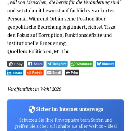
„
voll von Menschen, die bereit für die Veränderung sind“
und setzt damit bewusst auf fachlich verankertes
Personal. Während Orbán seine Position über
geopolitische Bedrohung legitimiert, richtet Tisza
den Fokus auf Korruption, Funktionsdefizite und
institutionelle Erneuerung.
Quellen:
Politico.eu, MTI.hu
Telegram
Whatsapp
Bluesky
Share
Copy
Reddit
Email
Print
Share
Veröffentlicht in
Wahl 2026
Sicher im Internet unterwegs
Schützen Sie Ihre Privatsphäre beim Surfen und
greifen Sie sicher auf Inhalte aus aller Welt zu – ideal