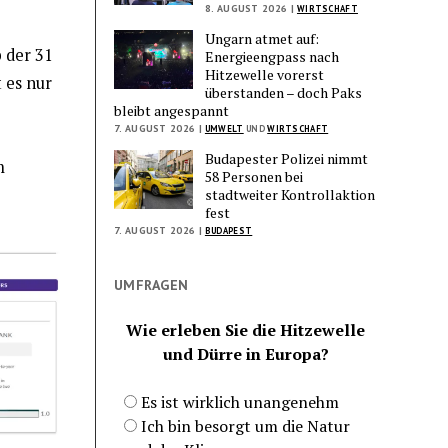
8. AUGUST 2026 |
WIRTSCHAFT
Ungarn atmet auf:
 der 31
Energieengpass nach
Hitzewelle vorerst
t es nur
überstanden – doch Paks
bleibt angespannt
7. AUGUST 2026 |
UMWELT
UND
WIRTSCHAFT
Budapester Polizei nimmt
m
58 Personen bei
stadtweiter Kontrollaktion
fest
7. AUGUST 2026 |
BUDAPEST
UMFRAGEN
Wie erleben Sie die Hitzewelle
und Dürre in Europa?
Es ist wirklich unangenehm
Ich bin besorgt um die Natur