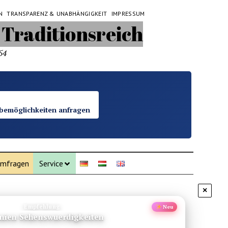
N
TRANSPARENZ & UNABHÄNGIGKEIT
IMPRESSUM
54
bemöglichkeiten anfragen
mfragen
Service
×
Empfehlung
Neu
ien Sehenswuerdigkeiten