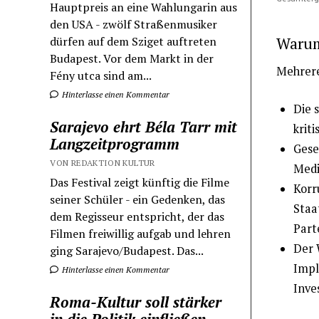
Hauptpreis an eine Wahlungarin aus
den USA - zwölf Straßenmusiker
dürfen auf dem Sziget auftreten
Warum
Budapest. Vor dem Markt in der
Mehrere
Fény utca sind am...
Hinterlasse einen Kommentar
Die 
Sarajevo ehrt Béla Tarr mit
krit
Langzeitprogramm
Gese
VON REDAKTION KULTUR
Medi
Das Festival zeigt künftig die Filme
Korr
seiner Schüler - ein Gedenken, das
Staa
dem Regisseur entspricht, der das
Part
Filmen freiwillig aufgab und lehren
Der 
ging Sarajevo/Budapest. Das...
Impl
Hinterlasse einen Kommentar
Inve
Roma-Kultur soll stärker