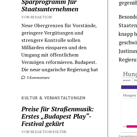
Sparprogramm für
gegenüb
Staatsunternehmen
Besonde
VON REDAKTION
Neue Obergrenzen für Vorstände,
Staaten 
geringere Vergütungen und
knapp h
strengere Kontrolle sollen
geschwä
Milliarden einsparen und den
Justizu
Umgang mit öffentlichem
Regieru
Vermögen reformieren. Budapest.
Die neue ungarische Regierung hat
3 Kommentare
KULTUR & VERANSTALTUNGEN
Preise für Straßenmusik:
Erstes „Budapest Play“-
Festival gekürt
VON REDAKTION KULTUR
Gesamterge