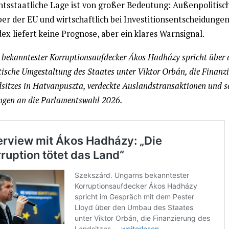
htsstaatliche Lage ist von großer Bedeutung: Außenpolitisc
er der EU und wirtschaftlich bei Investitionsentscheidungen
x liefert keine Prognose, aber ein klares Warnsignal.
bekanntester Korruptionsaufdecker Ákos Hadházy spricht über 
ische Umgestaltung des Staates unter Viktor Orbán, die Finanz
sitzes in Hatvanpuszta, verdeckte Auslandstransaktionen und s
ngen an die Parlamentswahl 2026.