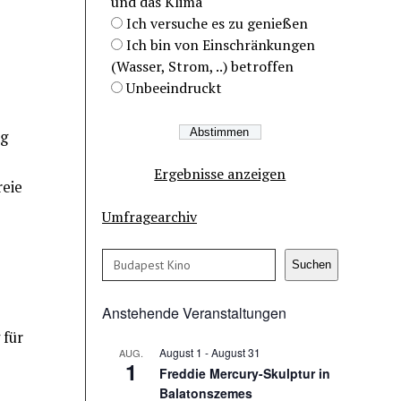
und das Klima
Ich versuche es zu genießen
Ich bin von Einschränkungen
(Wasser, Strom, ..) betroffen
Unbeeindruckt
ng
Ergebnisse anzeigen
reie
Umfragearchiv
Suchen
Suchen
Anstehende Veranstaltungen
 für
August 1
-
August 31
AUG.
1
Freddie Mercury-Skulptur in
Balatonszemes