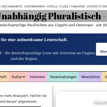
N UND ANGEBOTE
UNTERNEHMEN
HOTELS / FLÜGE / TRANSFER
UNTERSTÜTZE
eutschsprachige Nachrichten aus Ungarn und Osteuropa - seit 18
 Sie eine aufmerksame Leserschaft.
Wer
d – für deutschsprachige Leser mit Interesse an Ungarn
und der Region.
haft
Kultur
Interview
Veranstaltungen
Newsletter
U
n mehr finanziert. Helfen Sie
ANZEIGE
 sind darauf angewiesen.
Rumaen