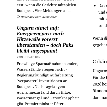
erst, wenn die Gerichte mitspielen.
Das 
Budapest. Vier Meldungen an...
und 
Hinterlasse einen Kommentar
mit 
sond
Ungarn atmet auf:
Energieengpass nach
Wenn di
Hitzewelle vorerst
überstanden – doch Paks
gegeben 
bleibt angespannt
VON REDAKTION
Orbáns
Freiwillige Sparmaßnahmen enden,
Wasserstände steigen leicht -
Ungarns
Regierung kündigt Aufarbeitung
Für die 
"verpasster" Investitionen an
2026 kö
Budapest. Nach tagelangem
ökonomi
Ausnahmezustand durch Hitze,
dominan
Wassermangel und Stromknappheit
gibt Premierminister Péter...