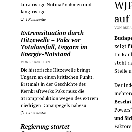
WJP
kurzfristige Notmaßnahmen und
langfristige
auf
1 Kommentar
VON REDA
Extremsituation durch
Budape
Hitzewelle – Paks vor
Totalausfall, Ungarn im
zeigt f
Energie-Notstand
Im Rank
steht d
VON REDAKTION
Die historische Hitzewelle bringt
Stelle 
Ungarn an einen kritischen Punkt.
Erstmals in der Geschichte des
Der Ind
Kernkraftwerks Paks muss die
mehrere
Stromproduktion wegen des extrem
Beschrä
niedrigen Donaupegels nahezu
Powers“
1 Kommentar
und Sic
Regierung startet
Faktore