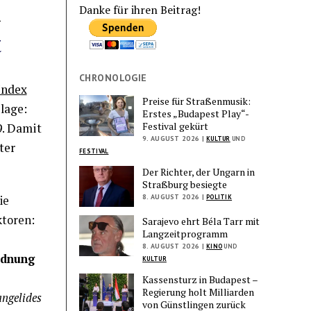
n
Danke für ihren Beitrag!
t
CHRONOLOGIE
Index
Preise für Straßenmusik:
lage:
Erstes „Budapest Play“-
Festival gekürt
9. Damit
9. AUGUST 2026 |
KULTUR
UND
ter
FESTIVAL
Der Richter, der Ungarn in
Straßburg besiegte
8. AUGUST 2026 |
ie
POLITIK
ktoren:
Sarajevo ehrt Béla Tarr mit
Langzeitprogramm
8. AUGUST 2026 |
KINO
UND
Ordnung
KULTUR
Kassensturz in Budapest –
Regierung holt Milliarden
angelides
von Günstlingen zurück