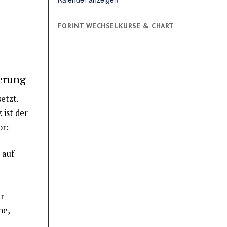
FORINT WECHSELKURSE & CHART
erung
etzt.
 ist der
or:
 auf
r
ne,