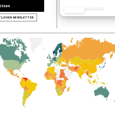
tützen
Reise-Guide
JETZT LESEN
REISEFROH.DE
TLICHEN NEWSLETTER