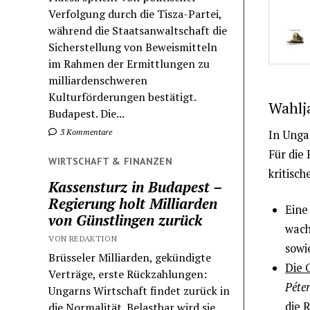
Verfolgung durch die Tisza-Partei,
während die Staatsanwaltschaft die
Sicherstellung von Beweismitteln
im Rahmen der Ermittlungen zu
milliardenschweren
Kulturförderungen bestätigt.
Wahlj
Budapest. Die...
3 Kommentare
In Unga
Für die 
WIRTSCHAFT & FINANZEN
kritisc
Kassensturz in Budapest –
Regierung holt Milliarden
Eine
von Günstlingen zurück
wach
VON REDAKTION
sowi
Brüsseler Milliarden, gekündigte
Die 
Verträge, erste Rückzahlungen:
Péte
Ungarns Wirtschaft findet zurück in
die 
die Normalität. Belastbar wird sie