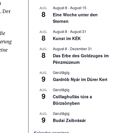
h
August 8
-
August 15
AUG.
. Der
8
Eine Woche unter den
Sternen
August 8
-
August 31
AUG.
die
8
Kunst im KÉK
ierung
August 8
-
Dezember 31
AUG.
eine
8
Das Erbe des Goldzuges im
Pénzmúzeum
Ganztägig
AUG.
9
Gardrób Nyár im Dürer Kert
Ganztägig
AUG.
9
Csillaghullás túra a
Börzsönyben
Ganztägig
AUG.
9
Budai Zsibvásár
Kalender anzeigen