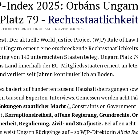
-Index 2025: Orbáns Ungar
 Platz 79 -
Rechtsstaatlichkei
KTION INTERNATIONAL AM 1. NOVEMBER 2025
st.
Der aktuelle
World Justice Project (WJP) Rule of Law 
ür Ungarn erneut eine erschreckende Rechtsstaatlichkeits
ing von 143 untersuchten Staaten belegt Ungarn Platz 7
as Land innerhalb der EU-Mitgliedsstaaten erneut an letz
und verliert seit Jahren kontinuierlich an Boden.
ex basiert auf hundertentausend Haushaltsbefragungen sow
n tausend Experten-Interviews. Gemessen werden acht Fa
nkungen staatlicher Macht
(„Constraints on Government
),
Korruptionsfreiheit, offene Regierung, Grundrechte, 
herheit, Regulierung, Zivil- und Strafjustiz.
Bei allen acht
n weist Ungarn Rückgänge auf – so WJP-Direktorin
Alicia Ev