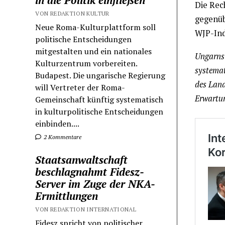
in die Politik einfließen
Die Rec
VON REDAKTION KULTUR
gegenüb
Neue Roma-Kulturplattform soll
WJP-Inde
politische Entscheidungen
mitgestalten und ein nationales
Ungarns 
Kulturzentrum vorbereiten.
systemat
Budapest. Die ungarische Regierung
des Land
will Vertreter der Roma-
Erwartu
Gemeinschaft künftig systematisch
in kulturpolitische Entscheidungen
einbinden....
2 Kommentare
Staatsanwaltschaft
beschlagnahmt Fidesz-
Server im Zuge der NKA-
Ermittlungen
VON REDAKTION INTERNATIONAL
Fidesz spricht von politischer