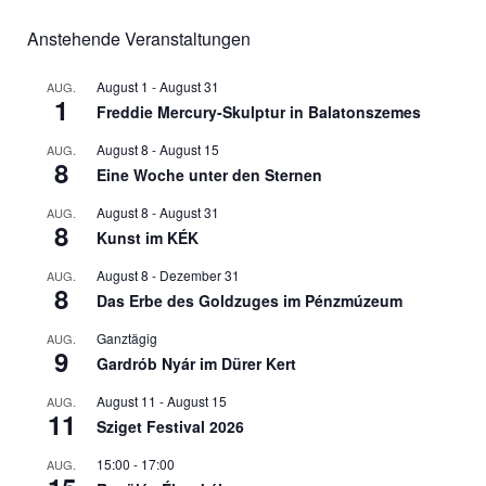
Anstehende Veranstaltungen
August 1
-
August 31
AUG.
1
Freddie Mercury-Skulptur in Balatonszemes
August 8
-
August 15
AUG.
8
Eine Woche unter den Sternen
August 8
-
August 31
AUG.
8
Kunst im KÉK
August 8
-
Dezember 31
AUG.
8
Das Erbe des Goldzuges im Pénzmúzeum
Ganztägig
AUG.
9
Gardrób Nyár im Dürer Kert
August 11
-
August 15
AUG.
11
Sziget Festival 2026
15:00
-
17:00
AUG.