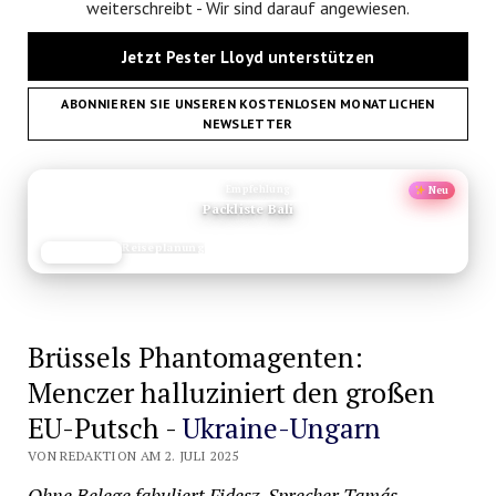
weiterschreibt - Wir sind darauf angewiesen.
Jetzt Pester Lloyd unterstützen
ABONNIEREN SIE UNSEREN KOSTENLOSEN MONATLICHEN
NEWSLETTER
ANZEIGE
Empfehlung
Neu
Packliste Bali
Reiseplanung
JETZT LESEN
REISEFROH.DE
Brüssels Phantomagenten:
Menczer halluziniert den großen
EU-Putsch -
Ukraine-Ungarn
VON REDAKTION AM 2. JULI 2025
Ohne Belege fabuliert Fidesz-Sprecher Tamás