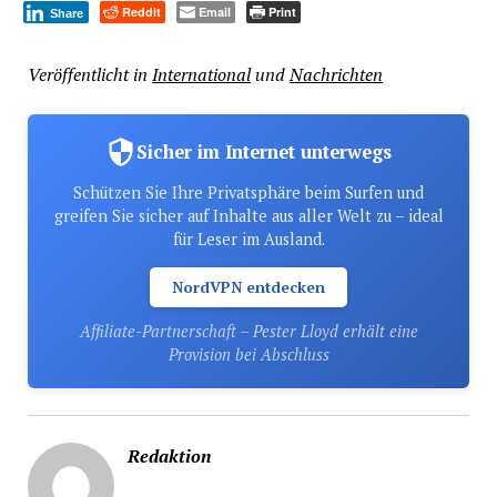
Reddit
Email
Print
Share
Veröffentlicht in
International
und
Nachrichten
Sicher im Internet unterwegs
Schützen Sie Ihre Privatsphäre beim Surfen und
greifen Sie sicher auf Inhalte aus aller Welt zu – ideal
für Leser im Ausland.
NordVPN entdecken
Affiliate-Partnerschaft – Pester Lloyd erhält eine
Provision bei Abschluss
Redaktion