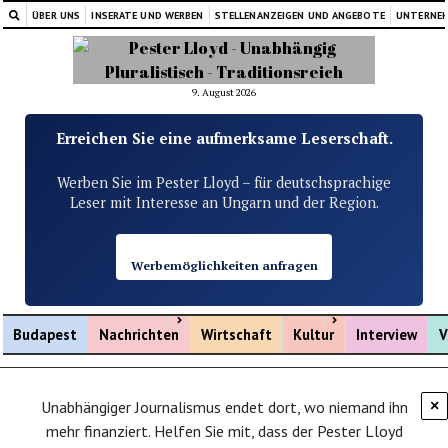
ÜBER UNS
INSERATE UND WERBEN
STELLENANZEIGEN UND ANGEBOTE
UNTERNE
9. August 2026
Erreichen Sie eine aufmerksame Leserschaft.
Werben Sie im Pester Lloyd – für deutschsprachige
Leser mit Interesse an Ungarn und der Region.
Werbemöglichkeiten anfragen
Menü öffnen
Menü öffnen
Budapest
Nachrichten
Wirtschaft
Kultur
Interview
V
Unabhängiger Journalismus endet dort, wo niemand ihn
×
mehr finanziert. Helfen Sie mit, dass der Pester Lloyd