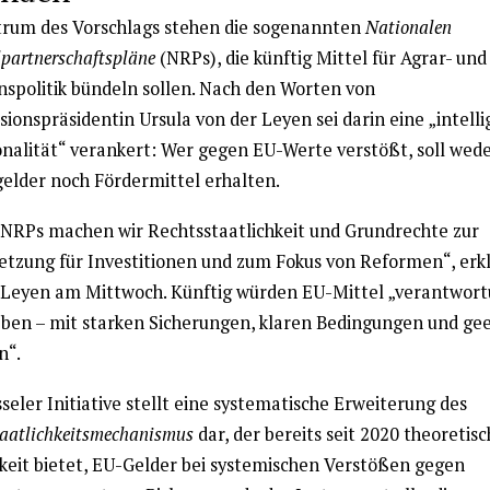
rum des Vorschlags stehen die sogenannten
Nationalen
partnerschaftspläne
(NRPs), die künftig Mittel für Agrar- und
nspolitik bündeln sollen. Nach den Worten von
ionspräsidentin Ursula von der Leyen sei darin eine „intell
onalität“ verankert: Wer gegen EU-Werte verstößt, soll wed
gelder noch Fördermittel erhalten.
 NRPs machen wir Rechtsstaatlichkeit und Grundrechte zur
etzung für Investitionen und zum Fokus von Reformen“, erk
 Leyen am Mittwoch. Künftig würden EU-Mittel „verantwort
ben – mit starken Sicherungen, klaren Bedingungen und ge
n“.
seler Initiative stellt eine systematische Erweiterung des
taatlichkeitsmechanismus
dar, der bereits seit 2020 theoretisc
keit bietet, EU-Gelder bei systemischen Verstößen gegen