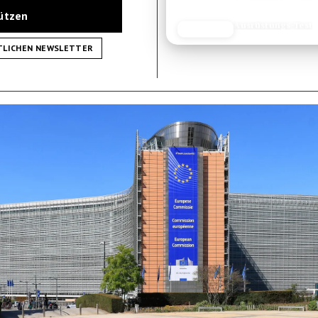
tützen
Ausrüstungs-Test
JETZT LESEN
REISEFROH.DE
TLICHEN NEWSLETTER