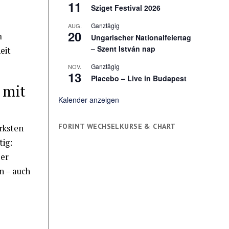
11
Sziget Festival 2026
Ganztägig
AUG.
20
m
Ungarischer Nationalfeiertag
– Szent István nap
eit
Ganztägig
NOV.
13
Placebo – Live in Budapest
 mit
Kalender anzeigen
FORINT WECHSELKURSE & CHART
rksten
tig:
 er
n – auch