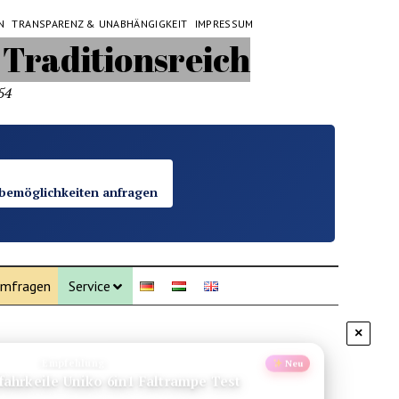
N
TRANSPARENZ & UNABHÄNGIGKEIT
IMPRESSUM
54
bemöglichkeiten anfragen
mfragen
Service
×
Empfehlung
Neu
ahrkeile Uniko 6in1 Faltrampe Test