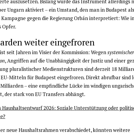
rte auszusetzen. Bislang wurde das Instrument allerdings 
er Ungarn aktiviert – ein Umstand, den man in Budapest al
e Kampagne gegen die Regierung Orbán interpretiert: Wie i
 Opfer.
iarden weiter eingefroren
ist seit Jahren im Visier der Kommission: Wegen
systemischer
ion
, Angriffen auf die Unabhängigkeit der Justiz und einer ge
ung pluralistischer Medienstrukturen sind derzeit 18 Millia
EU-Mitteln für Budapest eingefroren. Direkt abrufbar sind l
 Milliarden – eine empfindliche Lücke im windigen ungarisc
t, der stark von EU Transfers abhängt.
 Haushaltsentwurf 2026: Soziale Unterstützung oder politis
ie?
er neue Haushaltsrahmen verabschiedet, könnten weitere