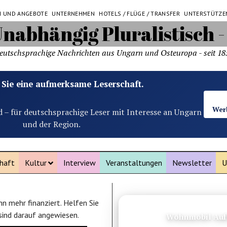
N UND ANGEBOTE
UNTERNEHMEN
HOTELS / FLÜGE / TRANSFER
UNTERSTÜTZE
eutschsprachige Nachrichten aus Ungarn und Osteuropa - seit 18
 Sie eine aufmerksame Leserschaft.
Wer
d – für deutschsprachige Leser mit Interesse an Ungarn
und der Region.
haft
Kultur
Interview
Veranstaltungen
Newsletter
U
n mehr finanziert. Helfen Sie
ANZEIGE
 sind darauf angewiesen.
Wohnmobil Auff