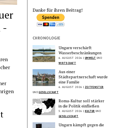
Danke für ihren Beitrag!
uer
 -
CHRONOLOGIE
Ungarn verschärft
Wasserbeschränkungen
6. AUGUST 2026 |
hren
UMWELT
UND
WIRTSCHAFT
icher
Aus einer
Städtepartnerschaft wurde
eine Familie
her
6. AUGUST 2026 |
ZEITFENSTER
hrigen
UND
GESELLSCHAFT
Roma-Kultur soll stärker
in die Politik einfließen
t
5. AUGUST 2026 |
KULTUR
UND
GESELLSCHAFT
Ungarn kämpft gegen die