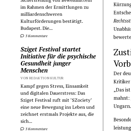
Sicherstellung von Beweismitteln
Kürzung
im Rahmen der Ermittlungen zu
Entsche
milliardenschweren
Rechtsst
Kulturförderungen bestätigt.
Budapest. Die...
Unabhän
3 Kommentare
bewerte
Sziget Festival startet
Zust
Initiative für die psychische
Vorb
Gesundheit junger
Menschen
Der deu
VON REDAKTION KULTUR
Kritike
Kampf gegen Stress, Einsamkeit
„Das ist
und digitalen Dauerstress: Das
mahnt: 
Sziget Festival ruft mit "SZociety"
Ungarn.
eine neue Bewegung ins Leben und
zeichnet erstmals Projekte aus, die
Besonde
sich...
leistun
3 Kommentare