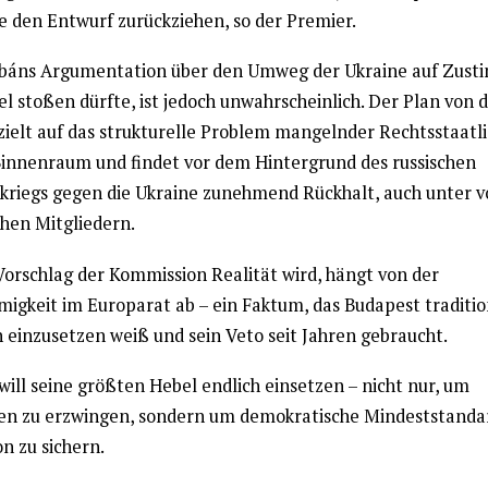
le den Entwurf zurückziehen, so der Premier.
báns Argumentation über den Umweg der Ukraine auf Zus
el stoßen dürfte, ist jedoch unwahrscheinlich. Der Plan von 
zielt auf das strukturelle Problem mangelnder Rechtsstaatli
innenraum und findet vor dem Hintergrund des russischen
skriegs gegen die Ukraine zunehmend Rückhalt, auch unter 
chen Mitgliedern.
Vorschlag der Kommission Realität wird, hängt von der
migkeit im Europarat ab – ein Faktum, das Budapest traditio
h einzusetzen weiß und sein Veto seit Jahren gebraucht.
will seine größten Hebel endlich einsetzen – nicht nur, um
n zu erzwingen, sondern um demokratische Mindeststandar
n zu sichern.