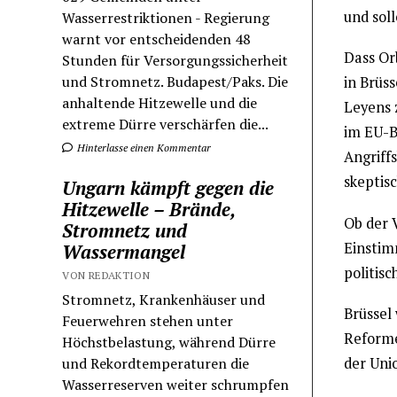
und sol
Wasserrestriktionen - Regierung
warnt vor entscheidenden 48
Dass Or
Stunden für Versorgungssicherheit
und Stromnetz. Budapest/Paks. Die
in Brüss
anhaltende Hitzewelle und die
Leyens 
extreme Dürre verschärfen die...
im EU-B
Hinterlasse einen Kommentar
Angriff
skeptis
Ungarn kämpft gegen die
Hitzewelle – Brände,
Ob der 
Stromnetz und
Einstim
Wassermangel
politisc
VON REDAKTION
Stromnetz, Krankenhäuser und
Brüssel 
Feuerwehren stehen unter
Reforme
Höchstbelastung, während Dürre
der Unio
und Rekordtemperaturen die
Wasserreserven weiter schrumpfen