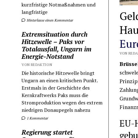
kurzfristige Notmaßnahmen und
langfristige
Gel
Hinterlasse einen Kommentar
Hau
Extremsituation durch
Eur
Hitzewelle – Paks vor
Totalausfall, Ungarn im
VON REDA
Energie-Notstand
Brüsse
VON REDAKTION
schwele
Die historische Hitzewelle bringt
Ungarn an einen kritischen Punkt.
Prinzip
Erstmals in der Geschichte des
Zahlung
Kernkraftwerks Paks muss die
Grundwe
Stromproduktion wegen des extrem
Finanzr
niedrigen Donaupegels nahezu
1 Kommentar
EU-H
Regierung startet
geb