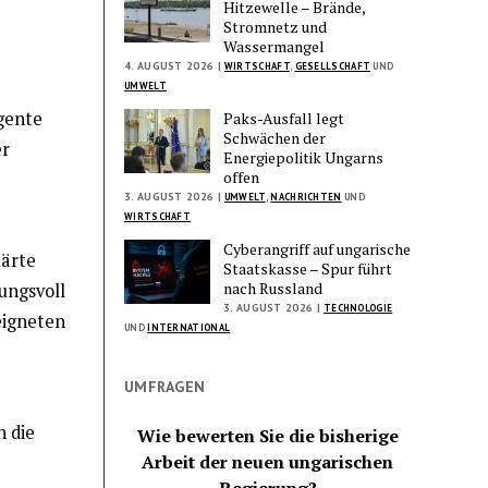
Hitzewelle – Brände,
Stromnetz und
Wassermangel
4. AUGUST 2026 |
WIRTSCHAFT
,
GESELLSCHAFT
UND
UMWELT
igente
Paks-Ausfall legt
Schwächen der
er
Energiepolitik Ungarns
offen
3. AUGUST 2026 |
UMWELT
,
NACHRICHTEN
UND
WIRTSCHAFT
Cyberangriff auf ungarische
lärte
Staatskasse – Spur führt
nach Russland
ungsvoll
3. AUGUST 2026 |
TECHNOLOGIE
eigneten
UND
INTERNATIONAL
UMFRAGEN
h die
Wie bewerten Sie die bisherige
Arbeit der neuen ungarischen
Regierung?