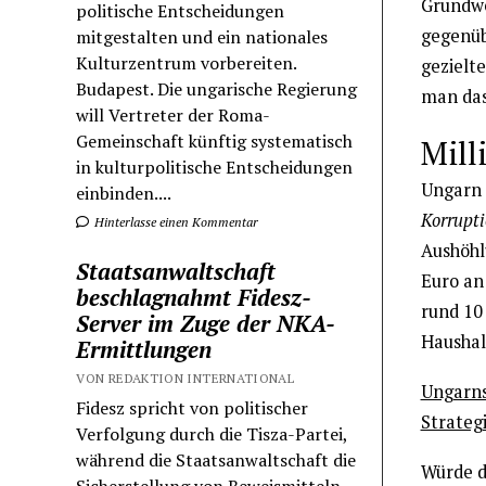
Grundwe
politische Entscheidungen
gegenüb
mitgestalten und ein nationales
Kulturzentrum vorbereiten.
gezielt
Budapest. Die ungarische Regierung
man das
will Vertreter der Roma-
Gemeinschaft künftig systematisch
Mill
in kulturpolitische Entscheidungen
Ungarn 
einbinden....
Korrupt
Hinterlasse einen Kommentar
Aushöhl
Staatsanwaltschaft
Euro an 
beschlagnahmt Fidesz-
rund 10
Server im Zuge der NKA-
Haushal
Ermittlungen
VON REDAKTION INTERNATIONAL
Ungarns
Fidesz spricht von politischer
Strateg
Verfolgung durch die Tisza-Partei,
während die Staatsanwaltschaft die
Würde d