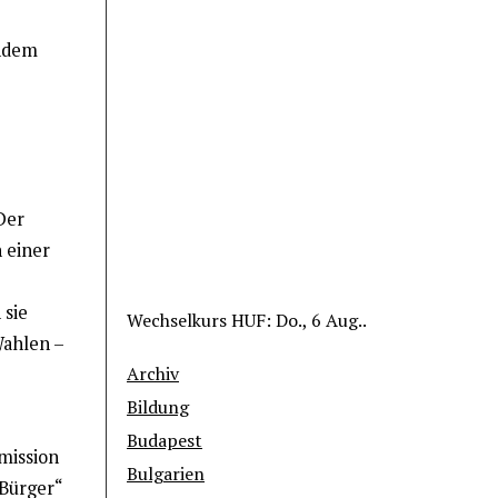
endem
Der
 einer
 sie
Wechselkurs
HUF
: Do., 6 Aug..
Wahlen –
Archiv
Bildung
Budapest
mission
Bulgarien
 Bürger“