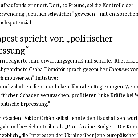
fbaufonds erinnert. Dort, so Freund, sei die Kontrolle der
erwendung „deutlich schwächer“ gewesen – mit entsprech
uchspotenzial.
pest spricht von „politischer
essung“
rn reagierte man erwartungsgemäß mit scharfer Rhetorik. 
Abgeordnete Csaba Dömötör sprach gegenüber
Euronews
von
ch motivierten“ Initiative:
urückzuhalten dient nur linken, liberalen Regierungen. Wenn
ftlichen Schaden verursachen, profitieren linke Kräfte bei 
politische Erpressung.“
rpräsident Viktor Orbán selbst lehnte den Haushaltsentwurf
 ab und bezeichnete ihn als „Pro-Ukraine-Budget“. Die Kom
ngeblich „die Interessen der Ukraine über jene europäischer