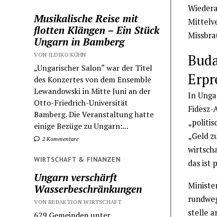
Wiederau
Musikalische Reise mit
Mittelv
flotten Klängen – Ein Stück
Missbra
Ungarn in Bamberg
Buda
VON ILDIKO KÜHN
„Ungarischer Salon“ war der Titel
Erpr
des Konzertes von dem Ensemble
Lewandowski in Mitte Juni an der
In Unga
Otto-Friedrich-Universität
Fidesz-
Bamberg. Die Veranstaltung hatte
„politis
einige Bezüge zu Ungarn:...
„Geld z
2 Kommentare
wirtscha
WIRTSCHAFT & FINANZEN
das ist 
Ungarn verschärft
Ministe
Wasserbeschränkungen
rundweg
VON REDAKTION WIRTSCHAFT
stelle a
629 Gemeinden unter