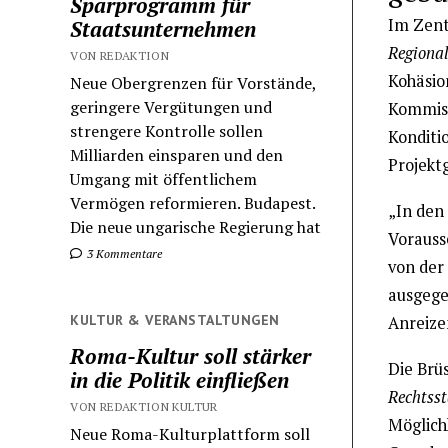
Sparprogramm für
Im Zent
Staatsunternehmen
Regional
VON REDAKTION
Kohäsio
Neue Obergrenzen für Vorstände,
geringere Vergütungen und
Kommiss
strengere Kontrolle sollen
Konditi
Milliarden einsparen und den
Projekt
Umgang mit öffentlichem
Vermögen reformieren. Budapest.
„In den
Die neue ungarische Regierung hat
Vorauss
3 Kommentare
von der
ausgege
KULTUR & VERANSTALTUNGEN
Anreize
Roma-Kultur soll stärker
Die Brüs
in die Politik einfließen
Rechtss
VON REDAKTION KULTUR
Möglich
Neue Roma-Kulturplattform soll