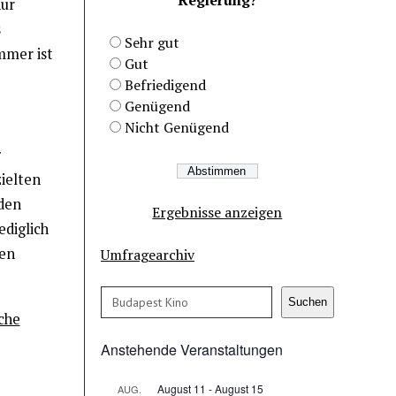
nur
s
Sehr gut
mmer ist
Gut
Befriedigend
Genügend
Nicht Genügend
zielten
rden
Ergebnisse anzeigen
ediglich
hen
Umfragearchiv
Suchen
Suchen
che
Anstehende Veranstaltungen
August 11
-
August 15
AUG.