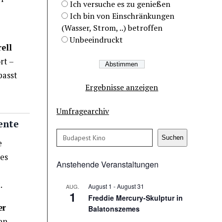
Ich versuche es zu genießen
Ich bin von Einschränkungen
(Wasser, Strom, ..) betroffen
Unbeeindruckt
rell
rt –
passt
Ergebnisse anzeigen
Umfragearchiv
ente
Suchen
Suchen
e
es
Anstehende Veranstaltungen
.
August 1
-
August 31
AUG.
1
Freddie Mercury-Skulptur in
er
Balatonszemes
en