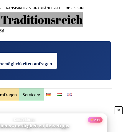
N
TRANSPARENZ & UNABHÄNGIGKEIT
IMPRESSUM
54
bemöglichkeiten anfragen
mfragen
Service
×
Empfehlung
Neu
Mui Ne Vietnam