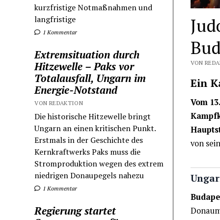
kurzfristige Notmaßnahmen und
langfristige
Jud
1 Kommentar
Bud
Extremsituation durch
VON REDAK
Hitzewelle – Paks vor
Totalausfall, Ungarn im
Ein 
Energie-Notstand
Vom 13.
VON REDAKTION
Kampfku
Die historische Hitzewelle bringt
Ungarn an einen kritischen Punkt.
Haupts
Erstmals in der Geschichte des
von sei
Kernkraftwerks Paks muss die
Stromproduktion wegen des extrem
niedrigen Donaupegels nahezu
Ungarn
1 Kommentar
Budapes
Regierung startet
Donaume