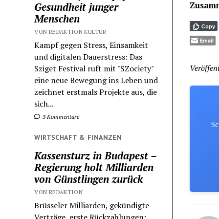
Zusamm
Gesundheit junger
Menschen
Copy
VON REDAKTION KULTUR
Email
Kampf gegen Stress, Einsamkeit
und digitalen Dauerstress: Das
Veröffent
Sziget Festival ruft mit "SZociety"
eine neue Bewegung ins Leben und
zeichnet erstmals Projekte aus, die
sich...
3 Kommentare
Sc
WIRTSCHAFT & FINANZEN
Kassensturz in Budapest –
Regierung holt Milliarden
von Günstlingen zurück
VON REDAKTION
Brüsseler Milliarden, gekündigte
Verträge, erste Rückzahlungen: