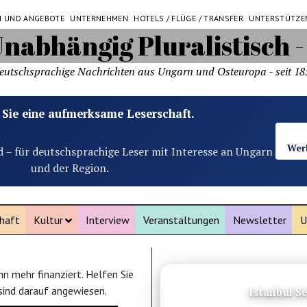
N UND ANGEBOTE
UNTERNEHMEN
HOTELS / FLÜGE / TRANSFER
UNTERSTÜTZE
eutschsprachige Nachrichten aus Ungarn und Osteuropa - seit 18
 Sie eine aufmerksame Leserschaft.
Wer
d – für deutschsprachige Leser mit Interesse an Ungarn
und der Region.
haft
Kultur
Interview
Veranstaltungen
Newsletter
U
n mehr finanziert. Helfen Sie
ANZEIGE
 sind darauf angewiesen.