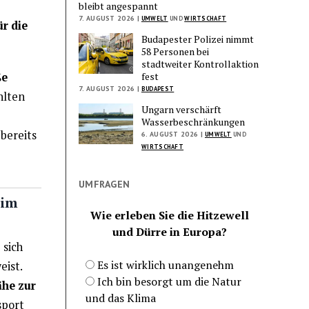
bleibt angespannt
7. AUGUST 2026 |
UMWELT
UND
WIRTSCHAFT
ür die
Budapester Polizei nimmt
58 Personen bei
stadtweiter Kontrollaktion
ße
fest
7. AUGUST 2026 |
BUDAPEST
hlten
Ungarn verschärft
Wasserbeschränkungen
 bereits
6. AUGUST 2026 |
UMWELT
UND
WIRTSCHAFT
UMFRAGEN
 im
Wie erleben Sie die Hitzewell
und Dürre in Europa?
 sich
Es ist wirklich unangenehm
eist.
Ich bin besorgt um die Natur
ähe zur
und das Klima
sport