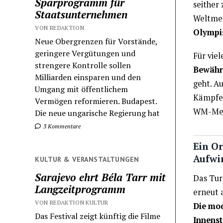
Sparprogramm für
seither
Staatsunternehmen
Weltmei
VON REDAKTION
Olympis
Neue Obergrenzen für Vorstände,
geringere Vergütungen und
Für vie
strengere Kontrolle sollen
Bewähr
Milliarden einsparen und den
geht. Au
Umgang mit öffentlichem
Kämpfe
Vermögen reformieren. Budapest.
WM-Meda
Die neue ungarische Regierung hat
3 Kommentare
Ein Or
Aufwi
KULTUR & VERANSTALTUNGEN
Sarajevo ehrt Béla Tarr mit
Das Tur
Langzeitprogramm
erneut 
VON REDAKTION KULTUR
Die mod
Das Festival zeigt künftig die Filme
Innenst