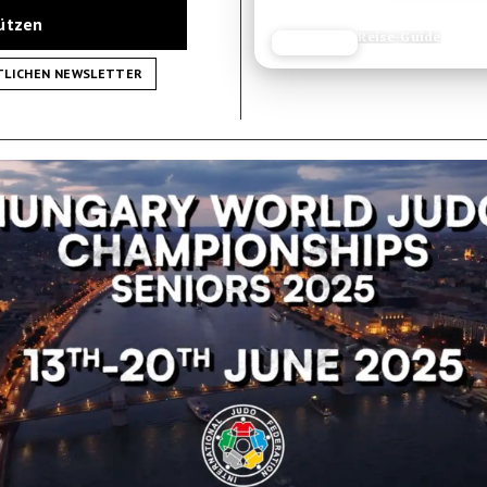
tützen
Reisetipp
JETZT LESEN
REISEFROH.DE
TLICHEN NEWSLETTER