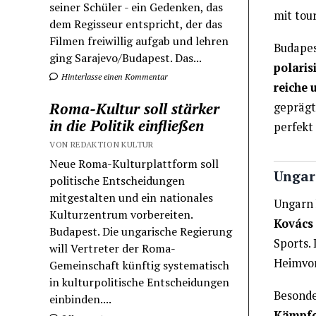
seiner Schüler - ein Gedenken, das
mit tour
dem Regisseur entspricht, der das
Filmen freiwillig aufgab und lehren
Budapes
ging Sarajevo/Budapest. Das...
polarisi
Hinterlasse einen Kommentar
reiche 
Roma-Kultur soll stärker
geprägt
in die Politik einfließen
perfekt 
VON REDAKTION KULTUR
Neue Roma-Kulturplattform soll
Ungari
politische Entscheidungen
mitgestalten und ein nationales
Ungarn 
Kulturzentrum vorbereiten.
Kovács
Budapest. Die ungarische Regierung
Sports.
will Vertreter der Roma-
Heimvort
Gemeinschaft künftig systematisch
in kulturpolitische Entscheidungen
Besonde
einbinden....
Kämpfe