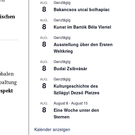
Ganztägig
AUG.
8
Bakancsos utcai bolhapiac
rischen
Ganztägig
AUG.
8
Kunst im Bartók Béla Viertel
Ganztägig
AUG.
8
Ausstellung über den Ersten
Weltkrieg
Ganztägig
AUG.
8
Budai Zsibvásár
obalen
Ganztägig
AUG.
Spaltung
8
Kulturgeschichte des
espekt
Szilágyi Dezső Platzes
August 8
-
August 15
AUG.
8
Eine Woche unter den
Sternen
Kalender anzeigen