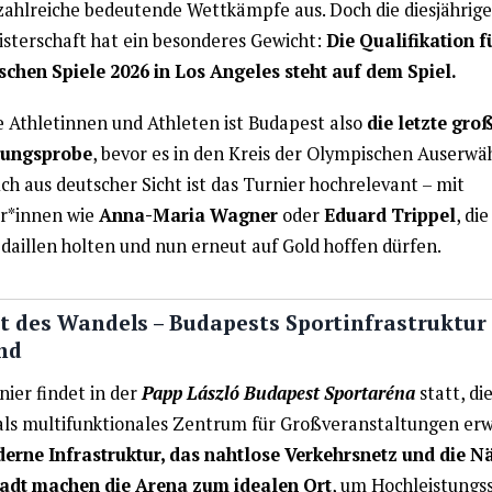
 zahlreiche bedeutende Wettkämpfe aus. Doch die diesjährige
sterschaft hat ein besonderes Gewicht:
Die Qualifikation f
chen Spiele 2026 in Los Angeles steht auf dem Spiel.
le Athletinnen und Athleten ist Budapest also
die letzte gro
ungsprobe
, bevor es in den Kreis der Olympischen Auserwä
ch aus deutscher Sicht ist das Turnier hochrelevant – mit
r*innen wie
Anna-Maria Wagner
oder
Eduard Trippel
, die
illen holten und nun erneut auf Gold hoffen dürfen.
t des Wandels – Budapests Sportinfrastruktur
nd
nier findet in der
Papp László Budapest Sportaréna
statt, die
als multifunktionales Zentrum für Großveranstaltungen erw
erne Infrastruktur, das nahtlose Verkehrsnetz und die N
adt machen die Arena zum idealen Ort
, um Hochleistungs