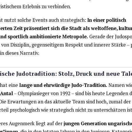
istischem Erlebnis zu verbinden.
t nutzt solche Events auch strategisch:
In einer politisch
erten Zeit präsentiert sich die Stadt als weltoffene, kultu
und sportlich ambitionierte Metropole.
Gerade der Judospo
 von Disziplin, gegenseitigem Respekt und innerer Stärke – 
in dieses Narrativ.
sche Judotradition: Stolz, Druck und neue Tal
hat eine
lange und ehrwürdige Judo-Tradition.
Namen wi
 Antal
– Olympiasieger von 1992 – sind bis heute Legenden d
 Die Erwartungen an das aktuelle Team sind hoch, zumal der
eil psychologisch wie strategisch nicht zu unterschätzen ist
res Augenmerk liegt auf der
jungen Generation ungarisch
r*innen
, die in den letzten Jahren in den Junioren-Kategori