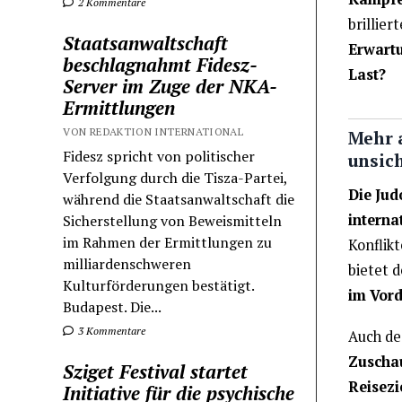
2 Kommentare
brillier
Staatsanwaltschaft
Erwartu
beschlagnahmt Fidesz-
Last?
Server im Zuge der NKA-
Ermittlungen
VON REDAKTION INTERNATIONAL
Mehr a
Fidesz spricht von politischer
unsic
Verfolgung durch die Tisza-Partei,
Die Jud
während die Staatsanwaltschaft die
interna
Sicherstellung von Beweismitteln
im Rahmen der Ermittlungen zu
Konflikt
milliardenschweren
bietet d
Kulturförderungen bestätigt.
im Vord
Budapest. Die...
3 Kommentare
Auch des
Zuschau
Sziget Festival startet
Reisezi
Initiative für die psychische