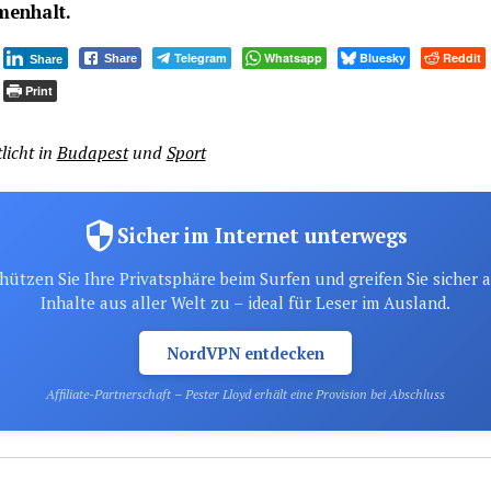
enhalt.
Telegram
Whatsapp
Bluesky
Reddit
Share
Share
Print
licht in
Budapest
und
Sport
Sicher im Internet unterwegs
hützen Sie Ihre Privatsphäre beim Surfen und greifen Sie sicher 
Inhalte aus aller Welt zu – ideal für Leser im Ausland.
NordVPN entdecken
Affiliate-Partnerschaft – Pester Lloyd erhält eine Provision bei Abschluss