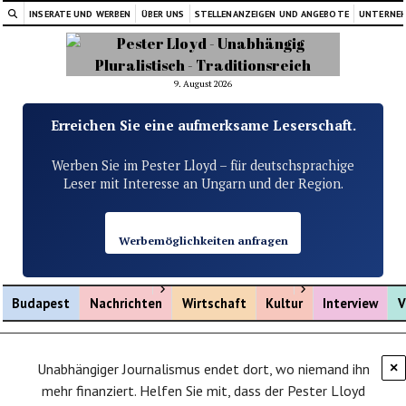
INSERATE UND WERBEN
ÜBER UNS
STELLENANZEIGEN UND ANGEBOTE
UNTERNE
9. August 2026
Erreichen Sie eine aufmerksame Leserschaft.
Werben Sie im Pester Lloyd – für deutschsprachige
Leser mit Interesse an Ungarn und der Region.
Werbemöglichkeiten anfragen
Menü öffnen
Menü öffnen
Budapest
Nachrichten
Wirtschaft
Kultur
Interview
V
Unabhängiger Journalismus endet dort, wo niemand ihn
×
mehr finanziert. Helfen Sie mit, dass der Pester Lloyd