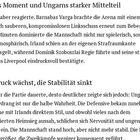
s Moment und Ungarns starker Mittelteil
aber reagierte. Barnabas Varga brachte die Arena mit eine
ch sauberen, kompromisslosen Linksschuss erneut zum Beben
Minuten dominierte die Mannschaft nicht nur spielerisch, s
mosphärisch. Irland schien an der eigenen Strafraumkante
agelt, während Dominik Szoboszlai Regie führte und seine st
 Liverpool eindrucksvoll bestätigte.
uck wächst, die Stabilität sinkt
r die Partie dauerte, desto deutlicher zeigte sich jedoch: Un
vdrang ist nur die halbe Wahrheit. Die Defensive bekam zu
e mit Irlands direktem Stil, und obwohl vieles nach dem
lierten Heimsieg aussah, schlichen sich Nervosität und unge
 ein. Die Mannschaft stand hoch, aber nicht mehr stabil. Di
größer, die Zweikämpfe weniger konsequent geführt.