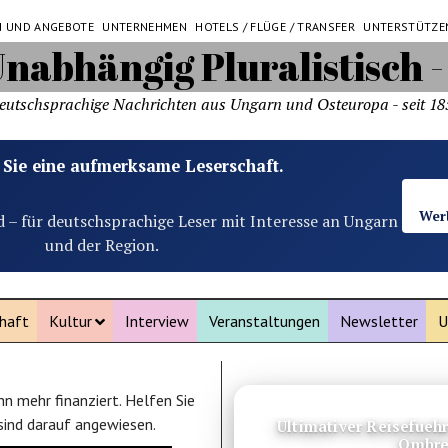
N UND ANGEBOTE
UNTERNEHMEN
HOTELS / FLÜGE / TRANSFER
UNTERSTÜTZE
eutschsprachige Nachrichten aus Ungarn und Osteuropa - seit 18
 Sie eine aufmerksame Leserschaft.
Wer
d – für deutschsprachige Leser mit Interesse an Ungarn
und der Region.
haft
Kultur
Interview
Veranstaltungen
Newsletter
U
n mehr finanziert. Helfen Sie
ANZEIGE
 sind darauf angewiesen.
Ultimativer Reisefueh
Ombre