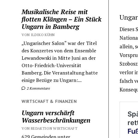
Musikalische Reise mit
Ungar
flotten Klängen – Ein Stück
Ungarn in Bamberg
Dieses S
VON ILDIKO KÜHN
Nationa
„Ungarischer Salon“ war der Titel
allein, 
des Konzertes von dem Ensemble
Vorspru
Lewandowski in Mitte Juni an der
Szobosz
Otto-Friedrich-Universität
verlor 
Bamberg. Die Veranstaltung hatte
einige Bezüge zu Ungarn:...
falsch v
2 Kommentare
Konsequ
WIRTSCHAFT & FINANZEN
Ungarn verschärft
Wasserbeschränkungen
VON REDAKTION WIRTSCHAFT
629 Gemeinden unter