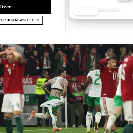
tützen
Reise-Guide
JETZT LESEN
REISEFROH.DE
TLICHEN NEWSLETTER