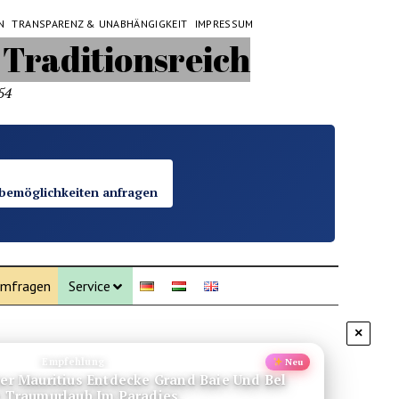
N
TRANSPARENZ & UNABHÄNGIGKEIT
IMPRESSUM
54
bemöglichkeiten anfragen
mfragen
Service
×
Empfehlung
Neu
rer Mauritius Entdecke Grand Baie Und Bel
 Traumurlaub Im Paradies