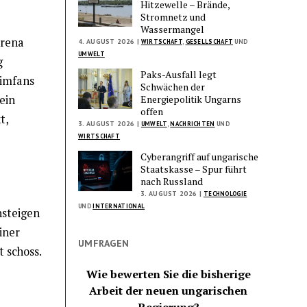
Hitzewelle – Brände,
Stromnetz und
Wassermangel
Arena
4. AUGUST 2026 |
WIRTSCHAFT
,
GESELLSCHAFT
UND
UMWELT
g
Paks-Ausfall legt
eimfans
Schwächen der
Energiepolitik Ungarns
ein
offen
t,
3. AUGUST 2026 |
UMWELT
,
NACHRICHTEN
UND
WIRTSCHAFT
Cyberangriff auf ungarische
Staatskasse – Spur führt
nach Russland
3. AUGUST 2026 |
TECHNOLOGIE
UND
INTERNATIONAL
nsteigen
iner
UMFRAGEN
 schoss.
Wie bewerten Sie die bisherige
Arbeit der neuen ungarischen
Regierung?