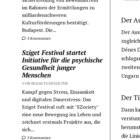
Sicherstellung von Beweismitteln
im Rahmen der Ermittlungen zu
milliardenschweren
Der Au
Kulturförderungen bestätigt.
Budapest. Die...
Der Aus
3 Kommentare
zugleich
Dénes D
Sziget Festival startet
schlagar
Initiative für die psychische
Gesundheit junger
zweiten
Menschen
Ungarn 
VON REDAKTION KULTUR
Kampf gegen Stress, Einsamkeit
Der Ti
und digitalen Dauerstress: Das
Sziget Festival ruft mit "SZociety"
Dann ka
eine neue Bewegung ins Leben und
verstumm
zeichnet erstmals Projekte aus, die
herumst
sich...
die Lini
3 Kommentare