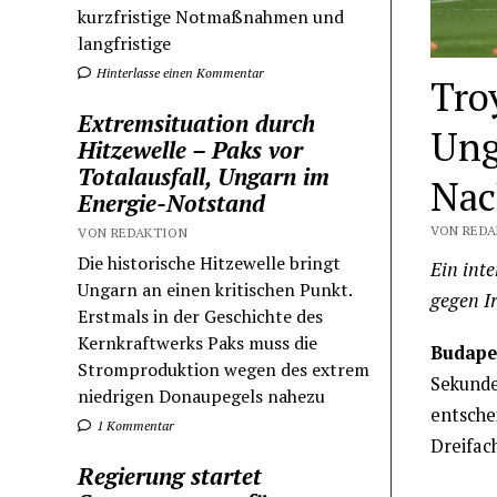
kurzfristige Notmaßnahmen und
langfristige
Hinterlasse einen Kommentar
Tro
Extremsituation durch
Ung
Hitzewelle – Paks vor
Totalausfall, Ungarn im
Nac
Energie-Notstand
VON REDA
VON REDAKTION
Die historische Hitzewelle bringt
Ein inte
Ungarn an einen kritischen Punkt.
gegen I
Erstmals in der Geschichte des
Kernkraftwerks Paks muss die
Budape
Stromproduktion wegen des extrem
Sekunden
niedrigen Donaupegels nahezu
entsche
1 Kommentar
Dreifac
Regierung startet