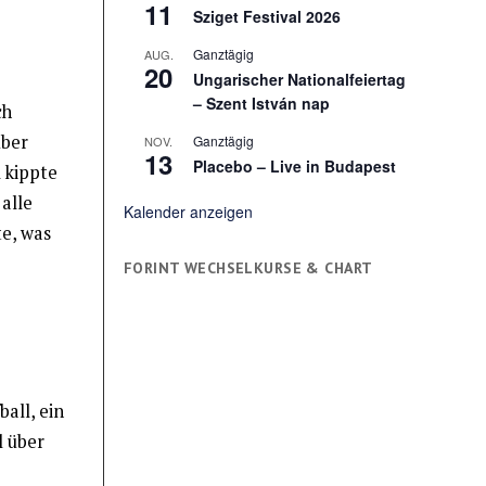
11
Sziget Festival 2026
Ganztägig
AUG.
20
Ungarischer Nationalfeiertag
– Szent István nap
ch
über
Ganztägig
NOV.
13
Placebo – Live in Budapest
 kippte
 alle
Kalender anzeigen
e, was
FORINT WECHSELKURSE & CHART
all, ein
l über