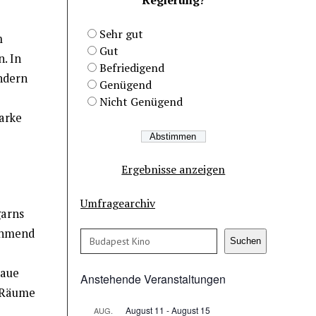
Sehr gut
m
Gut
. In
Befriedigend
ondern
Genügend
Nicht Genügend
arke
Ergebnisse anzeigen
Umfragearchiv
garns
nehmend
Suchen
Suchen
naue
Anstehende Veranstaltungen
e Räume
August 11
-
August 15
AUG.