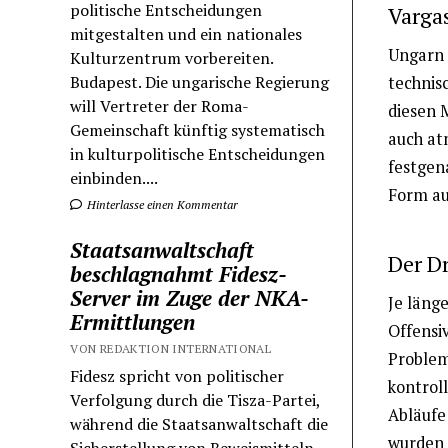
politische Entscheidungen
Varga
mitgestalten und ein nationales
Ungarn 
Kulturzentrum vorbereiten.
Budapest. Die ungarische Regierung
technis
will Vertreter der Roma-
diesen 
Gemeinschaft künftig systematisch
auch at
in kulturpolitische Entscheidungen
festgen
einbinden....
Form aus
Hinterlasse einen Kommentar
Staatsanwaltschaft
Der Dr
beschlagnahmt Fidesz-
Server im Zuge der NKA-
Je länge
Ermittlungen
Offensi
VON REDAKTION INTERNATIONAL
Problem
Fidesz spricht von politischer
kontrol
Verfolgung durch die Tisza-Partei,
Abläufe
während die Staatsanwaltschaft die
wurden 