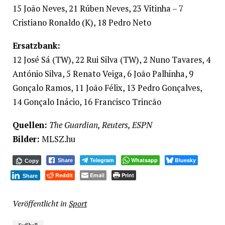
15 João Neves, 21 Rúben Neves, 23 Vitinha – 7
Cristiano Ronaldo (K), 18 Pedro Neto
Ersatzbank:
12 José Sá (TW), 22 Rui Silva (TW), 2 Nuno Tavares, 4
António Silva, 5 Renato Veiga, 6 João Palhinha, 9
Gonçalo Ramos, 11 João Félix, 13 Pedro Gonçalves,
14 Gonçalo Inácio, 16 Francisco Trincão
Quellen:
The Guardian, Reuters, ESPN
Bilder:
MLSZ.hu
Telegram
Whatsapp
Bluesky
Share
Copy
Reddit
Email
Print
Share
Veröffentlicht in
Sport