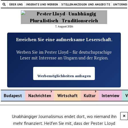
ÜBER UNS
INSERATE UND WERBEN
STELLENANZEIGEN UND ANGEBOTE
UNTERNE
7. August 2026
Erreichen Sie eine aufmerksame Leserschaft.
Werben Sie im Pester Lloyd – für deutschsprachige
Leser mit Interesse an Ungarn und der Region.
Werbemöglichkeiten anfragen
Menü öffnen
Menü öffnen
Budapest
Nachrichten
Wirtschaft
Kultur
Interview
V
Unabhängiger Journalismus endet dort, wo niemand ihn
×
mehr finanziert. Helfen Sie mit, dass der Pester Lloyd