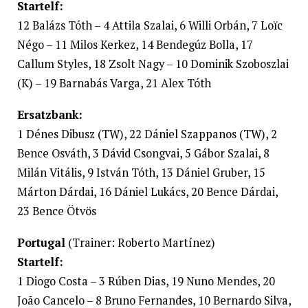
Startelf:
12 Balázs Tóth – 4 Attila Szalai, 6 Willi Orbán, 7 Loïc
Négo – 11 Milos Kerkez, 14 Bendegúz Bolla, 17
Callum Styles, 18 Zsolt Nagy – 10 Dominik Szoboszlai
(K) – 19 Barnabás Varga, 21 Alex Tóth
Ersatzbank:
1 Dénes Dibusz (TW), 22 Dániel Szappanos (TW), 2
Bence Osváth, 3 Dávid Csongvai, 5 Gábor Szalai, 8
Milán Vitális, 9 István Tóth, 13 Dániel Gruber, 15
Márton Dárdai, 16 Dániel Lukács, 20 Bence Dárdai,
23 Bence Ötvös
Portugal
(Trainer: Roberto Martínez)
Startelf:
1 Diogo Costa – 3 Rúben Dias, 19 Nuno Mendes, 20
João Cancelo – 8 Bruno Fernandes, 10 Bernardo Silva,