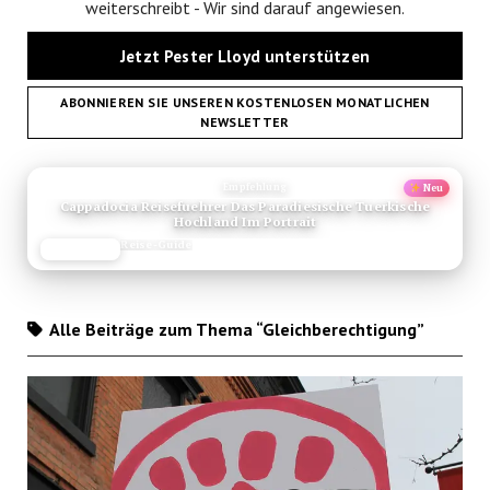
weiterschreibt - Wir sind darauf angewiesen.
Jetzt Pester Lloyd unterstützen
ABONNIEREN SIE UNSEREN KOSTENLOSEN MONATLICHEN
NEWSLETTER
ANZEIGE
Empfehlung
Neu
Cappadocia Reisefuehrer Das Paradiesische Tuerkische
Hochland Im Portrait
Reise-Guide
JETZT LESEN
REISEFROH.DE
Alle Beiträge zum Thema “Gleichberechtigung”