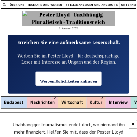
ÜBER UNS
INSERATE UND WERBEN
STELLENANZEIGEN UND ANGEBOTE
UNTERNE
6. August 2026
Erreichen Sie eine aufmerksame Leserschaft.
Werben Sie im Pester Lloyd – für deutschsprachige
Leser mit Interesse an Ungarn und der Region.
Werbemöglichkeiten anfragen
Menü öffnen
Menü öffnen
Budapest
Nachrichten
Wirtschaft
Kultur
Interview
V
Unabhängiger Journalismus endet dort, wo niemand ihn
×
mehr finanziert. Helfen Sie mit, dass der Pester Lloyd