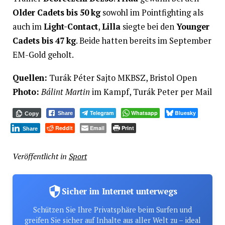
Older Cadets bis 50 kg
sowohl im Pointfighting als
auch im
Light-Contact
,
Lilla
siegte bei den
Younger
Cadets bis 47 kg
. Beide hatten bereits im September
EM-Gold geholt.
Quellen:
Turák Péter Sajto
MKBSZ, Bristol Open
Photo:
Bálint Martin
im Kampf, Turák Peter per Mail
Telegram
Whatsapp
Bluesky
Share
Copy
Reddit
Email
Print
Share
Veröffentlicht in
Sport
Sicher im Internet unterwegs
Schützen Sie Ihre Privatsphäre beim Surfen und
greifen Sie sicher auf Inhalte aus aller Welt zu – ideal