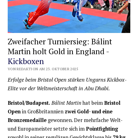
Zweifacher Turniersieg: Bálint
Martin holt Gold in England -
Kickboxen
VON REDAKTION AM 23. OKTOBER 2025
Erfolge beim Bristol Open stärken Ungarns Kickbox-
Elite vor der Weltmeisterschaft in Abu Dhabi.
Bristol/Budapest.
Bálint Martin
hat beim
Bristol
Open
in Großbritannien
zwei Gold- und eine
Bronzemedaille
gewonnen. Der mehrfache Welt-
und Europameister setzte sich im
Pointfighting
sowohl in seiner regulären Gewichtsklasse bis
79 kg