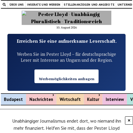
ÜBER UNS
INSERATE UND WERBEN
STELLENANZEIGEN UND ANGEBOTE
UNTERNE
10. August 2026
Erreichen Sie eine aufmerksame Leserschaft.
Werben Sie im Pester Lloyd – für deutschsprachige
Leser mit Interesse an Ungarn und der Region.
Werbemöglichkeiten anfragen
Menü öffnen
Menü öffnen
Budapest
Nachrichten
Wirtschaft
Kultur
Interview
V
Unabhängiger Journalismus endet dort, wo niemand ihn
×
mehr finanziert. Helfen Sie mit, dass der Pester Lloyd