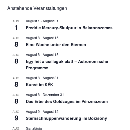
Anstehende Veranstaltungen
August 1
-
August 31
AUG.
1
Freddie Mercury-Skulptur in Balatonszemes
August 8
-
August 15
AUG.
8
Eine Woche unter den Sternen
August 8
-
August 15
AUG.
8
Egy hét a csillagok alatt – Astronomische
Programme
August 8
-
August 31
AUG.
8
Kunst im KÉK
August 8
-
Dezember 31
AUG.
8
Das Erbe des Goldzuges im Pénzmúzeum
August 9
-
August 12
AUG.
9
Sternschnuppenwanderung im Börzsöny
Ganztägig
AUG.