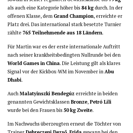
als auch eine Kategorie höher bis
84 kg
durch. In der
offenen Klasse, dem
Grand Champion
, erreichte er
Platz drei. Das international stark besetzte Turnier
zählte
765 Teilnehmende aus 18 Ländern
.
Für Martin war es der erste internationale Auftritt
nach seiner krankheitsbedingten Nullrunde bei den
World Games in China
. Die Leistung gilt als klares
Signal vor der Kickbox-WM im November in
Abu
Dhabi
.
Auch
Malatyinszki Bendegúz
erreichte in beiden
genannten Gewichtsklassen
Bronze
,
Petró Lili
wurde bei den Frauen bis
50 kg
Zweite
.
Im Nachwuchs überzeugten erneut die Töchter von
Trainer
Debreczeni Dezső
.
Frida
gewann bei den