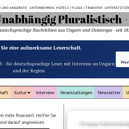
N UND ANGEBOTE
UNTERNEHMEN
HOTELS / FLÜGE / TRANSFER
UNTERSTÜTZE
eutschsprachige Nachrichten aus Ungarn und Osteuropa - seit 18
 Sie eine aufmerksame Leserschaft.
Wer
d – für deutschsprachige Leser mit Interesse an Ungarn
und der Region.
haft
Kultur
Interview
Veranstaltungen
Newsletter
U
n mehr finanziert. Helfen Sie
ANZEIGE
 sind darauf angewiesen.
Vietnam Sehenswürdig