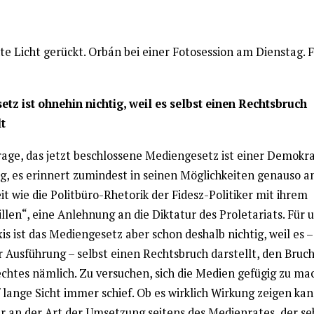
te Licht gerückt. Orbán bei einer Fotosession am Dienstag. F
etz ist ohnehin nichtig, weil es selbst einen Rechtsbruch
t
rage, das jetzt beschlossene Mediengesetz ist einer Demokra
g, es erinnert zumindest in seinen Möglichkeiten genauso an
t wie die Politbüro-Rhetorik der Fidesz-Politiker mit ihrem
llen“, eine Anlehnung an die Diktatur des Proletariats. Für u
is ist das Mediengesetz aber schon deshalb nichtig, weil es
r Ausführung – selbst einen Rechtsbruch darstellt, den Bruch
chtes nämlich. Zu versuchen, sich die Medien gefügig zu ma
 lange Sicht immer schief. Ob es wirklich Wirkung zeigen kann
ur an der Art der Umsetzung seitens des Medienrates, der se