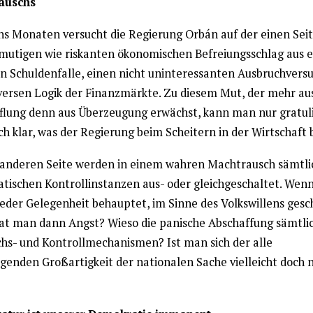
auschs
chs Monaten versucht die Regierung Orbán auf der einen Sei
mutigen wie riskanten ökonomischen Befreiungsschlag aus e
en Schuldenfalle, einen nicht uninteressanten Ausbruchvers
versen Logik der Finanzmärkte. Zu diesem Mut, der mehr au
flung denn aus Überzeugung erwächst, kann man nur gratul
uch klar, was der Regierung beim Scheitern in der Wirtschaft 
 anderen Seite werden in einem wahren Machtrausch sämtli
tischen Kontrollinstanzen aus- oder gleichgeschaltet. Wenn 
jeder Gelegenheit behauptet, im Sinne des Volkswillens gesc
at man dann Angst? Wieso die panische Abschaffung sämtli
chs- und Kontrollmechanismen? Ist man sich der alle
genden Großartigkeit der nationalen Sache vielleicht doch n