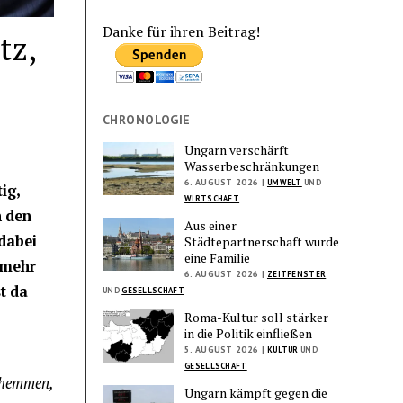
Danke für ihren Beitrag!
tz,
CHRONOLOGIE
Ungarn verschärft
Wasserbeschränkungen
6. AUGUST 2026 |
UMWELT
UND
ig,
WIRTSCHAFT
n den
Aus einer
 dabei
Städtepartnerschaft wurde
eine Familie
 mehr
6. AUGUST 2026 |
ZEITFENSTER
t da
UND
GESELLSCHAFT
Roma-Kultur soll stärker
in die Politik einfließen
5. AUGUST 2026 |
KULTUR
UND
GESELLSCHAFT
u hemmen,
Ungarn kämpft gegen die