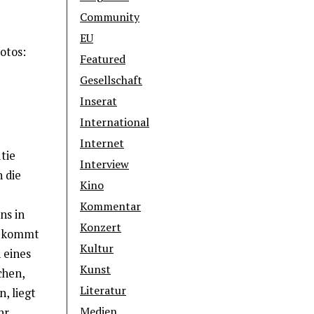
Community
EU
otos:
Featured
Gesellschaft
Inserat
International
Internet
tie
Interview
 die
Kino
Kommentar
ns in
Konzert
 – kommt
Kultur
 eines
Kunst
chen,
Literatur
, liegt
Medien
hr