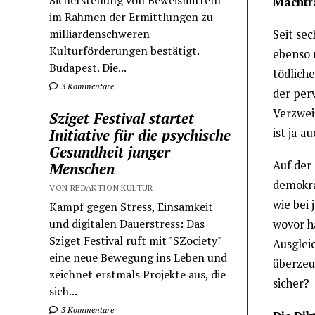
Sicherstellung von Beweismitteln
Machtr
im Rahmen der Ermittlungen zu
milliardenschweren
Seit se
Kulturförderungen bestätigt.
ebenso 
Budapest. Die...
tödlich
3 Kommentare
der per
Verzwei
Sziget Festival startet
ist ja a
Initiative für die psychische
Gesundheit junger
Auf der
Menschen
demokra
VON REDAKTION KULTUR
wie bei 
Kampf gegen Stress, Einsamkeit
und digitalen Dauerstress: Das
wovor h
Sziget Festival ruft mit "SZociety"
Ausglei
eine neue Bewegung ins Leben und
überzeu
zeichnet erstmals Projekte aus, die
sicher?
sich...
3 Kommentare