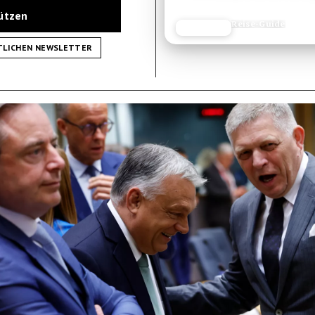
tützen
Reise-Guide
JETZT LESEN
REISEFROH.DE
TLICHEN NEWSLETTER