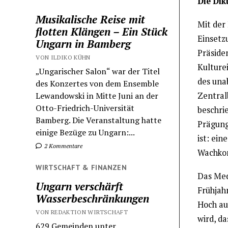
Die Dik
Musikalische Reise mit
Mit der
flotten Klängen – Ein Stück
Einsetz
Ungarn in Bamberg
Präside
VON ILDIKO KÜHN
Kulture
„Ungarischer Salon“ war der Titel
des una
des Konzertes von dem Ensemble
Zentral
Lewandowski in Mitte Juni an der
Otto-Friedrich-Universität
beschri
Bamberg. Die Veranstaltung hatte
Prägung
einige Bezüge zu Ungarn:...
ist: ein
2 Kommentare
Wachkom
WIRTSCHAFT & FINANZEN
Das Med
Ungarn verschärft
Frühjah
Wasserbeschränkungen
Hoch auf
VON REDAKTION WIRTSCHAFT
wird, d
629 Gemeinden unter