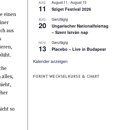
August 11
-
August 15
AUG.
11
Sziget Festival 2026
te einen
Ganztägig
AUG.
iner
20
Ungarischer Nationalfeiertag
uch aus
– Szent István nap
s
Ganztägig
NOV.
13
ieren,
Placebo – Live in Budapest
blüht.
Kalender anzeigen
che
alles,
FORINT WECHSELKURSE & CHART
hieht,
cher
icht so