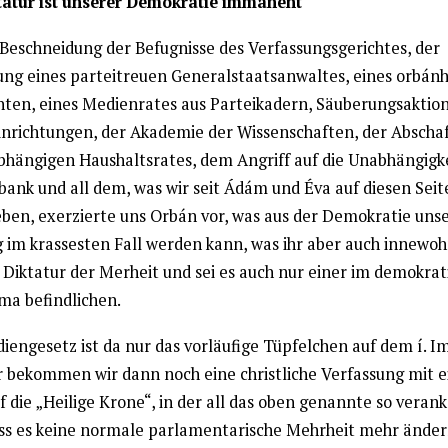
tatur ist unserer Demokratie immanent
 Beschneidung der Befugnisse des Verfassungsgerichtes, der
ung eines parteitreuen Generalstaatsanwaltes, eines orbán
nten, eines Medienrates aus Parteikadern, Säuberungsaktion
inrichtungen, der Akademie der Wissenschaften, der Abscha
bhängigen Haushaltsrates, dem Angriff auf die Unabhängigke
bank und all dem, was wir seit Ádám und Éva auf diesen Seit
eben, exerzierte uns Orbán vor, was aus der Demokratie uns
 im krassesten Fall werden kann, was ihr aber auch innewo
e Diktatur der Merheit und sei es auch nur einer im demokra
a befindlichen.
iengesetz ist da nur das vorläufige Tüpfelchen auf dem í. I
r bekommen wir dann noch eine christliche Verfassung mit 
 die „Heilige Krone“, in der all das oben genannte so verank
ass es keine normale parlamentarische Mehrheit mehr änder