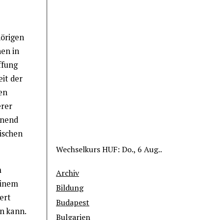
hörigen
en in
ffung
it der
en
erer
hnend
tischen
Wechselkurs
HUF
: Do., 6 Aug..
m
Archiv
einem
Bildung
ert
Budapest
n kann.
Bulgarien