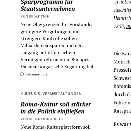
Sparprogramm für
zu unter
Staatsunternehmen
zuschlie
VON REDAKTION
Heinrich
Neue Obergrenzen für Vorstände,
1855,
au
geringere Vergütungen und
strengere Kontrolle sollen
Milliarden einsparen und den
Umgang mit öffentlichem
Die Kan
Vermögen reformieren. Budapest.
Mensche
Die neue ungarische Regierung hat
Pressef
3 Kommentare
Schwest
Kommiss
KULTUR & VERANSTALTUNGEN
durch d
Führerst
Roma-Kultur soll stärker
in die Politik einfließen
Ratsprä
VON REDAKTION KULTUR
Es war 
Neue Roma-Kulturplattform soll