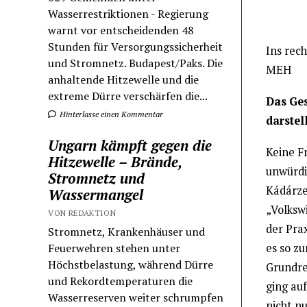
Wasserrestriktionen - Regierung
warnt vor entscheidenden 48
Stunden für Versorgungssicherheit
Ins rech
und Stromnetz. Budapest/Paks. Die
MEH
anhaltende Hitzewelle und die
extreme Dürre verschärfen die...
Das Ges
Hinterlasse einen Kommentar
darstell
Ungarn kämpft gegen die
Keine F
Hitzewelle – Brände,
unwürdi
Stromnetz und
Kádárzei
Wassermangel
„Volkswi
VON REDAKTION
der Prax
Stromnetz, Krankenhäuser und
Feuerwehren stehen unter
es so zu
Höchstbelastung, während Dürre
Grundre
und Rekordtemperaturen die
ging auf
Wasserreserven weiter schrumpfen
nicht n