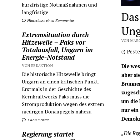
kurzfristige Notmaßnahmen und
langfristige
Das
Hinterlasse einen Kommentar
Ung
Extremsituation durch
Hitzewelle – Paks vor
VON MARC
Totalausfall, Ungarn im
c) Pest
Energie-Notstand
Die wes
VON REDAKTION
Die historische Hitzewelle bringt
aber si
Ungarn an einen kritischen Punkt.
Brunnen
Erstmals in der Geschichte des
zugesch
Kernkraftwerks Paks muss die
um die 
Stromproduktion wegen des extrem
nur ein
niedrigen Donaupegels nahezu
Demokr
1 Kommentar
Regierung startet
„Die Reg