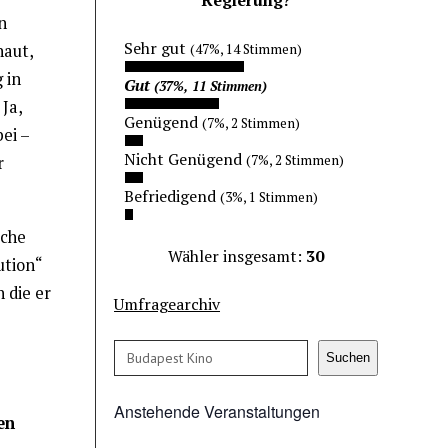
n
Sehr gut
(47%, 14 Stimmen)
haut,
 in
Gut
(37%, 11 Stimmen)
 Ja,
Genügend
(7%, 2 Stimmen)
ei –
Nicht Genügend
(7%, 2 Stimmen)
r
Befriedigend
(3%, 1 Stimmen)
sche
Wähler insgesamt:
30
ution“
 die er
Umfragearchiv
Suchen
Suchen
Anstehende Veranstaltungen
en