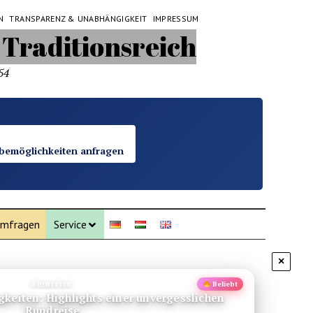
N
TRANSPARENZ & UNABHÄNGIGKEIT
IMPRESSUM
54
bemöglichkeiten anfragen
mfragen
Service
×
Fernreise
Beliebt
keiten: Highlights einer unvergesslichen
Rundreise