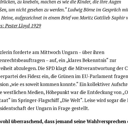
drücken, zu knebeln, machen es wie die Kinder, die ihre Augen
ßen, um nicht gesehen zu werden.“ Ludwig Börne im Gespräch mi
 Heine, aufgezeichnet in einem Brief von Moritz Gottlieb Saphir 
s: Pester Lloyd 1929
zlerin forderte am Mittwoch Ungarn – über ihren
nrechtsbeauftragen – auf, ein „klares Bekenntnis“ zur
reiheit abzulegen. Die SPD klagt die Mitverantwortung der 
erpartei des Fidesz ein, die Grünen im EU-Parlament fragen
ion „wie es soweit kommen konnte.“ Ein kollektiver Aufschr
ie westlichen Medien, Höhepunkt war die Entdeckung von „
aat“ im Springer-Flagschiff „Die Welt“. Leise wird sogar die
sidentschaft der Ungarn in Frage gestellt.
wohl überraschend, dass jemand seine Wahlversprechen 