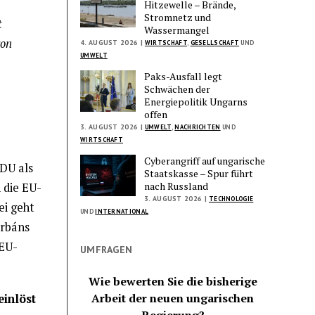
Hitzewelle – Brände,
Stromnetz und
t
Wassermangel
von
4. AUGUST 2026 |
WIRTSCHAFT
,
GESELLSCHAFT
UND
UMWELT
Paks-Ausfall legt
Schwächen der
Energiepolitik Ungarns
offen
3. AUGUST 2026 |
UMWELT
,
NACHRICHTEN
UND
WIRTSCHAFT
Cyberangriff auf ungarische
CDU als
Staatskasse – Spur führt
nach Russland
 die EU-
3. AUGUST 2026 |
TECHNOLOGIE
ei geht
UND
INTERNATIONAL
Orbáns
 EU-
UMFRAGEN
Wie bewerten Sie die bisherige
Arbeit der neuen ungarischen
einlöst
Regierung?