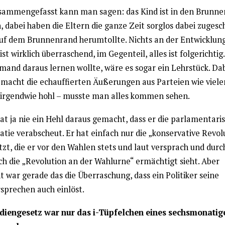
sammengefasst kann man sagen: das Kind ist in den Brunne
, dabei haben die Eltern die ganze Zeit sorglos dabei zugesc
auf dem Brunnenrand herumtollte. Nichts an der Entwicklung
st wirklich überraschend, im Gegenteil, alles ist folgerichtig.
mand daraus lernen wollte, wäre es sogar ein Lehrstück. Dab
 macht die echauffierten Äußerungen aus Parteien wie viele
irgendwie hohl – musste man alles kommen sehen.
at ja nie ein Hehl daraus gemacht, dass er die parlamentari
tie verabscheut. Er hat einfach nur die „konservative Revol
t, die er vor den Wahlen stets und laut versprach und durch
ch die „Revolution an der Wahlurne“ ermächtigt sieht. Aber
ht war gerade das die Überraschung, dass ein Politiker seine
sprechen auch einlöst.
iengesetz war nur das i-Tüpfelchen eines sechsmonatig