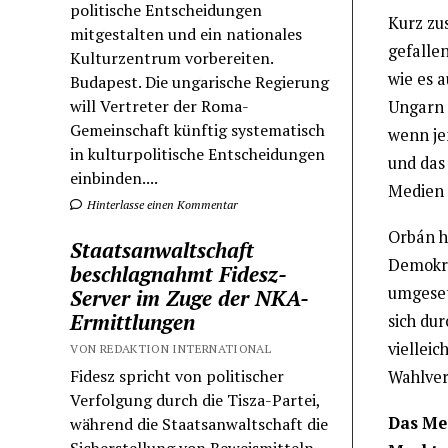
politische Entscheidungen
Kurz zu
mitgestalten und ein nationales
gefallen
Kulturzentrum vorbereiten.
wie es 
Budapest. Die ungarische Regierung
will Vertreter der Roma-
Ungarn i
Gemeinschaft künftig systematisch
wenn je
in kulturpolitische Entscheidungen
und das
einbinden....
Medien 
Hinterlasse einen Kommentar
Orbán h
Staatsanwaltschaft
Demokra
beschlagnahmt Fidesz-
umgesetz
Server im Zuge der NKA-
Ermittlungen
sich dur
vielleic
VON REDAKTION INTERNATIONAL
Fidesz spricht von politischer
Wahlver
Verfolgung durch die Tisza-Partei,
Das Med
während die Staatsanwaltschaft die