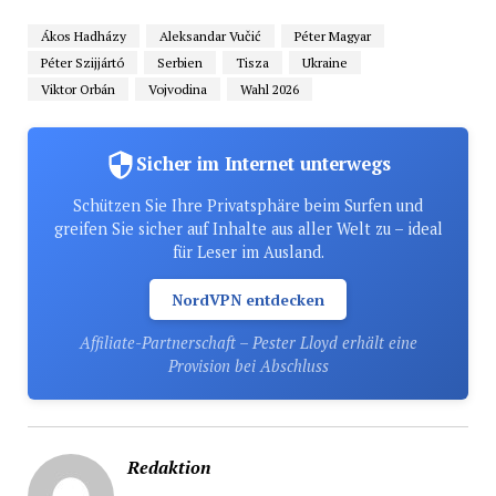
Ákos Hadházy
Aleksandar Vučić
Péter Magyar
Péter Szijjártó
Serbien
Tisza
Ukraine
Viktor Orbán
Vojvodina
Wahl 2026
Sicher im Internet unterwegs
Schützen Sie Ihre Privatsphäre beim Surfen und
greifen Sie sicher auf Inhalte aus aller Welt zu – ideal
für Leser im Ausland.
NordVPN entdecken
Affiliate-Partnerschaft – Pester Lloyd erhält eine
Provision bei Abschluss
Redaktion