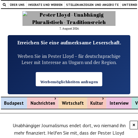
ÜBER UNS
INSERATE UND WERBEN
STELLENANZEIGEN UND ANGEBOTE
UNTERNE
7. August 2026
Erreichen Sie eine aufmerksame Leserschaft.
Werben Sie im Pester Lloyd – für deutschsprachige
Leser mit Interesse an Ungarn und der Region.
Werbemöglichkeiten anfragen
Menü öffnen
Menü öffnen
Budapest
Nachrichten
Wirtschaft
Kultur
Interview
V
Unabhängiger Journalismus endet dort, wo niemand ihn
×
mehr finanziert. Helfen Sie mit, dass der Pester Lloyd