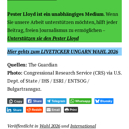
Pester Lloyd ist ein unabhängiges Medium
. Wenn
Sie unsere Arbeit unterstützen möchten, hilft jeder
Beitrag, freien Journalismus zu ermöglichen –
Unterstützen sie den Pester Lloyd
Hier gehts zum LIVETICKER UNGARN WAHL 2026
Quellen:
The Guardian
Photo:
Congressional Research Service (CRS) via U.S.
Dept. of State / IHS / ESRI / ENTSOG /
Bulgartransgaz.
Telegram
Whatsapp
Bluesky
Share
Copy
Reddit
Email
Print
Share
Veröffentlicht in
Wahl 2026
und
International