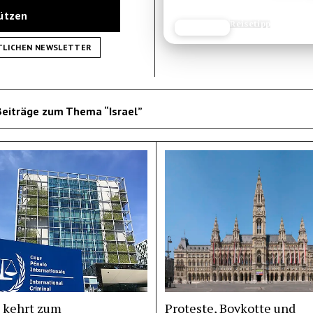
tützen
Reisetipp
JETZT LESEN
REISEFROH.DE
TLICHEN NEWSLETTER
Beiträge zum Thema “Israel”
 kehrt zum
Proteste, Boykotte und