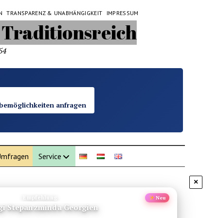
N
TRANSPARENZ & UNABHÄNGIGKEIT
IMPRESSUM
54
bemöglichkeiten anfragen
mfragen
Service
×
Empfehlung
Neu
gi Stepanzminda Georgien