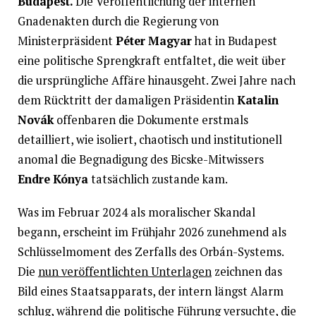
Budapest.
Die Veröffentlichung der internen
Gnadenakten durch die Regierung von
Ministerpräsident
Péter Magyar
hat in Budapest
eine politische Sprengkraft entfaltet, die weit über
die ursprüngliche Affäre hinausgeht. Zwei Jahre nach
dem Rücktritt der damaligen Präsidentin
Katalin
Novák
offenbaren die Dokumente erstmals
detailliert, wie isoliert, chaotisch und institutionell
anomal die Begnadigung des Bicske-Mitwissers
Endre Kónya
tatsächlich zustande kam.
Was im Februar 2024 als moralischer Skandal
begann, erscheint im Frühjahr 2026 zunehmend als
Schlüsselmoment des Zerfalls des Orbán-Systems.
Die
nun veröffentlichten Unterlagen
zeichnen das
Bild eines Staatsapparats, der intern längst Alarm
schlug, während die politische Führung versuchte, die