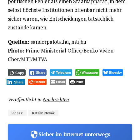
politischen Fehler als einen Staatsapparat, in dem
selbst höchste Institutionen offenbar nicht mehr
sicher waren, wie Entscheidungen tatsächlich
zustande kamen.
Quellen:
sandorpalota.hu, mti.hu
Photo:
Prime Ministerial Office/Benko Vivien
Cher/MTI/MTVA
Telegram
Whatsapp
Bluesky
Share
Copy
Reddit
Email
Print
Share
Veröffentlicht in
Nachrichten
Fidesz
Katalin Novák
Sicher im Internet unterwegs