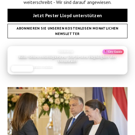
weiterschreibt - Wir sind darauf angewiesen.
Jetzt Pester Lloyd unterstützen
ABONNIEREN SIE UNSEREN KOSTENLOSEN MONATLICHEN
NEWSLETTER
ANZEIGE
Städtetrip
City Guide
Köln Sehenswürdigkeiten: Die besten Highlights der
Domstadt
Reise-Guide
JETZT LESEN
REISEFROH.DE