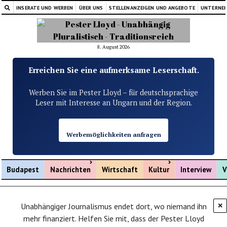
INSERATE UND WERBEN
ÜBER UNS
STELLENANZEIGEN UND ANGEBOTE
UNTERNE
8. August 2026
Erreichen Sie eine aufmerksame Leserschaft.
Werben Sie im Pester Lloyd – für deutschsprachige
Leser mit Interesse an Ungarn und der Region.
Werbemöglichkeiten anfragen
Menü öffnen
Menü öffnen
Budapest
Nachrichten
Wirtschaft
Kultur
Interview
V
Unabhängiger Journalismus endet dort, wo niemand ihn
×
mehr finanziert. Helfen Sie mit, dass der Pester Lloyd