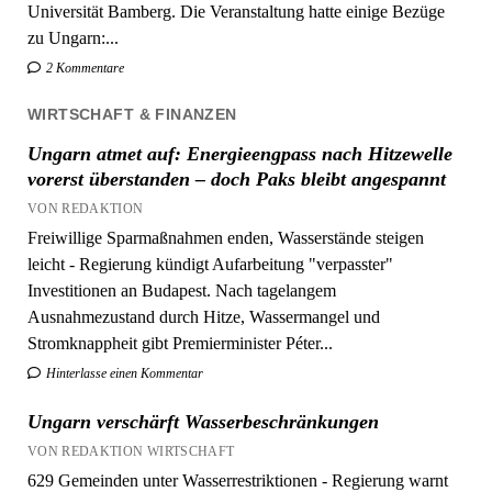
2 Kommentare
WIRTSCHAFT & FINANZEN
Ungarn atmet auf: Energieengpass nach Hitzewelle
vorerst überstanden – doch Paks bleibt angespannt
VON REDAKTION
Freiwillige Sparmaßnahmen enden, Wasserstände steigen
leicht - Regierung kündigt Aufarbeitung "verpasster"
Investitionen an Budapest. Nach tagelangem
Ausnahmezustand durch Hitze, Wassermangel und
Stromknappheit gibt Premierminister Péter...
Hinterlasse einen Kommentar
Ungarn verschärft Wasserbeschränkungen
VON REDAKTION WIRTSCHAFT
629 Gemeinden unter Wasserrestriktionen - Regierung warnt
vor entscheidenden 48 Stunden für Versorgungssicherheit und
Stromnetz. Budapest/Paks. Die anhaltende Hitzewelle und die