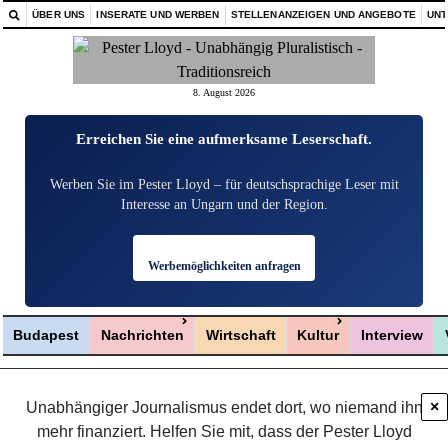
ÜBER UNS
INSERATE UND WERBEN
STELLENANZEIGEN UND ANGEBOTE
UN
8. August 2026
Erreichen Sie eine aufmerksame Leserschaft.
Werben Sie im Pester Lloyd – für deutschsprachige Leser mit
Interesse an Ungarn und der Region.
Werbemöglichkeiten anfragen
Menü öffnen
Menü öffnen
Budapest
Nachrichten
Wirtschaft
Kultur
Interview
×
Unabhängiger Journalismus endet dort, wo niemand ihn
mehr finanziert. Helfen Sie mit, dass der Pester Lloyd