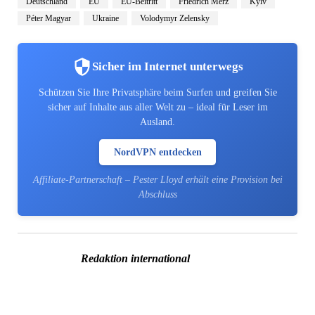
Deutschland
EU
EU-Beitritt
Friedrich Merz
Kyiv
Péter Magyar
Ukraine
Volodymyr Zelensky
Sicher im Internet unterwegs
Schützen Sie Ihre Privatsphäre beim Surfen und greifen Sie
sicher auf Inhalte aus aller Welt zu – ideal für Leser im
Ausland.
NordVPN entdecken
Affiliate-Partnerschaft – Pester Lloyd erhält eine Provision bei
Abschluss
Redaktion international
Mehr von
EU
Mehr Beiträge in EU »