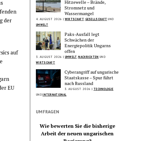
Hitzewelle – Brände,
us
Stromnetz und
ufenden
Wassermangel
4. AUGUST 2026 |
g der
WIRTSCHAFT
,
GESELLSCHAFT
UND
UMWELT
Paks-Ausfall legt
Schwächen der
Energiepolitik Ungarns
offen
sics auf
3. AUGUST 2026 |
UMWELT
,
NACHRICHTEN
UND
e
WIRTSCHAFT
Cyberangriff auf ungarische
Staatskasse – Spur führt
garn
nach Russland
der EU
3. AUGUST 2026 |
TECHNOLOGIE
UND
INTERNATIONAL
UMFRAGEN
Wie bewerten Sie die bisherige
Arbeit der neuen ungarischen
Regierung?