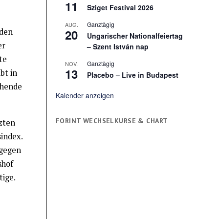
11
Sziget Festival 2026
Ganztägig
AUG.
20
rden
Ungarischer Nationalfeiertag
er
– Szent István nap
te
Ganztägig
NOV.
13
bt in
Placebo – Live in Budapest
chende
Kalender anzeigen
FORINT WECHSELKURSE & CHART
zten
index.
 gegen
shof
tige.