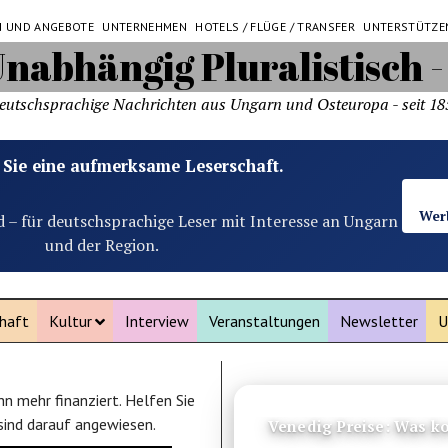
N UND ANGEBOTE
UNTERNEHMEN
HOTELS / FLÜGE / TRANSFER
UNTERSTÜTZE
eutschsprachige Nachrichten aus Ungarn und Osteuropa - seit 18
 Sie eine aufmerksame Leserschaft.
Wer
d – für deutschsprachige Leser mit Interesse an Ungarn
und der Region.
haft
Kultur
Interview
Veranstaltungen
Newsletter
U
n mehr finanziert. Helfen Sie
ANZEIGE
 sind darauf angewiesen.
Venedig Preise: Was ko