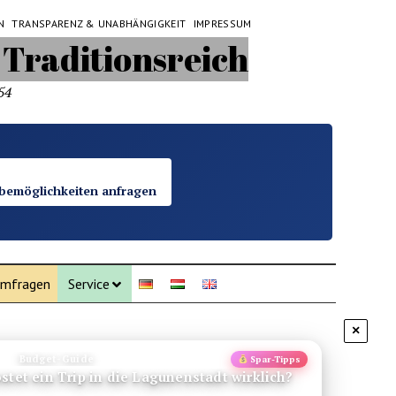
N
TRANSPARENZ & UNABHÄNGIGKEIT
IMPRESSUM
54
bemöglichkeiten anfragen
mfragen
Service
×
Budget-Guide
Spar-Tipps
stet ein Trip in die Lagunenstadt wirklich?