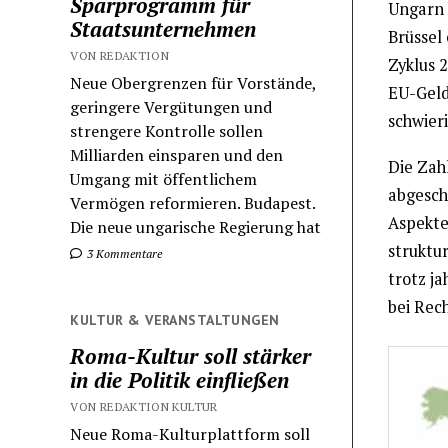
Sparprogramm für
Ungarn 
Staatsunternehmen
Brüssel
VON REDAKTION
Zyklus 
Neue Obergrenzen für Vorstände,
EU-Gelde
geringere Vergütungen und
schwier
strengere Kontrolle sollen
Milliarden einsparen und den
Die Zahl
Umgang mit öffentlichem
abgesch
Vermögen reformieren. Budapest.
Aspekte
Die neue ungarische Regierung hat
struktu
3 Kommentare
trotz j
bei Rec
KULTUR & VERANSTALTUNGEN
Roma-Kultur soll stärker
in die Politik einfließen
VON REDAKTION KULTUR
Neue Roma-Kulturplattform soll