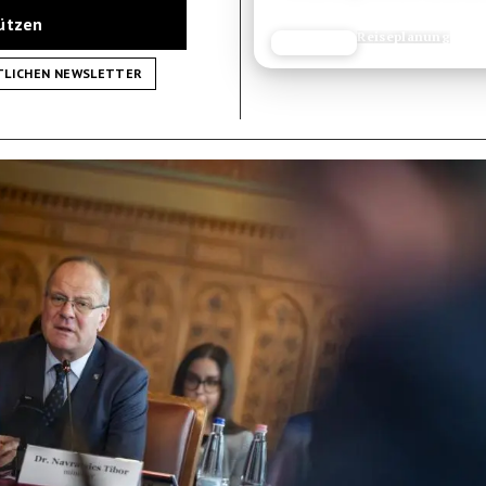
tützen
Reiseplanung
JETZT LESEN
REISEFROH.DE
TLICHEN NEWSLETTER