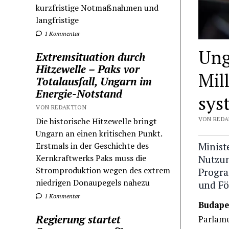
kurzfristige Notmaßnahmen und
langfristige
1 Kommentar
Ung
Extremsituation durch
Hitzewelle – Paks vor
Mill
Totalausfall, Ungarn im
Energie-Notstand
sys
VON REDAKTION
VON REDA
Die historische Hitzewelle bringt
Ungarn an einen kritischen Punkt.
Erstmals in der Geschichte des
Ministe
Kernkraftwerks Paks muss die
Nutzun
Stromproduktion wegen des extrem
Progra
niedrigen Donaupegels nahezu
und Fö
1 Kommentar
Budape
Regierung startet
Parlame