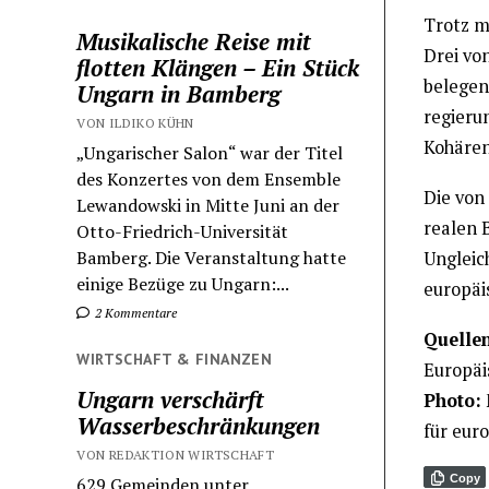
Trotz m
Musikalische Reise mit
Drei vo
flotten Klängen – Ein Stück
belegen,
Ungarn in Bamberg
regierun
VON ILDIKO KÜHN
Kohären
„Ungarischer Salon“ war der Titel
des Konzertes von dem Ensemble
Die von 
Lewandowski in Mitte Juni an der
realen 
Otto-Friedrich-Universität
Bamberg. Die Veranstaltung hatte
Ungleic
einige Bezüge zu Ungarn:...
europäi
2 Kommentare
Quellen
WIRTSCHAFT & FINANZEN
Europäi
Ungarn verschärft
Photo:
Wasserbeschränkungen
für eur
VON REDAKTION WIRTSCHAFT
Copy
629 Gemeinden unter