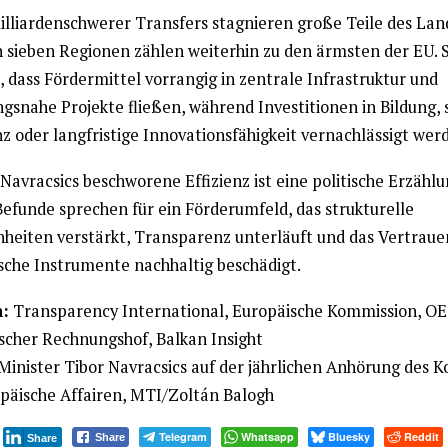
illiardenschwerer Transfers stagnieren große Teile des Lan
n sieben Regionen zählen weiterhin zu den ärmsten der EU. 
 dass Fördermittel vorrangig in zentrale Infrastruktur und
gsnahe Projekte fließen, während Investitionen in Bildung, 
z oder langfristige Innovationsfähigkeit vernachlässigt wer
Navracsics beschworene Effizienz ist eine politische Erzählu
Befunde sprechen für ein Förderumfeld, das strukturelle
hheiten verstärkt, Transparenz unterläuft und das Vertraue
sche Instrumente nachhaltig beschädigt.
:
Transparency International, Europäische Kommission, O
scher Rechnungshof, Balkan Insight
Minister Tibor Navracsics auf der jährlichen Anhörung des 
opäische Affairen, MTI/Zoltán Balogh
Telegram
Whatsapp
Bluesky
Reddit
Share
Share