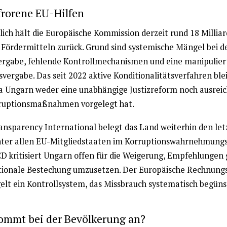
frorene EU-Hilfen
lich hält die Europäische Kommission derzeit rund 18 Millia
 Fördermitteln zurück. Grund sind systemische Mängel bei d
ergabe, fehlende Kontrollmechanismen und eine manipulier
vergabe. Das seit 2022 aktive Konditionalitätsverfahren blei
da Ungarn weder eine unabhängige Justizreform noch ausrei
ruptionsmaßnahmen vorgelegt hat.
ansparency International belegt das Land weiterhin den let
nter allen EU-Mitgliedstaaten im Korruptionswahrnehmungs
D kritisiert Ungarn offen für die Weigerung, Empfehlungen
tionale Bestechung umzusetzen. Der Europäische Rechnung
lt ein Kontrollsystem, das Missbrauch systematisch begüns
ommt bei der Bevölkerung an?