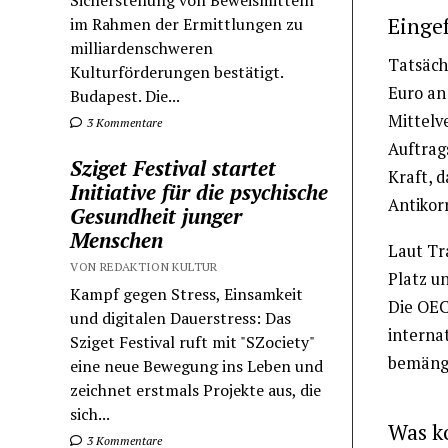
Sicherstellung von Beweismitteln
Einge
im Rahmen der Ermittlungen zu
milliardenschweren
Tatsäch
Kulturförderungen bestätigt.
Euro an
Budapest. Die...
Mittelv
3 Kommentare
Auftrags
Sziget Festival startet
Kraft, 
Initiative für die psychische
Antikor
Gesundheit junger
Menschen
Laut Tr
VON REDAKTION KULTUR
Platz u
Kampf gegen Stress, Einsamkeit
Die OEC
und digitalen Dauerstress: Das
interna
Sziget Festival ruft mit "SZociety"
bemänge
eine neue Bewegung ins Leben und
zeichnet erstmals Projekte aus, die
sich...
Was k
3 Kommentare