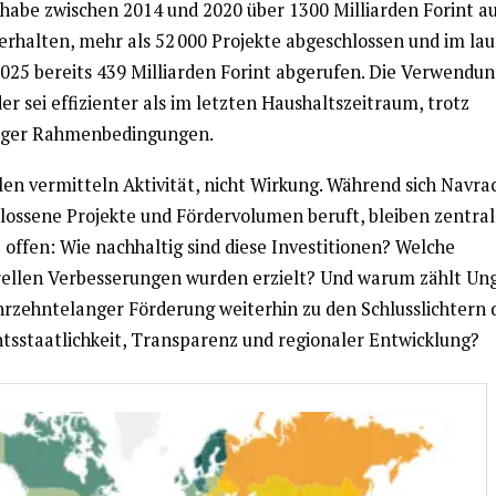
habe zwischen 2014 und 2020 über 1300 Milliarden Forint a
 erhalten, mehr als 52 000 Projekte abgeschlossen und im la
2025 bereits 439 Milliarden Forint abgerufen. Die Verwendun
r sei effizienter als im letzten Haushaltszeitraum, trotz
iger Rahmenbedingungen.
en vermitteln Aktivität, nicht Wirkung. Während sich Navrac
lossene Projekte und Fördervolumen beruft, bleiben zentral
 offen: Wie nachhaltig sind diese Investitionen? Welche
rellen Verbesserungen wurden erzielt? Und warum zählt Un
ahrzehntelanger Förderung weiterhin zu den Schlusslichtern 
htsstaatlichkeit, Transparenz und regionaler Entwicklung?