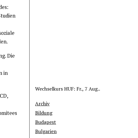
des:
Studien
soziale
den.
ng. Die
n in
Wechselkurs
HUF
: Fr., 7 Aug..
ECD,
Archiv
Bildung
Komitees
Budapest
Bulgarien