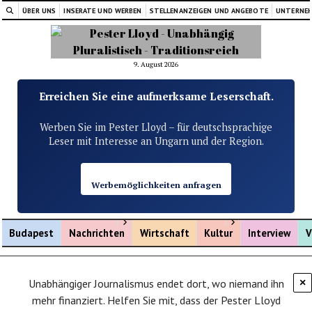
ÜBER UNS
INSERATE UND WERBEN
STELLENANZEIGEN UND ANGEBOTE
UNTERNE
9. August 2026
Erreichen Sie eine aufmerksame Leserschaft.
Werben Sie im Pester Lloyd – für deutschsprachige
Leser mit Interesse an Ungarn und der Region.
Werbemöglichkeiten anfragen
Menü öffnen
Menü öffnen
Budapest
Nachrichten
Wirtschaft
Kultur
Interview
V
Unabhängiger Journalismus endet dort, wo niemand ihn
×
mehr finanziert. Helfen Sie mit, dass der Pester Lloyd