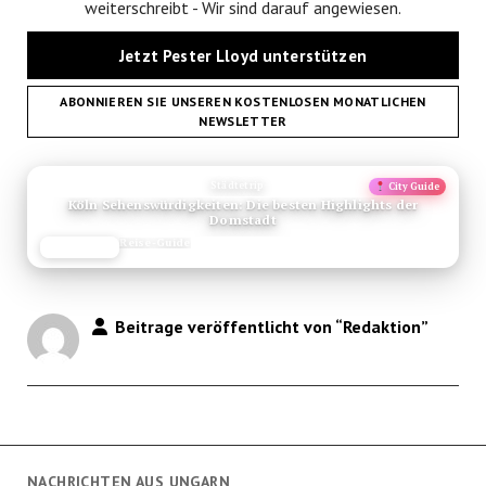
weiterschreibt - Wir sind darauf angewiesen.
Jetzt Pester Lloyd unterstützen
ABONNIEREN SIE UNSEREN KOSTENLOSEN MONATLICHEN
NEWSLETTER
ANZEIGE
Städtetrip
City Guide
Köln Sehenswürdigkeiten: Die besten Highlights der
Domstadt
Reise-Guide
JETZT LESEN
REISEFROH.DE
Beitrage veröffentlicht von “Redaktion”
NACHRICHTEN AUS UNGARN