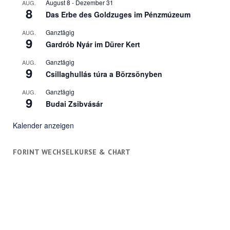
August 8
-
Dezember 31
AUG.
8
Das Erbe des Goldzuges im Pénzmúzeum
Ganztägig
AUG.
9
Gardrób Nyár im Dürer Kert
Ganztägig
AUG.
9
Csillaghullás túra a Börzsönyben
Ganztägig
AUG.
9
Budai Zsibvásár
Kalender anzeigen
FORINT WECHSELKURSE & CHART