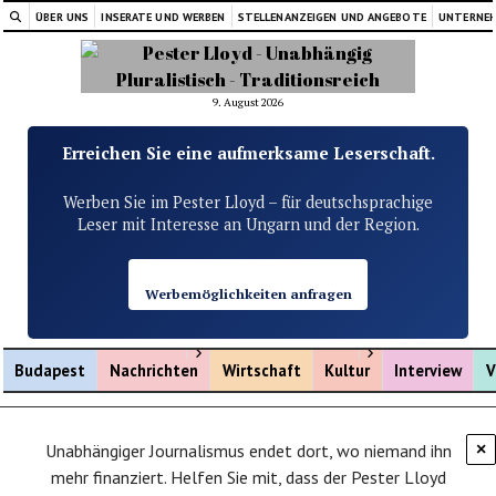
ÜBER UNS
INSERATE UND WERBEN
STELLENANZEIGEN UND ANGEBOTE
UNTERNE
9. August 2026
Erreichen Sie eine aufmerksame Leserschaft.
Werben Sie im Pester Lloyd – für deutschsprachige
Leser mit Interesse an Ungarn und der Region.
Werbemöglichkeiten anfragen
Menü öffnen
Menü öffnen
Budapest
Nachrichten
Wirtschaft
Kultur
Interview
V
Unabhängiger Journalismus endet dort, wo niemand ihn
×
mehr finanziert. Helfen Sie mit, dass der Pester Lloyd