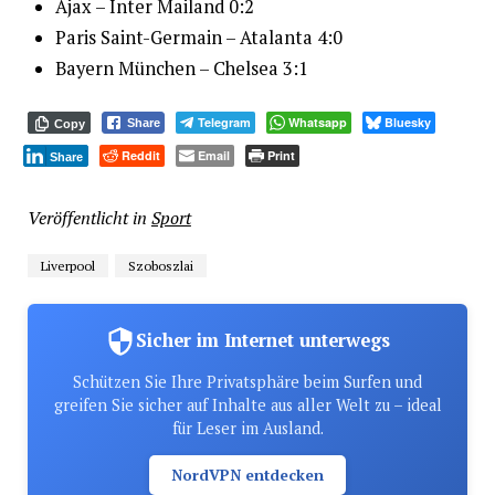
Ajax – Inter Mailand 0:2
Paris Saint-Germain – Atalanta 4:0
Bayern München – Chelsea 3:1
Telegram
Whatsapp
Bluesky
Share
Copy
Reddit
Email
Print
Share
Veröffentlicht in
Sport
Liverpool
Szoboszlai
Sicher im Internet unterwegs
Schützen Sie Ihre Privatsphäre beim Surfen und
greifen Sie sicher auf Inhalte aus aller Welt zu – ideal
für Leser im Ausland.
NordVPN entdecken