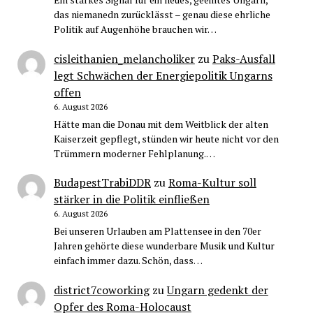
das niemanedn zurücklässt – genau diese ehrliche
Politik auf Augenhöhe brauchen wir…
cisleithanien_melancholiker
zu
Paks-Ausfall
legt Schwächen der Energiepolitik Ungarns
offen
6. August 2026
Hätte man die Donau mit dem Weitblick der alten
Kaiserzeit gepflegt, stünden wir heute nicht vor den
Trümmern moderner Fehlplanung.…
BudapestTrabiDDR
zu
Roma-Kultur soll
stärker in die Politik einfließen
6. August 2026
Bei unseren Urlauben am Plattensee in den 70er
Jahren gehörte diese wunderbare Musik und Kultur
einfach immer dazu. Schön, dass…
district7coworking
zu
Ungarn gedenkt der
Opfer des Roma-Holocaust