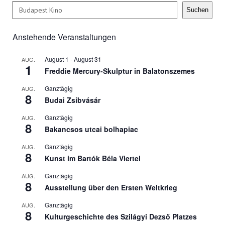
Suchen
Suchen
Anstehende Veranstaltungen
August 1
-
August 31
AUG.
1
Freddie Mercury-Skulptur in Balatonszemes
Ganztägig
AUG.
8
Budai Zsibvásár
Ganztägig
AUG.
8
Bakancsos utcai bolhapiac
Ganztägig
AUG.
8
Kunst im Bartók Béla Viertel
Ganztägig
AUG.
8
Ausstellung über den Ersten Weltkrieg
Ganztägig
AUG.
8
Kulturgeschichte des Szilágyi Dezső Platzes