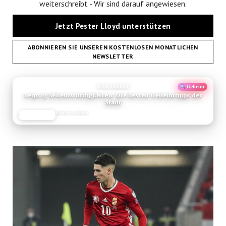
weiterschreibt - Wir sind darauf angewiesen.
Jetzt Pester Lloyd unterstützen
ABONNIEREN SIE UNSEREN KOSTENLOSEN MONATLICHEN
NEWSLETTER
ANZEIGE
Deutschland
Geheim
Leipzig Sehenswürdigkeiten: Die besten Geheimtipps der
Stadt
Reise-Guide
JETZT LESEN
REISEFROH.DE