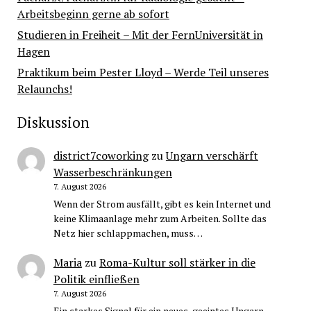
Arbeitsbeginn gerne ab sofort
Studieren in Freiheit – Mit der FernUniversität in
Hagen
Praktikum beim Pester Lloyd – Werde Teil unseres
Relaunchs!
Diskussion
district7coworking
zu
Ungarn verschärft
Wasserbeschränkungen
7. August 2026
Wenn der Strom ausfällt, gibt es kein Internet und
keine Klimaanlage mehr zum Arbeiten. Sollte das
Netz hier schlappmachen, muss…
Maria
zu
Roma-Kultur soll stärker in die
Politik einfließen
7. August 2026
Ein starkes Signal für ein neues, geeintes Ungarn,