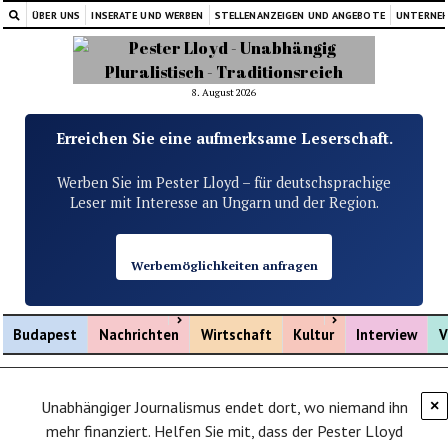
ÜBER UNS
INSERATE UND WERBEN
STELLENANZEIGEN UND ANGEBOTE
UNTERNE
8. August 2026
Erreichen Sie eine aufmerksame Leserschaft.
Werben Sie im Pester Lloyd – für deutschsprachige
Leser mit Interesse an Ungarn und der Region.
Werbemöglichkeiten anfragen
Menü öffnen
Menü öffnen
Budapest
Nachrichten
Wirtschaft
Kultur
Interview
V
Unabhängiger Journalismus endet dort, wo niemand ihn
×
mehr finanziert. Helfen Sie mit, dass der Pester Lloyd