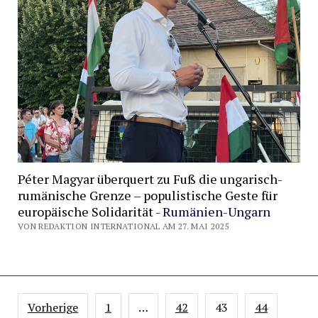
Péter Magyar überquert zu Fuß die ungarisch-
rumänische Grenze – populistische Geste für
europäische Solidarität -
Rumänien-Ungarn
VON REDAKTION INTERNATIONAL AM 27. MAI 2025
Seitennummerierung
Vorherige
1
…
42
43
44
der