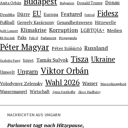
Budapest
Donau
Anita Orbán
Donald Trump
Bulgarien
Fidesz
EU
Featured
Dürre
Europa
Druzhba
Festival
Gergely Karácsony
Fußball
Gesundheitswesen
Hitzewelle
Korruption
Klimakrise
LGBTQIA+
Medien
Judit Lannert
Paks
Parlament
Propaganda
Mi Hazánk
Paks II
Péter Magyar
Russland
Péter Szijjártó
Tisza
Ukraine
Tamás Sulyok
Sziget
Szabolcs Panyi
Viktor Orbán
Ungarn
Umwelt
Wahl 2026
Wasser
Volodymyr Zelensky
Wasserknappheit
Wassermangel
Wirtschaft
Ákos Hadházy
Ágnes Forsthoffer
NACHRICHTEN AUS UNGARN
Parlament tagt nach Hitzepause,