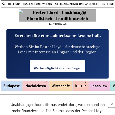
ÜBER UNS
INSERATE UND WERBEN
STELLENANZEIGEN UND ANGEBOTE
UNTERNE
10. August 2026
Erreichen Sie eine aufmerksame Leserschaft.
Werben Sie im Pester Lloyd – für deutschsprachige
Leser mit Interesse an Ungarn und der Region.
Werbemöglichkeiten anfragen
Menü öffnen
Menü öffnen
Budapest
Nachrichten
Wirtschaft
Kultur
Interview
V
Unabhängiger Journalismus endet dort, wo niemand ihn
×
mehr finanziert. Helfen Sie mit, dass der Pester Lloyd