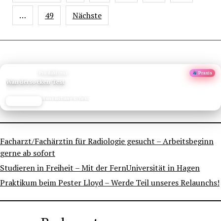
Beiträge
…
49
Nächste
ANZEIGE
Produkttest
Praxis
Wandersocken Test
Ausrüstungs-Test
JETZT LESEN
REISEFROH.DE
Facharzt/Fachärztin für Radiologie gesucht – Arbeitsbeginn
gerne ab sofort
Studieren in Freiheit – Mit der FernUniversität in Hagen
Praktikum beim Pester Lloyd – Werde Teil unseres Relaunchs!