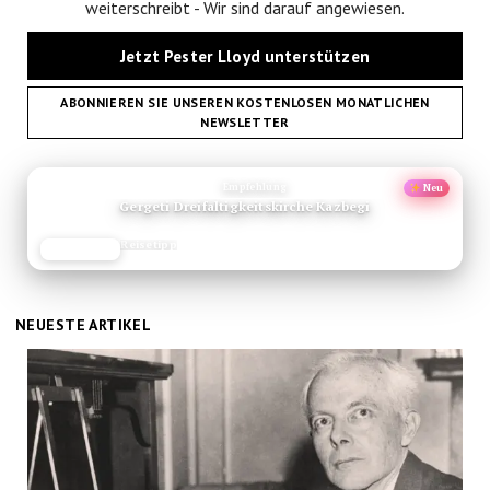
weiterschreibt - Wir sind darauf angewiesen.
Jetzt Pester Lloyd unterstützen
ABONNIEREN SIE UNSEREN KOSTENLOSEN MONATLICHEN
NEWSLETTER
ANZEIGE
Empfehlung
Neu
Gergeti Dreifaltigkeitskirche Kazbegi
Reisetipp
JETZT LESEN
REISEFROH.DE
Pester
NEUESTE ARTIKEL
Lloyd