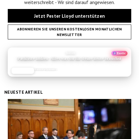
weiterschreibt - Wir sind darauf angewiesen.
Jetzt Pester Lloyd unterstützen
ABONNIEREN SIE UNSEREN KOSTENLOSEN MONATLICHEN
NEWSLETTER
ANZEIGE
Indien
Exotic
Packliste Indien: Alles was du für deine Reise brauchst
Reiseplanung
JETZT LESEN
REISEFROH.DE
Pester
NEUESTE ARTIKEL
Lloyd