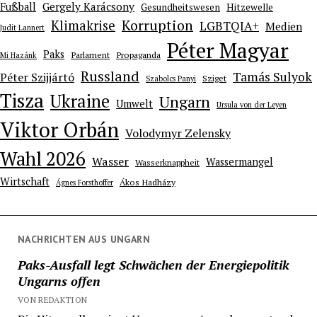
Gergely Karácsony
Fußball
Gesundheitswesen
Hitzewelle
Korruption
Klimakrise
LGBTQIA+
Medien
Judit Lannert
Péter Magyar
Paks
Parlament
Propaganda
Mi Hazánk
Russland
Tamás Sulyok
Péter Szijjártó
Sziget
Szabolcs Panyi
Tisza
Ukraine
Ungarn
Umwelt
Ursula von der Leyen
Viktor Orbán
Volodymyr Zelensky
Wahl 2026
Wasser
Wassermangel
Wasserknappheit
Wirtschaft
Ákos Hadházy
Ágnes Forsthoffer
NACHRICHTEN AUS UNGARN
Paks-Ausfall legt Schwächen der Energiepolitik
Ungarns offen
VON REDAKTION