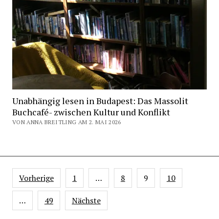
Unabhängig lesen in Budapest: Das Massolit
Buchcafé- zwischen Kultur und Konflikt
VON ANNA BREITLING AM 2. MAI 2026
Seitennummerierung
Vorherige
1
…
8
9
10
der
Beiträge
…
49
Nächste