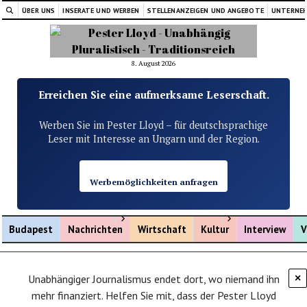
ÜBER UNS
INSERATE UND WERBEN
STELLENANZEIGEN UND ANGEBOTE
UNTERNE
8. August 2026
Erreichen Sie eine aufmerksame Leserschaft.
Werben Sie im Pester Lloyd – für deutschsprachige
Leser mit Interesse an Ungarn und der Region.
Werbemöglichkeiten anfragen
Menü öffnen
Menü öffnen
Budapest
Nachrichten
Wirtschaft
Kultur
Interview
V
Unabhängiger Journalismus endet dort, wo niemand ihn
×
mehr finanziert. Helfen Sie mit, dass der Pester Lloyd