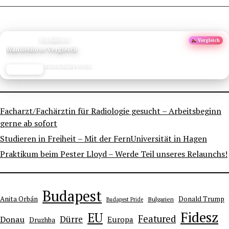
ANZEIGE
Produkttest
Vergleich
Wanderhose Vergleich
Ausrüstungs-Test
JETZT LESEN
REISEFROH.DE
Facharzt/Fachärztin für Radiologie gesucht – Arbeitsbeginn
gerne ab sofort
Studieren in Freiheit – Mit der FernUniversität in Hagen
Praktikum beim Pester Lloyd – Werde Teil unseres Relaunchs!
Budapest
Anita Orbán
Donald Trump
Bulgarien
Budapest Pride
Fidesz
EU
Featured
Dürre
Donau
Europa
Druzhba