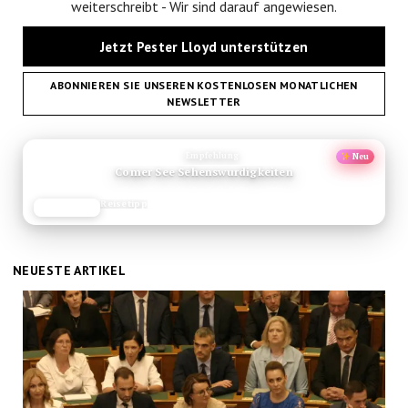
weiterschreibt - Wir sind darauf angewiesen.
Jetzt Pester Lloyd unterstützen
ABONNIEREN SIE UNSEREN KOSTENLOSEN MONATLICHEN
NEWSLETTER
ANZEIGE
Empfehlung
Neu
Comer See Sehenswurdigkeiten
Reisetipp
JETZT LESEN
REISEFROH.DE
Pester
NEUESTE ARTIKEL
Lloyd