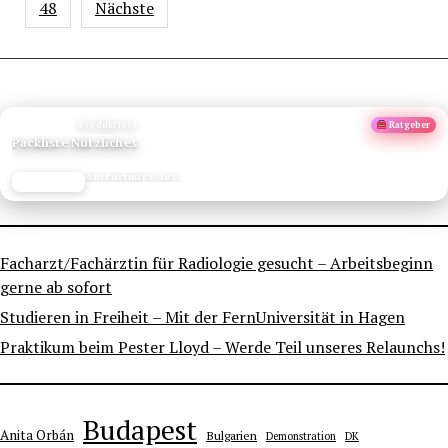
Beiträge
48
Nächste
ANZEIGE
Produkttest
Ratgeber
Packliste Nützliches
Ausrüstungs-Test
JETZT LESEN
REISEFROH.DE
Facharzt/Fachärztin für Radiologie gesucht – Arbeitsbeginn
gerne ab sofort
Studieren in Freiheit – Mit der FernUniversität in Hagen
Praktikum beim Pester Lloyd – Werde Teil unseres Relaunchs!
Budapest
Anita Orbán
Bulgarien
Demonstration
DK