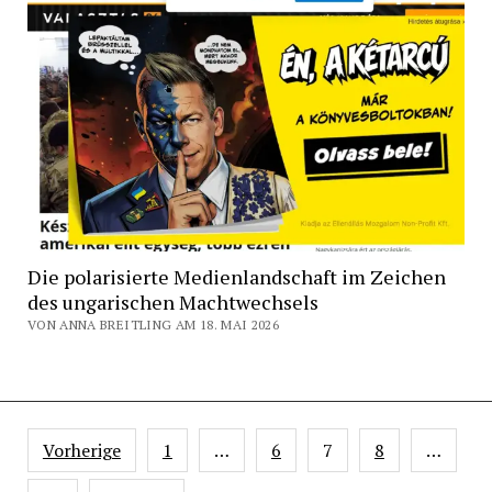
Die polarisierte Medienlandschaft im Zeichen
des ungarischen Machtwechsels
VON ANNA BREITLING AM 18. MAI 2026
Seitennummerierung
Vorherige
1
…
6
7
8
…
der