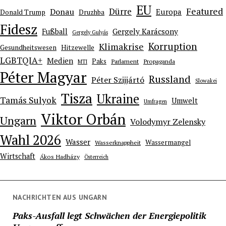
EU
Dürre
Featured
Donau
Europa
Donald Trump
Druzhba
Fidesz
Gergely Karácsony
Fußball
Gergely Gulyás
Korruption
Klimakrise
Gesundheitswesen
Hitzewelle
LGBTQIA+
Medien
Paks
Parlament
Propaganda
MTI
Péter Magyar
Russland
Péter Szijjártó
Slowakei
Tisza
Ukraine
Tamás Sulyok
Umwelt
Umfragen
Viktor Orbán
Ungarn
Volodymyr Zelensky
Wahl 2026
Wasser
Wassermangel
Wasserknappheit
Wirtschaft
Ákos Hadházy
Österreich
NACHRICHTEN AUS UNGARN
Paks-Ausfall legt Schwächen der Energiepolitik