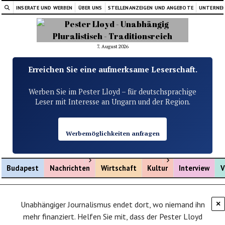
INSERATE UND WERBEN
ÜBER UNS
STELLENANZEIGEN UND ANGEBOTE
UNTERNE
7. August 2026
Erreichen Sie eine aufmerksame Leserschaft.
Werben Sie im Pester Lloyd – für deutschsprachige
Leser mit Interesse an Ungarn und der Region.
Werbemöglichkeiten anfragen
Menü öffnen
Menü öffnen
Budapest
Nachrichten
Wirtschaft
Kultur
Interview
V
Unabhängiger Journalismus endet dort, wo niemand ihn
×
mehr finanziert. Helfen Sie mit, dass der Pester Lloyd